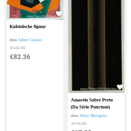
Kubistische figuur
door
Albert Gleizes
€
142.00
€
82.36
Amarelo Sobre Preto
(Da Série Punctum)
door
Almir Mavignier
€
116.00