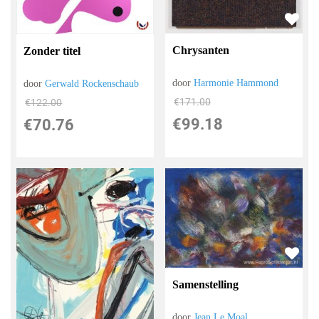
Chrysanten
Zonder titel
door
Harmonie Hammond
door
Gerwald Rockenschaub
€
171.00
€
122.00
€
99.18
€
70.76
Samenstelling
door
Jean Le Moal