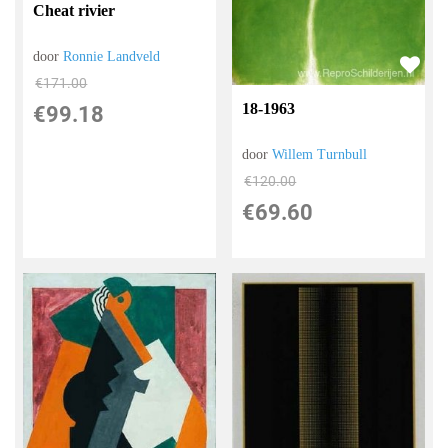
Cheat rivier
door
Ronnie Landveld
€
171.00
18-1963
€
99.18
door
Willem Turnbull
€
120.00
€
69.60