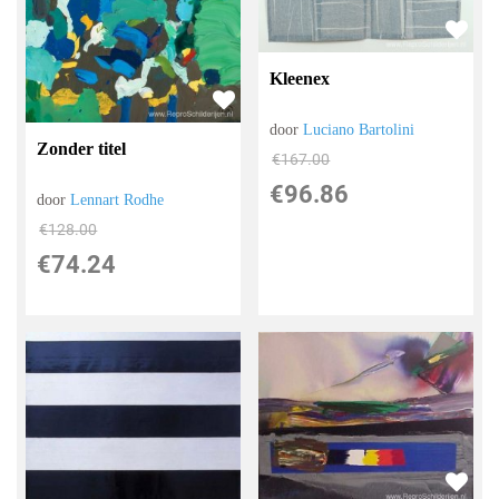
Kleenex
door
Luciano Bartolini
Zonder titel
€
167.00
€
96.86
door
Lennart Rodhe
€
128.00
€
74.24