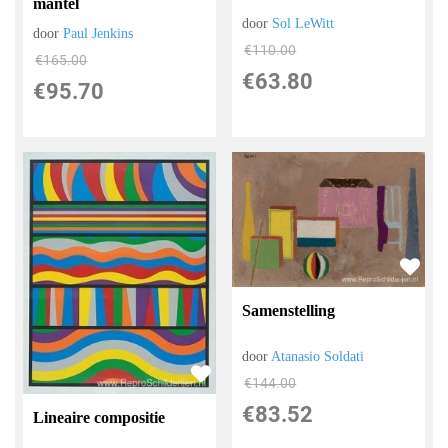
mantel
door
Sol LeWitt
door
Paul Jenkins
€
110.00
€
165.00
€
63.80
€
95.70
Samenstelling
door
Atanasio Soldati
€
144.00
€
83.52
Lineaire compositie