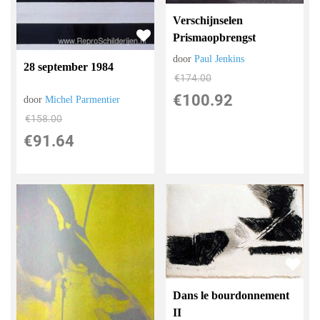
Verschijnselen
Prismaopbrengst
door
Paul Jenkins
28 september 1984
€
174.00
€
100.92
door
Michel Parmentier
€
158.00
€
91.64
Dans le bourdonnement
II