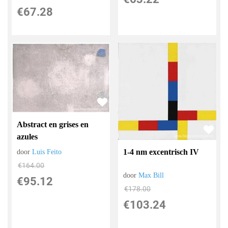
€
67.28
Abstract en grises en
azules
1-4 nm excentrisch IV
door
Luis Feito
€
164.00
door
Max Bill
€
95.12
€
178.00
€
103.24