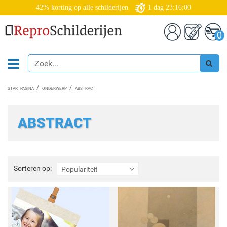
42% korting op alle schilderijen
1
dag
23:15:58
0
STARTPAGINA
ONDERWERP
ABSTRACT
ABSTRACT
Sorteren
Sorteren op:
Populariteit
op: