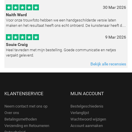
reproduceren op basis van toegestuurde foto's. De communicatie i
30 Mar 2026
Naith Ward
Voor onze trouwfoto hebben we een handgeschilderde versie laten
maken en het resultaat heeft ons echt ontroerd. De kunstenaar heeft de
emoties perfect weten vast te leggen en zelfs kleine details zoals de lic
9 Mar 2026
Souie Craig
Heel tevreden met mijn bestelling. Goede communicatie en netjes
verpakt geleverd.
Bekijk alle recensies
KLANTENSERVICE
MIJN ACCOUNT
Neem contact met ons op
Bestelgeschiedenis
Over ons
Verlanglijst
Betalingsmethoden
Wachtwoord wijzigen
Verzending en Retourneren
Account aanmaken