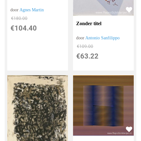
door
Agnes Martin
€
180.00
Zonder titel
€
104.40
door
Antonio Sanfilippo
€
109.00
€
63.22