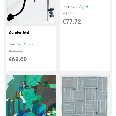
door
Karel Appel
€
134.00
€
77.72
Zonder titel
door
Jean Miotte
€
120.00
€
69.60