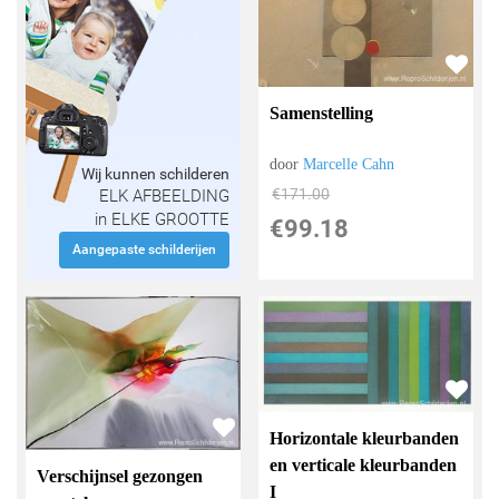
Samenstelling
door
Marcelle Cahn
Wij kunnen schilderen
€
171.00
ELK AFBEELDING
in ELKE GROOTTE
€
99.18
Aangepaste schilderijen
Horizontale kleurbanden
en verticale kleurbanden
Verschijnsel gezongen
I