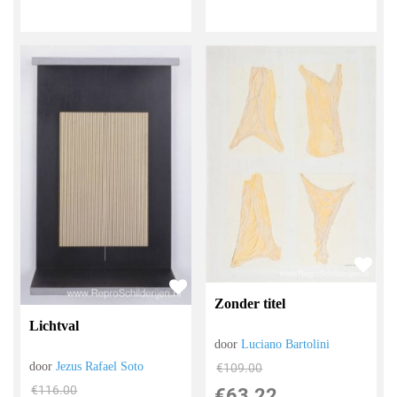
Zonder titel
Lichtval
door
Luciano Bartolini
door
Jezus Rafael Soto
€
109.00
€
116.00
€
63.22