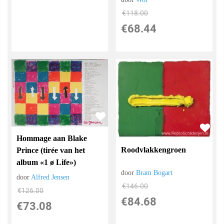
€
118.00
€
68.44
Hommage aan Blake
Roodvlakkengroen
Prince (tirée van het
album «1 ø Life»)
door
Bram Bogart
door
Alfred Jensen
€
146.00
€
126.00
€
84.68
€
73.08