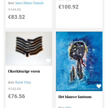
door
Janos Mattis-Teutsch
€
100.92
€
144.00
€
83.52
Okerkleurige voren
door
Raoul Ubac
€
132.00
€
76.56
Het blauwe fantoom
door
Wol