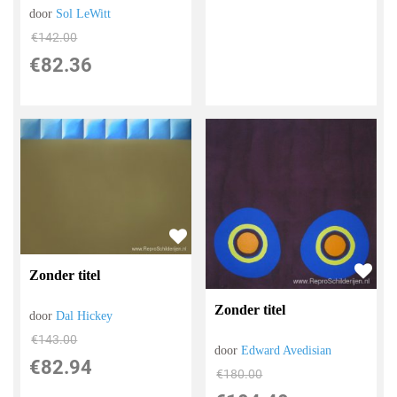
door
Sol LeWitt
€
142.00
€
82.36
Zonder titel
Zonder titel
door
Dal Hickey
€
143.00
door
Edward Avedisian
€
82.94
€
180.00