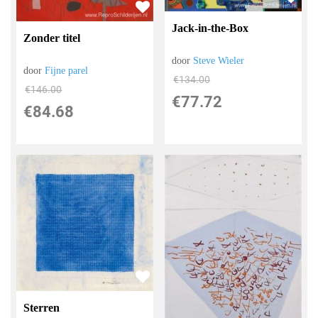
Jack-in-the-Box
Zonder titel
door
Steve Wieler
door
Fijne parel
€
134.00
€
146.00
€
77.72
€
84.68
Sterren