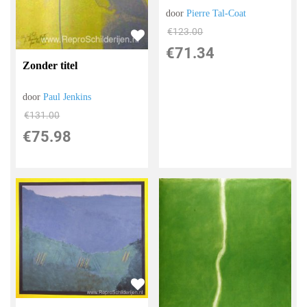
door
Pierre Tal-Coat
€
123.00
€
71.34
Zonder titel
door
Paul Jenkins
€
131.00
€
75.98