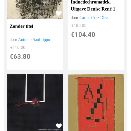
Inductiechromatiek.
Uitgave Denise René 1
door
Carlos Cruz Diez
€
180.00
Zonder titel
€
104.40
door
Antonio Sanfilippo
€
110.00
€
63.80