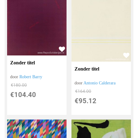
Zonder titel
Zonder titel
door
Robert Barry
door
Antonio Calderara
€
180.00
€
164.00
€
104.40
€
95.12