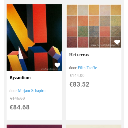
Het terras
door
Filip Taaffe
€
144.00
Byzantium
€
83.52
door
Mirjam Schapiro
€
146.00
€
84.68