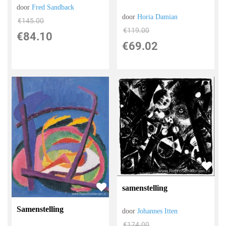
door
Fred Sandback
door
Horia Damian
€
145.00
€
119.00
€
84.10
€
69.02
samenstelling
Samenstelling
door
Johannes Itten
€
174.00