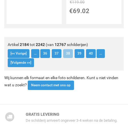
€
119.00
€
69.02
Artikel
2184
tot
2242
(van
12767
schilderijen)
[<< Vorige]
...
36
37
38
39
40
...
[Volgende >>]
Wij kunnen elk formaat en elke foto schilderen. Kunt u niet vinden
wat u zoekt?
Neem contact met ons op
GRATIS LEVERING
De schilderij arriveert ongeveer 3-4 weken na de betaling.