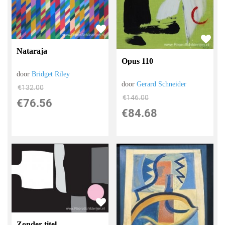
Nataraja
Opus 110
door
Bridget Riley
door
Gerard Schneider
€
132.00
€
146.00
€
76.56
€
84.68
Zonder titel