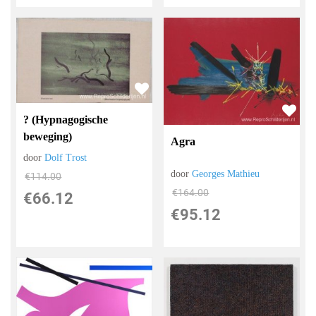
? (Hypnagogische
beweging)
Agra
door
Dolf Trost
door
Georges Mathieu
€
114.00
€
164.00
€
66.12
€
95.12