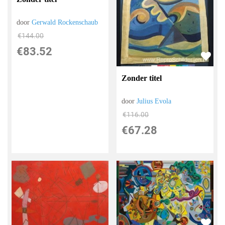
door
Gerwald Rockenschaub
€
144.00
€
83.52
Zonder titel
door
Julius Evola
€
116.00
€
67.28