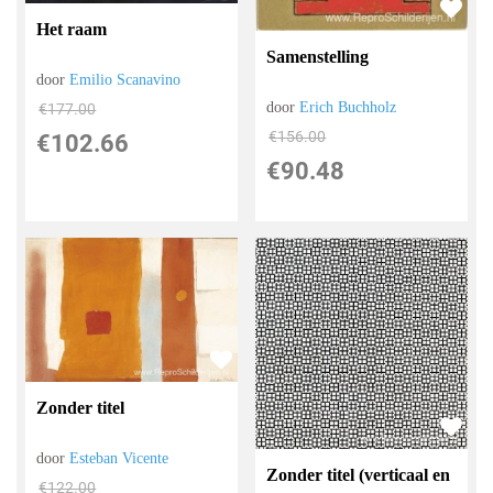
Het raam
Samenstelling
door
Emilio Scanavino
door
Erich Buchholz
€
177.00
€
156.00
€
102.66
€
90.48
Zonder titel
door
Esteban Vicente
Zonder titel (verticaal en
€
122.00