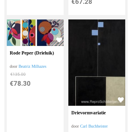
€
67.28
Rode Peper (Drieluik)
door
Beatriz Milhazes
€
135.00
€
78.30
Drievormvariatie
door
Carl Buchheister