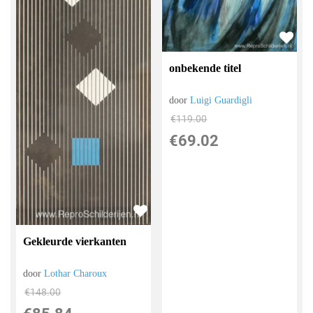
onbekende titel
door
Luigi Guardigli
€
119.00
€
69.02
Gekleurde vierkanten
door
Lothar Charoux
€
148.00