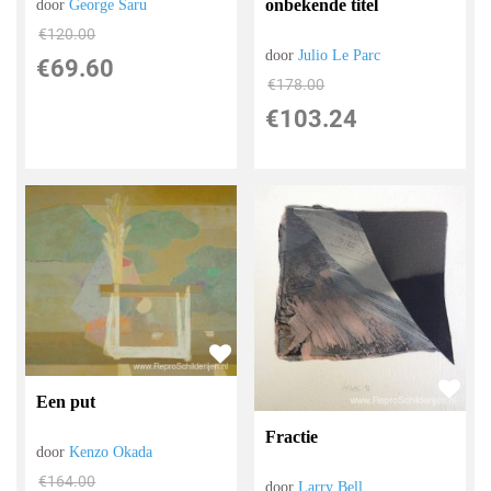
onbekende titel
door
George Saru
€
120.00
door
Julio Le Parc
€
69.60
€
178.00
€
103.24
Een put
Fractie
door
Kenzo Okada
€
164.00
door
Larry Bell