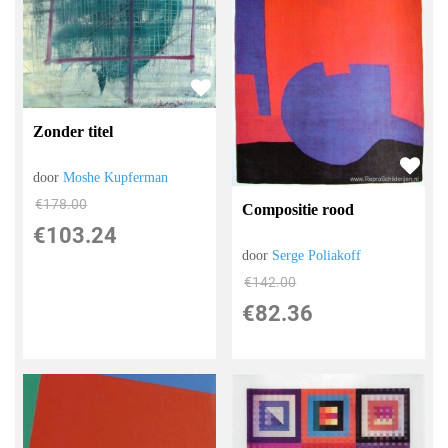
Zonder titel
door
Moshe Kupferman
€
178.00
Compositie rood
€
103.24
door
Serge Poliakoff
€
142.00
€
82.36