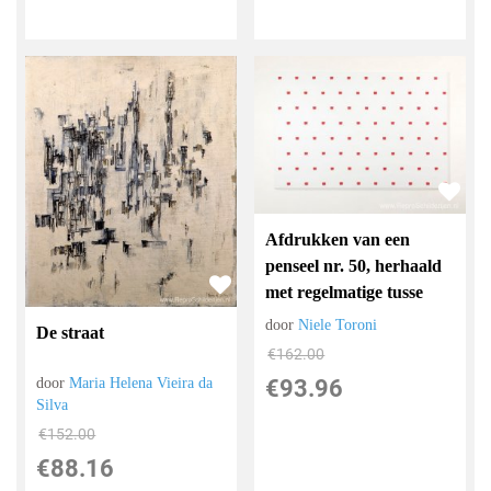
Afdrukken van een
penseel nr. 50, herhaald
met regelmatige tusse
door
Niele Toroni
De straat
€
162.00
€
93.96
door
Maria Helena Vieira da
Silva
€
152.00
€
88.16