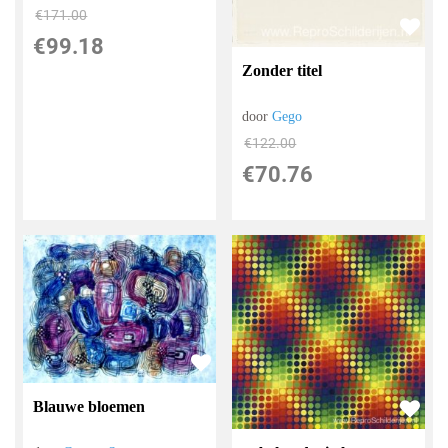
€
171.00
€
99.18
Zonder titel
door
Gego
€
122.00
€
70.76
Blauwe bloemen