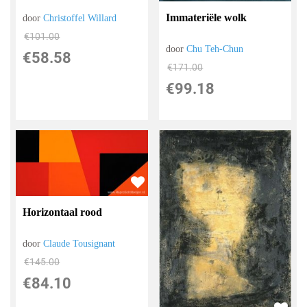
Immateriële wolk
door
Christoffel Willard
€
101.00
door
Chu Teh-Chun
€
58.58
€
171.00
€
99.18
Horizontaal rood
door
Claude Tousignant
€
145.00
€
84.10