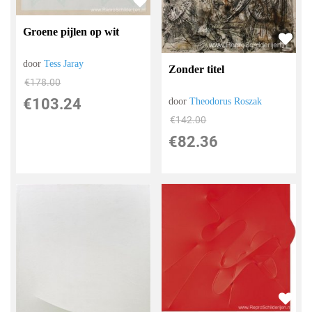
Groene pijlen op wit
door
Tess Jaray
Zonder titel
€
178.00
€
103.24
door
Theodorus Roszak
€
142.00
€
82.36