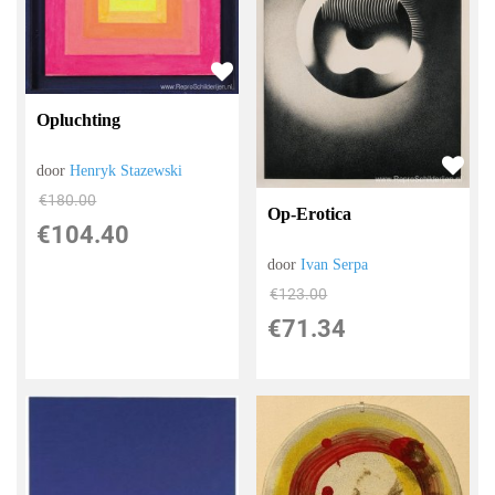
Opluchting
door
Henryk Stazewski
€
180.00
Op-Erotica
€
104.40
door
Ivan Serpa
€
123.00
€
71.34