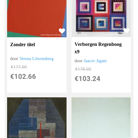
Verborgen Regenboog
Zonder titel
x9
door
Verena Löwensberg
door
Jaacov Agam
€
177.00
€
178.00
€
102.66
€
103.24