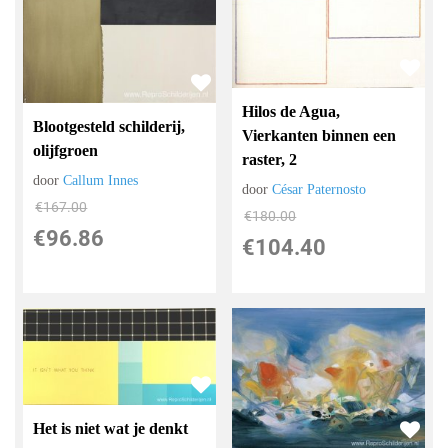
Hilos de Agua,
Blootgesteld schilderij,
Vierkanten binnen een
olijfgroen
raster, 2
door
Callum Innes
door
César Paternosto
€
167.00
€
180.00
€
96.86
€
104.40
Het is niet wat je denkt