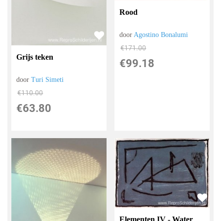
Rood
door
Agostino Bonalumi
€
171.00
Grijs teken
€
99.18
door
Turi Simeti
€
110.00
€
63.80
Elementen IV - Water