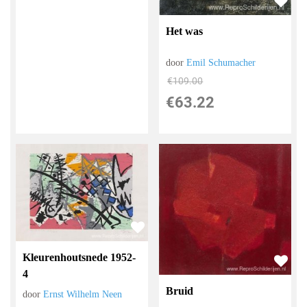
Het was
door
Emil Schumacher
€
109.00
€
63.22
Kleurenhoutsnede 1952-
4
Bruid
door
Ernst Wilhelm Neen