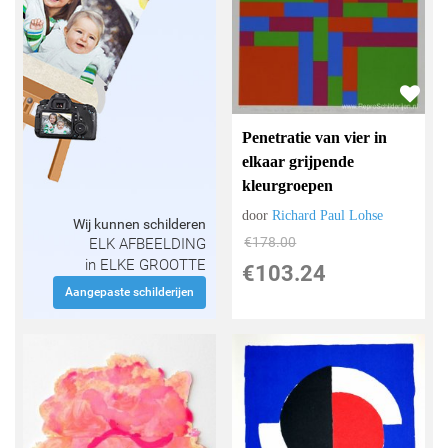
Penetratie van vier in
elkaar grijpende
kleurgroepen
door
Richard Paul Lohse
Wij kunnen schilderen
€
178.00
ELK AFBEELDING
in ELKE GROOTTE
€
103.24
Aangepaste schilderijen