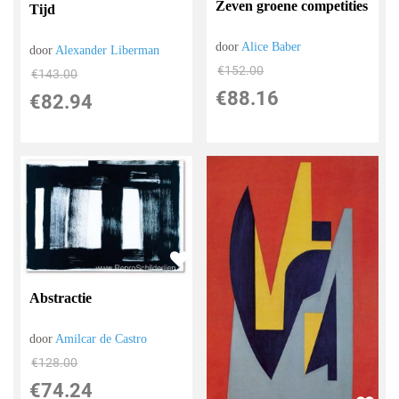
Zeven groene competities
Tijd
door
Alice Baber
door
Alexander Liberman
€
152.00
€
143.00
€
88.16
€
82.94
Abstractie
door
Amilcar de Castro
€
128.00
€
74.24