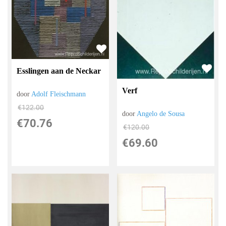
Esslingen aan de Neckar
Verf
door
Adolf Fleischmann
€
122.00
door
Angelo de Sousa
€
70.76
€
120.00
€
69.60