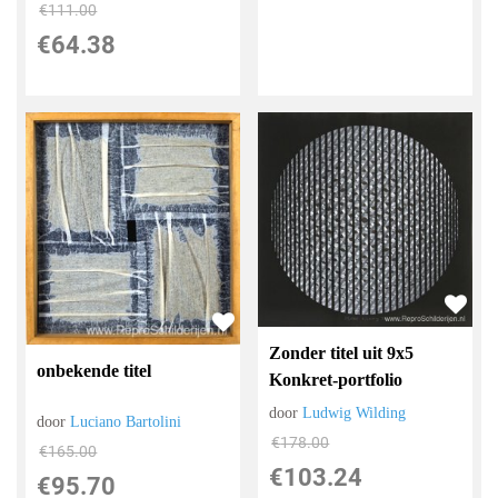
€
111.00
€
64.38
Zonder titel uit 9x5
onbekende titel
Konkret-portfolio
door
Ludwig Wilding
door
Luciano Bartolini
€
178.00
€
165.00
€
103.24
€
95.70