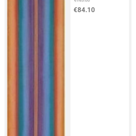
€
145.00
€
84.10