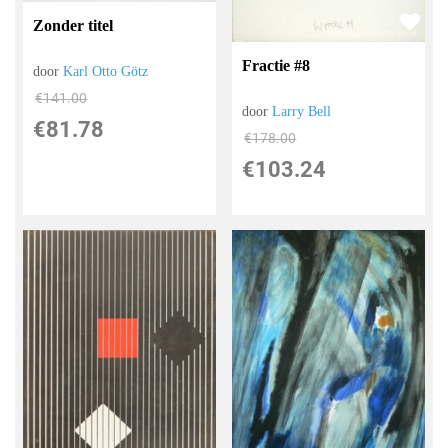
Zonder titel
Fractie #8
door
Karl Otto Götz
€
141.00
door
Larry Bell
€
81.78
€
178.00
€
103.24