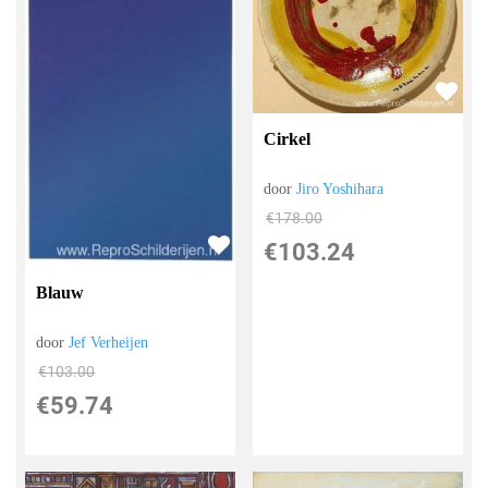
Cirkel
door
Jiro Yoshihara
€
178.00
€
103.24
Blauw
door
Jef Verheijen
€
103.00
€
59.74