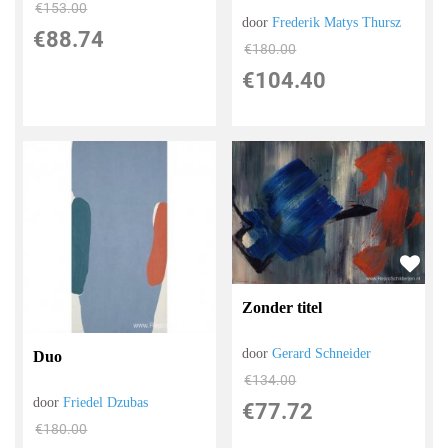
€
153.00
door
Frederik Matys Thursz
€
88.74
€
180.00
€
104.40
Zonder titel
door
Gerard Schneider
Duo
€
134.00
door
Friedel Dzubas
€
77.72
€
180.00