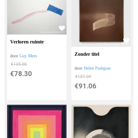
Verloren ruimte
Zonder titel
door
Guy Mees
€
135.00
door
Helen Pashgian
€
78.30
€
157.00
€
91.06