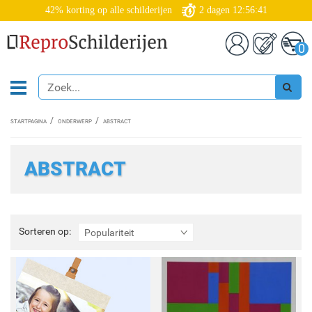
42% korting op alle schilderijen
2
dagen
12:56:39
0
STARTPAGINA
ONDERWERP
ABSTRACT
ABSTRACT
Sorteren
Sorteren op:
Populariteit
op: