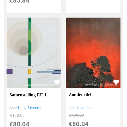
€
85.84
Zonder titel
Samenstelling EE 1
door
Luis Feito
door
Luigi Veronesi
€
138.00
€
138.00
€
80.04
€
80.04