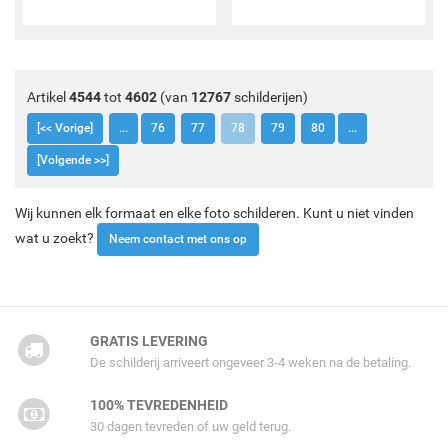
Artikel
4544
tot
4602
(van
12767
schilderijen)
[<< Vorige]
...
76
77
78
79
80
...
[Volgende >>]
Wij kunnen elk formaat en elke foto schilderen. Kunt u niet vinden
wat u zoekt?
Neem contact met ons op
GRATIS LEVERING
De schilderij arriveert ongeveer 3-4 weken na de betaling.
100% TEVREDENHEID
30 dagen tevreden of uw geld terug.