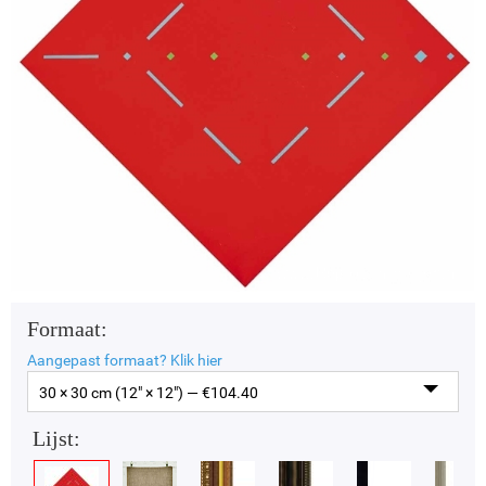
Formaat:
Aangepast formaat?
Klik hier
30 × 30 cm (12" × 12") — €
104.40
Lijst: