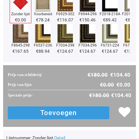
Zonder lijst
Voorbereid
F6929-302
F6944-296
F2018-218A
F2018-37
€
0.00
€
78.24
€
116.07
€
150.46
€
89.42
€
89.42
F8645-298
F6537-236
F7034-298
F7034-296
F6731-224
F6731-2
€
167.65
€
88.94
€
124.67
€
124.67
€
124.67
€
124.6
€
180.00
€
104.40
Prijs van schilderij:
€
0.00
€
0.00
Prijs van lijst:
€
180.00
€
104.40
Speciale prijs:
Lijstnummer:
Zonder lijst
Detail