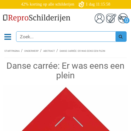
42% korting op alle schilderijen
1
dag
11:15:58
0
STARTPAGINA
ONDERWERP
ABSTRACT
DANSE CARRÉE: ER WAS EENS EEN PLEIN
Danse carrée: Er was eens een
plein