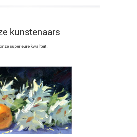
nze kunstenaars
nze superieure kwaliteit.