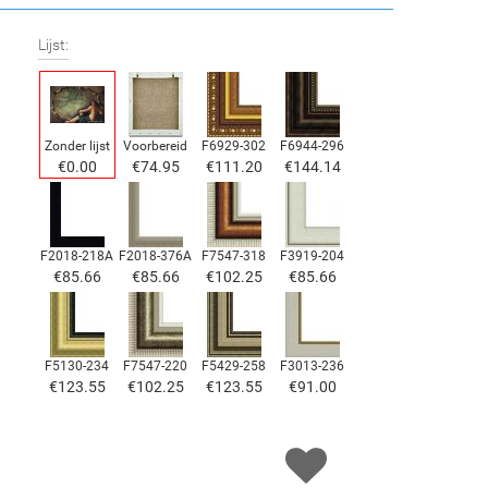
Lijst:
Zonder lijst
Voorbereid
F6929-302
F6944-296
€
0.00
€
74.95
€
111.20
€
144.14
F2018-218A
F2018-376A
F7547-318
F3919-204
€
85.66
€
85.66
€
102.25
€
85.66
F5130-234
F7547-220
F5429-258
F3013-236
€
123.55
€
102.25
€
123.55
€
91.00
F1823-204
F8645-298
F6537-236
F7034-298