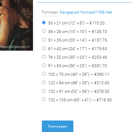
Formaat:
Aangepast formaat?
Klik hier
30 × 21 cm (12" × 8") — €
110.20
38 × 26 cm (15" × 10") — €
126.73
51 × 35 cm (20" × 14") — €
137.75
61 × 42 cm (24" × 17") — €
179.63
76 × 52 cm (30" × 20") — €
253.46
91 × 63 cm (36" × 25") — €
331.70
102 × 70 cm (40" × 28") — €
390.11
122 × 84 cm (48" × 33") — €
512.43
132 × 91 cm (52" × 36") — €
578.55
152 × 105 cm (60" × 41") — €
716.30