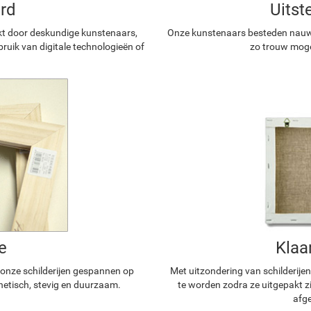
rd
Uitst
kt door deskundige kunstenaars,
Onze kunstenaars besteden nauwg
ruik van digitale technologieën of
zo trouw mogel
e
Klaa
n onze schilderijen gespannen op
Met uitzondering van schilderijen
hetisch, stevig en duurzaam.
te worden zodra ze uitgepakt z
afge