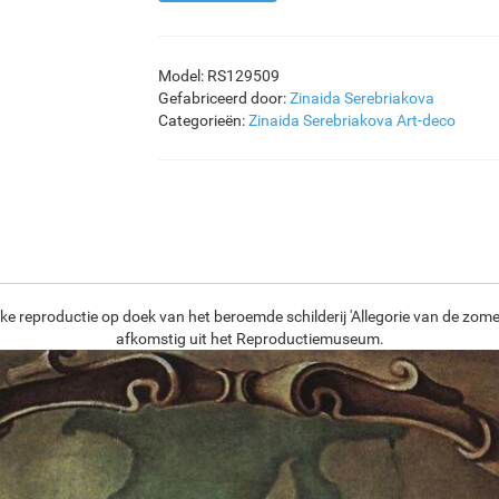
Model: RS129509
Gefabriceerd door:
Zinaida Serebriakova
Categorieën:
Zinaida Serebriakova
Art-deco
ke reproductie op doek van het beroemde schilderij 'Allegorie van de zome
afkomstig uit het Reproductiemuseum.