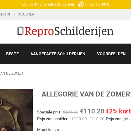
42% korting op alle schilderijen
0
dag
13:30:43
ONS OP
INLOGGEN
BESTE
AANGEPASTE SCHILDERIJEN
VOORBEELDEN
VAN DE ZOMER
ALLEGORIE VAN DE ZOME
€
110.20
42% kort
Speciale prijs:
€
190.00
Prijs van schilderij:
€
190.00
€
110.20
Prijs van lijst:
Maak keuze: