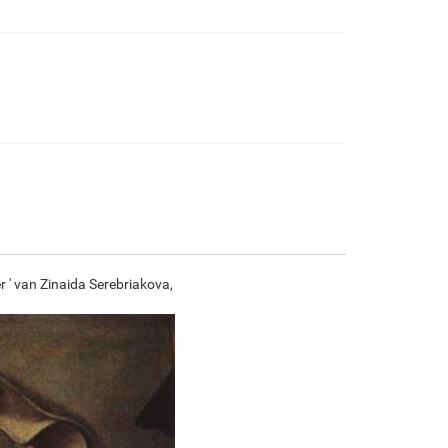
€
96.37
€
160.62
€
85.21
€
119.43
F7034-296
F6731-224
F6731-226
F4827-234
€
119.43
€
119.43
€
119.43
€
113.24
F8645-296
F4613-236
F5130-204
F6035-220
€
110.77
€
86.03
€
124.03
€
111.65
r ' van Zinaida Serebriakova,
F2833-204
€
102.14