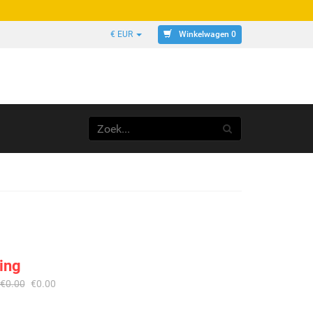
Winkelwagen 0
€ EUR
R
ing
€
0.00
€
0.00