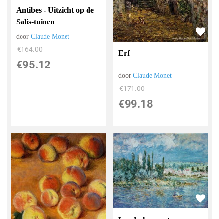
Antibes - Uitzicht op de
Salis-tuinen
door
Claude Monet
€
164.00
Erf
€
95.12
door
Claude Monet
€
171.00
€
99.18