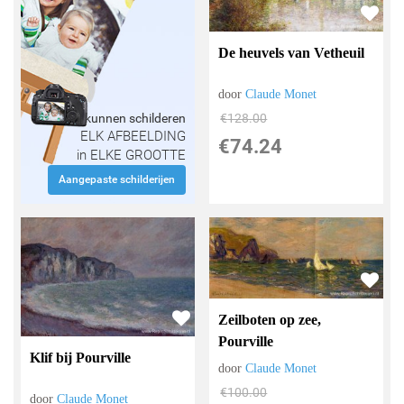
De heuvels van Vetheuil
door
Claude Monet
€
128.00
Wij kunnen schilderen
ELK AFBEELDING
€
74.24
in ELKE GROOTTE
Aangepaste schilderijen
Zeilboten op zee,
Pourville
Klif bij Pourville
door
Claude Monet
€
100.00
door
Claude Monet