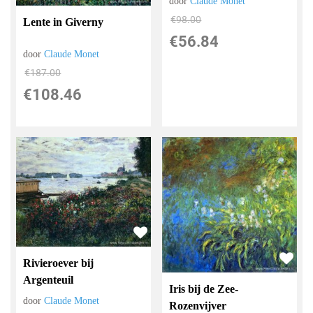
door
Claude Monet
€
98.00
Lente in Giverny
€
56.84
door
Claude Monet
€
187.00
€
108.46
Rivieroever bij
Argenteuil
Iris bij de Zee-
door
Claude Monet
Rozenvijver