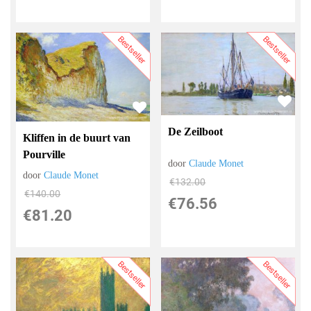
Bestseller
Bestseller
De Zeilboot
Kliffen in de buurt van
Pourville
door
Claude Monet
door
Claude Monet
€
132.00
€
140.00
€
76.56
€
81.20
Bestseller
Bestseller