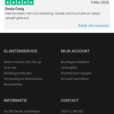
9 Mar 2026
Souie Craig
Heel tevreden met mijn bestelling. Goede communicatie en netjes
verpakt geleverd.
Bekijk alle recensies
KLANTENSERVICE
MIJN ACCOUNT
Neem contact met ons op
Bestelgeschiedenis
Over ons
Verlanglijst
Betalingsmethoden
Wachtwoord wijzigen
Verzending en Retourneren
Account aanmaken
Retourbeleid
INFORMATIE
CONTACT
De 500 beste schilderijen
TAOYI LIMITED