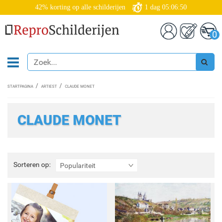
42% korting op alle schilderijen
1
dag
05:06:48
0
STARTPAGINA
ARTIEST
CLAUDE MONET
CLAUDE MONET
Sorteren
Sorteren op:
Populariteit
op: