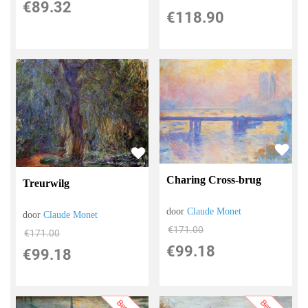
€
89.32
€
118.90
Charing Cross-brug
Treurwilg
door
Claude Monet
door
Claude Monet
€
171.00
€
171.00
€
99.18
€
99.18