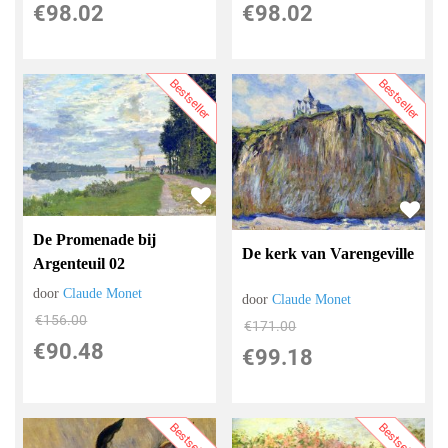
€
98.02
€
98.02
Bestseller
Bestseller
De Promenade bij
De kerk van Varengeville
Argenteuil 02
door
Claude Monet
door
Claude Monet
€
156.00
€
171.00
€
90.48
€
99.18
Bestseller
Bestseller