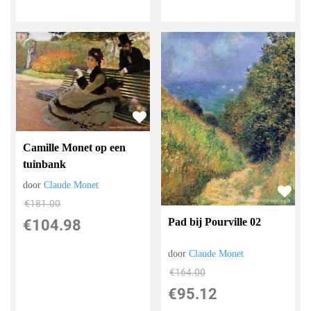
Camille Monet op een
tuinbank
door
Claude Monet
€
181.00
Pad bij Pourville 02
€
104.98
door
Claude Monet
€
164.00
€
95.12