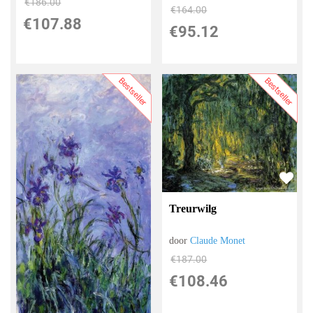
€
186.00
€
164.00
€
107.88
€
95.12
Bestseller
Bestseller
Treurwilg
door
Claude Monet
€
187.00
€
108.46