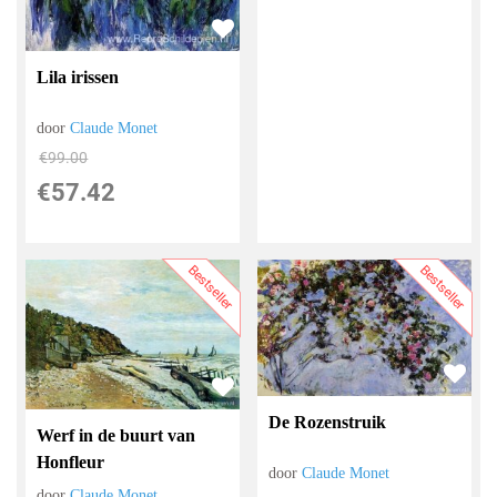
Lila irissen
door
Claude Monet
€
99.00
€
57.42
Bestseller
Bestseller
De Rozenstruik
Werf in de buurt van
Honfleur
door
Claude Monet
door
Claude Monet