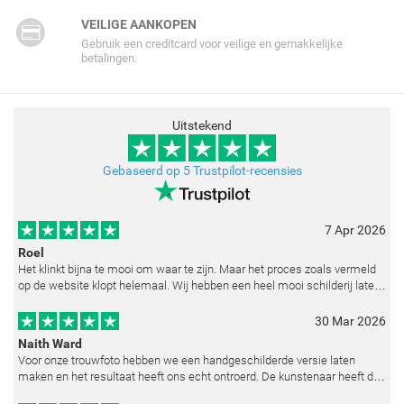
VEILIGE AANKOPEN
Gebruik een creditcard voor veilige en gemakkelijke
betalingen.
Uitstekend
Gebaseerd op 5 Trustpilot-recensies
7 Apr 2026
Roel
Het klinkt bijna te mooi om waar te zijn. Maar het proces zoals vermeld
op de website klopt helemaal. Wij hebben een heel mooi schilderij laten
reproduceren op basis van toegestuurde foto's. De communicatie i
30 Mar 2026
Naith Ward
Voor onze trouwfoto hebben we een handgeschilderde versie laten
maken en het resultaat heeft ons echt ontroerd. De kunstenaar heeft de
emoties perfect weten vast te leggen en zelfs kleine details zoals de lic