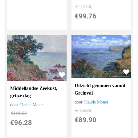
€
172.00
€
99.76
Uitzicht genomen vanuit
Middellandse Zeekust,
Greinval
grijze dag
door
Claude Monet
door
Claude Monet
€
155.00
€
166.00
€
89.90
€
96.28