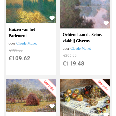
Huizen van het
Ochtend aan de Seine,
Parlement
vlakbij Giverny
door
Claude Monet
door
Claude Monet
€
189.00
€
206.00
€
109.62
€
119.48
Bestseller
Bestseller