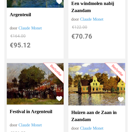
Een windmolen nabij
Zaandam
Argenteuil
door
Claude Monet
€
122.00
door
Claude Monet
€
70.76
€
164.00
€
95.12
Bestseller
Bestseller
Festival in Argenteuil
Huizen aan de Zaan in
Zaandam
door
Claude Monet
door
Claude Monet