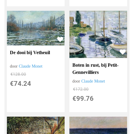
De dooi bij Vetheuil
Boten in rust, bij Petit-
door
Claude Monet
Gennevilliers
€
128.00
door
Claude Monet
€
74.24
€
172.00
€
99.76