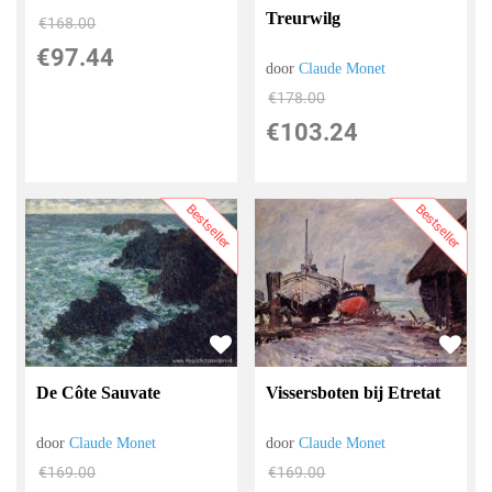
Treurwilg
€
168.00
€
97.44
door
Claude Monet
€
178.00
€
103.24
Bestseller
Bestseller
De Côte Sauvate
Vissersboten bij Etretat
door
Claude Monet
door
Claude Monet
€
169.00
€
169.00