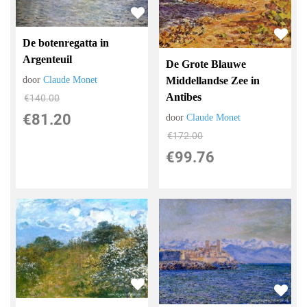
De botenregatta in
Argenteuil
De Grote Blauwe
Middellandse Zee in
door
Claude Monet
Antibes
€
140.00
€
81.20
door
Claude Monet
€
172.00
€
99.76