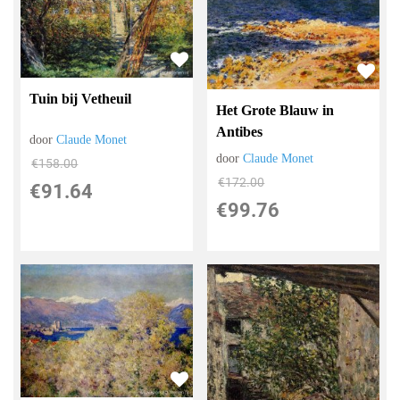
Tuin bij Vetheuil
Het Grote Blauw in
Antibes
door
Claude Monet
door
Claude Monet
€
158.00
€
172.00
€
91.64
€
99.76