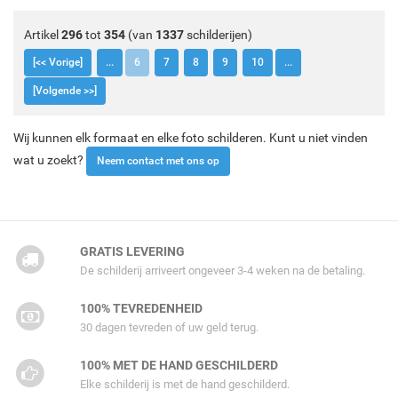
Artikel
296
tot
354
(van
1337
schilderijen)
[<< Vorige]
...
6
7
8
9
10
...
[Volgende >>]
Wij kunnen elk formaat en elke foto schilderen. Kunt u niet vinden
wat u zoekt?
Neem contact met ons op
GRATIS LEVERING
De schilderij arriveert ongeveer 3-4 weken na de betaling.
100% TEVREDENHEID
30 dagen tevreden of uw geld terug.
100% MET DE HAND GESCHILDERD
Elke schilderij is met de hand geschilderd.