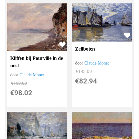
Zeilboten
Kliffen bij Pourville in de
door
Claude Monet
mist
€
143.00
door
Claude Monet
€
82.94
€
169.00
€
98.02