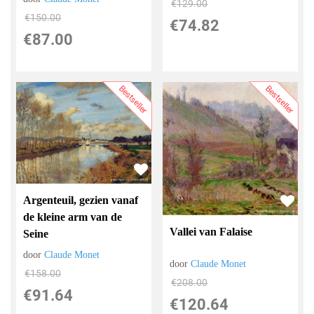
€
129.00
€
150.00
€
74.82
€
87.00
Bestseller
Bestseller
Argenteuil, gezien vanaf
de kleine arm van de
Vallei van Falaise
Seine
door
Claude Monet
door
Claude Monet
€
158.00
€
208.00
€
91.64
€
120.64