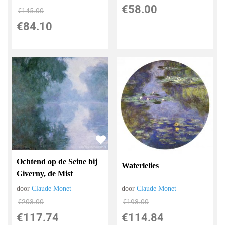
€
58.00
€
145.00
€
84.10
Ochtend op de Seine bij
Waterlelies
Giverny, de Mist
door
Claude Monet
door
Claude Monet
€
203.00
€
198.00
€
117.74
€
114.84