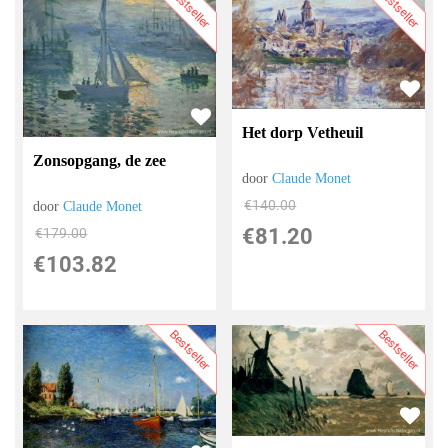
Bestseller
Bestseller
Het dorp Vetheuil
Zonsopgang, de zee
door
Claude Monet
€
140.00
door
Claude Monet
€
81.20
€
179.00
€
103.82
Bestseller
Bestseller