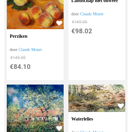
Landschap met onweer
door
Claude Monet
€
169.00
€
98.02
Perziken
door
Claude Monet
€
145.00
€
84.10
Waterlelies