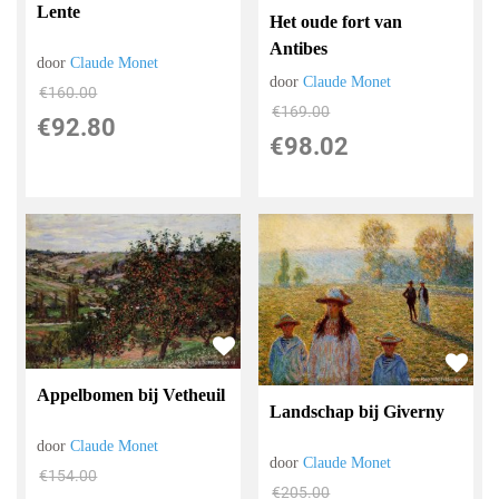
Lente
Het oude fort van
Antibes
door
Claude Monet
door
Claude Monet
€
160.00
€
169.00
€
92.80
€
98.02
Appelbomen bij Vetheuil
Landschap bij Giverny
door
Claude Monet
door
Claude Monet
€
154.00
€
205.00