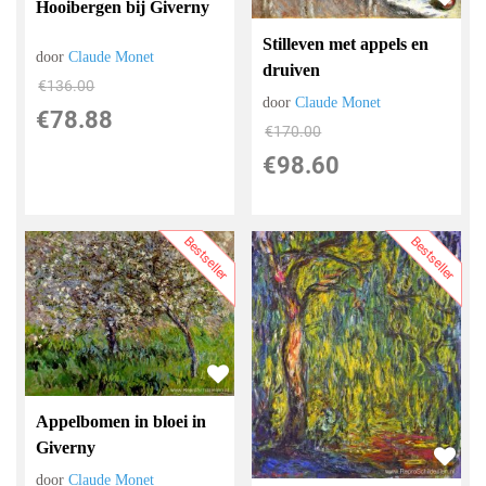
Hooibergen bij Giverny
Stilleven met appels en
door
Claude Monet
druiven
€
136.00
door
Claude Monet
€
78.88
€
170.00
€
98.60
Bestseller
Bestseller
Appelbomen in bloei in
Giverny
door
Claude Monet