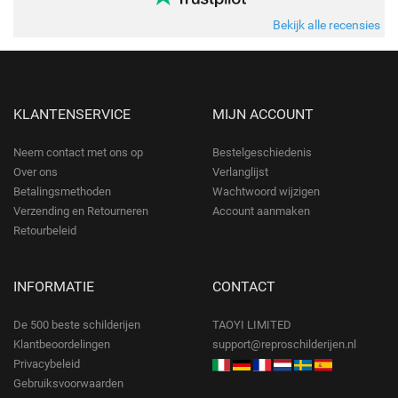
Bekijk alle recensies
KLANTENSERVICE
MIJN ACCOUNT
Neem contact met ons op
Bestelgeschiedenis
Over ons
Verlanglijst
Betalingsmethoden
Wachtwoord wijzigen
Verzending en Retourneren
Account aanmaken
Retourbeleid
INFORMATIE
CONTACT
De 500 beste schilderijen
TAOYI LIMITED
Klantbeoordelingen
support@reproschilderijen.nl
Privacybeleid
Gebruiksvoorwaarden