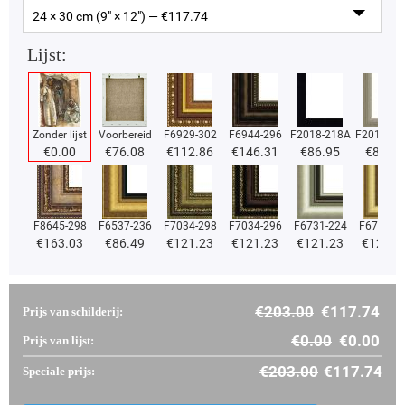
24 × 30 cm (9" × 12") — €
117.74
Lijst:
Zonder lijst
Voorbereid
F6929-302
F6944-296
F2018-218A
F2018-37
€
0.00
€
76.08
€
112.86
€
146.31
€
86.95
€
86.95
F8645-298
F6537-236
F7034-298
F7034-296
F6731-224
F6731-2
€
163.03
€
86.49
€
121.23
€
121.23
€
121.23
€
121.2
€
203.00
€
117.74
Prijs van schilderij:
€
0.00
€
0.00
Prijs van lijst:
€
203.00
€
117.74
Speciale prijs: