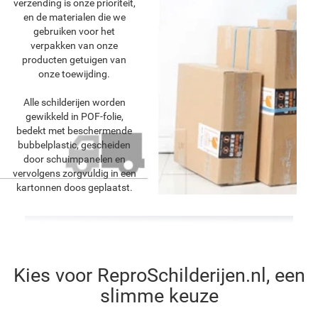
verzending is onze prioriteit,
en de materialen die we
gebruiken voor het
verpakken van onze
producten getuigen van
onze toewijding.
Alle schilderijen worden
gewikkeld in POF-folie,
bedekt met beschermende
bubbelplastic, gescheiden
door schuimpanelen en
vervolgens zorgvuldig in een
kartonnen doos geplaatst.
Kies voor ReproSchilderijen.nl, een
slimme keuze