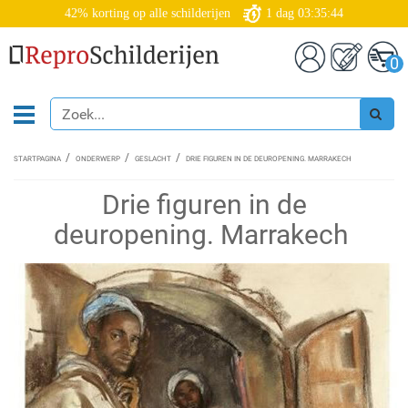
42% korting op alle schilderijen
1
dag
03:35:44
0
STARTPAGINA
ONDERWERP
GESLACHT
DRIE FIGUREN IN DE DEUROPENING. MARRAKECH
Drie figuren in de
deuropening. Marrakech