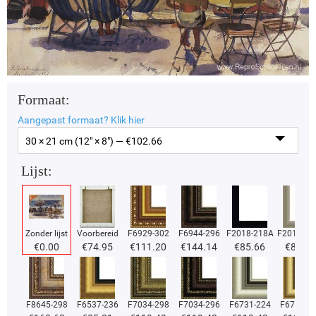
Formaat:
Aangepast formaat?
Klik hier
30 × 21 cm (12" × 8") — €
102.66
Lijst:
Zonder lijst
Voorbereid
F6929-302
F6944-296
F2018-218A
F2018-37
€
0.00
€
74.95
€
111.20
€
144.14
€
85.66
€
85.66
F8645-298
F6537-236
F7034-298
F7034-296
F6731-224
F6731-2