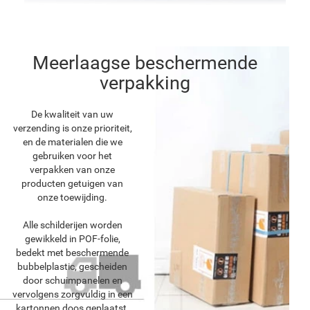
Meerlaagse beschermende
verpakking
De kwaliteit van uw
verzending is onze prioriteit,
en de materialen die we
gebruiken voor het
verpakken van onze
producten getuigen van
onze toewijding.
Alle schilderijen worden
gewikkeld in POF-folie,
bedekt met beschermende
bubbelplastic, gescheiden
door schuimpanelen en
vervolgens zorgvuldig in een
kartonnen doos geplaatst.