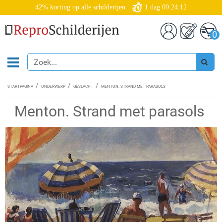
42% korting op alle schilderijen
1
dag
09:24:11
0
STARTPAGINA
ONDERWERP
GESLACHT
MENTON. STRAND MET PARASOLS
Menton. Strand met parasols