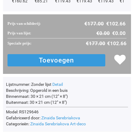
€
160.62
€
85.21
€
119.43
€
119.43
€
119.43
€
119.4
€
177.00
€
102.66
Prijs van schilderij:
€
0.00
€
0.00
Prijs van lijst:
€
177.00
€
102.66
Speciale prijs:
Lijstnummer:
Zonder lijst
Detail
Beschrijving:
Opgerold in een buis
Binnenmaat:
30 × 21 cm (12" × 8")
Buitenmaat:
30 × 21 cm (12" × 8")
Model: RS129646
Gefabriceerd door:
Zinaida Serebriakova
Categorieën:
Zinaida Serebriakova
Art-deco