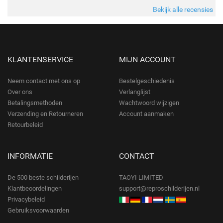
Bekijk alle recensies
KLANTENSERVICE
MIJN ACCOUNT
Neem contact met ons op
Bestelgeschiedenis
Over ons
Verlanglijst
Betalingsmethoden
Wachtwoord wijzigen
Verzending en Retourneren
Account aanmaken
Retourbeleid
INFORMATIE
CONTACT
De 500 beste schilderijen
TAOYI LIMITED
Klantbeoordelingen
support@reproschilderijen.nl
Privacybeleid
Gebruiksvoorwaarden