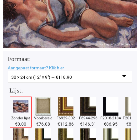
Formaat:
Aangepast formaat?
Klik hier
30 × 24 cm (12" × 9") — €
118.90
Lijst:
Zonder lijst
Voorbereid
F6929-302
F6944-296
F2018-218A
F2018-37
€
0.00
€
76.08
€
112.86
€
146.31
€
86.95
€
86.95