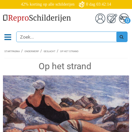
42% korting op alle schilderijen
0
dag
03:42:13
0
STARTPAGINA
ONDERWERP
GESLACHT
OP HET STRAND
Op het strand