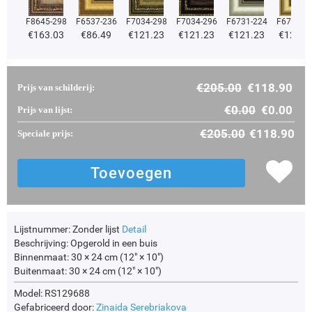
F8645-298
F6537-236
F7034-298
F7034-296
F6731-224
F6731-2
€
163.03
€
86.49
€
121.23
€
121.23
€
121.23
€
121.2
€
205.00
€
118.90
Prijs van schilderij:
€
0.00
€
0.00
Prijs van lijst:
€
205.00
€
118.90
Speciale prijs:
Lijstnummer:
Zonder lijst
Detail
Beschrijving:
Opgerold in een buis
Binnenmaat:
30 × 24 cm (12" × 10")
Buitenmaat:
30 × 24 cm (12" × 10")
Model: RS129688
Gefabriceerd door:
Zinaida Serebriakova