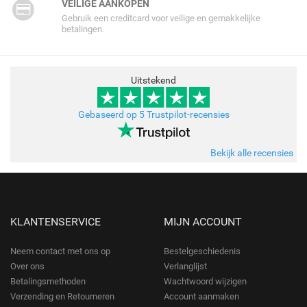
VEILIGE AANKOPEN
Gebruik een creditcard voor veilige en gemakkelijke
betalingen.
Uitstekend
Gebaseerd op 5 Trustpilot-recensies
Bekijk alle recensies
KLANTENSERVICE
MIJN ACCOUNT
Neem contact met ons op
Bestelgeschiedenis
Over ons
Verlanglijst
Betalingsmethoden
Wachtwoord wijzigen
Verzending en Retourneren
Account aanmaken