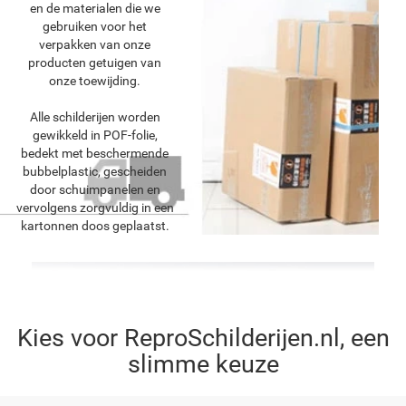
en de materialen die we
gebruiken voor het
verpakken van onze
producten getuigen van
onze toewijding.
Alle schilderijen worden
gewikkeld in POF-folie,
bedekt met beschermende
bubbelplastic, gescheiden
door schuimpanelen en
vervolgens zorgvuldig in een
kartonnen doos geplaatst.
Kies voor ReproSchilderijen.nl, een
slimme keuze