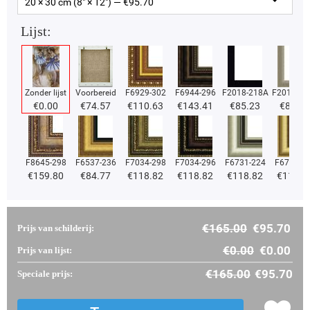
20 × 30 cm (8" × 12") — €
95.70
Lijst:
Zonder lijst
Voorbereid
F6929-302
F6944-296
F2018-218A
F2018-37
€
0.00
€
74.57
€
110.63
€
143.41
€
85.23
€
85.23
F8645-298
F6537-236
F7034-298
F7034-296
F6731-224
F6731-2
€
159.80
€
84.77
€
118.82
€
118.82
€
118.82
€
118.8
€
165.00
€
95.70
Prijs van schilderij:
€
0.00
€
0.00
Prijs van lijst:
€
165.00
€
95.70
Speciale prijs: