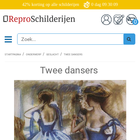
42% korting op alle schilderijen
0
dag
09:30:08
0
STARTPAGINA
ONDERWERP
GESLACHT
TWEE DANSERS
Twee dansers