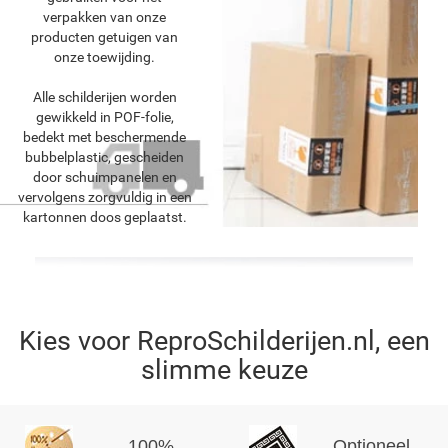
verpakken van onze
producten getuigen van
onze toewijding.
Alle schilderijen worden
gewikkeld in POF-folie,
bedekt met beschermende
bubbelplastic, gescheiden
door schuimpanelen en
vervolgens zorgvuldig in een
kartonnen doos geplaatst.
Kies voor ReproSchilderijen.nl, een
slimme keuze
100%
Optioneel