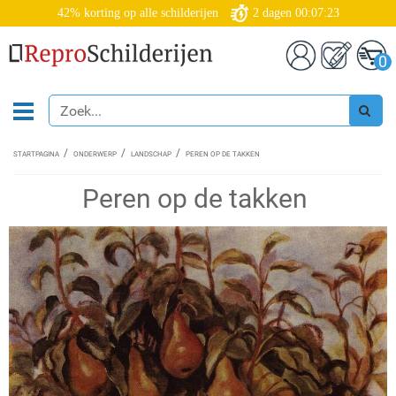
42% korting op alle schilderijen
2
dagen
00:07:22
0
STARTPAGINA
ONDERWERP
LANDSCHAP
PEREN OP DE TAKKEN
Peren op de takken