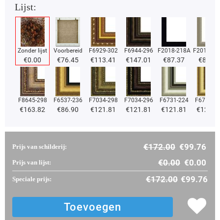
Lijst:
Zonder lijst
Voorbereid
F6929-302
F6944-296
F2018-218A
F2018-37
€
0.00
€
76.45
€
113.41
€
147.01
€
87.37
€
87.37
F8645-298
F6537-236
F7034-298
F7034-296
F6731-224
F6731-2
€
163.82
€
86.90
€
121.81
€
121.81
€
121.81
€
121.8
€
172.00
€
99.76
Prijs van schilderij:
€
0.00
€
0.00
Prijs van lijst:
€
172.00
€
99.76
Speciale prijs: