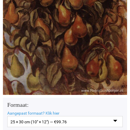
Formaat:
Aangepast formaat?
Klik hier
25 × 30 cm (10" × 12") — €
99.76