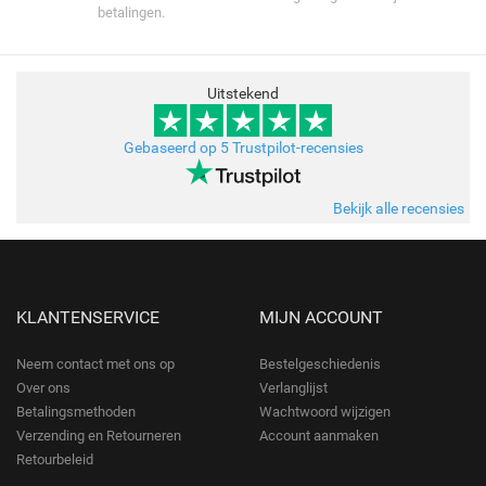
betalingen.
Uitstekend
Gebaseerd op 5 Trustpilot-recensies
Bekijk alle recensies
KLANTENSERVICE
MIJN ACCOUNT
Neem contact met ons op
Bestelgeschiedenis
Over ons
Verlanglijst
Betalingsmethoden
Wachtwoord wijzigen
Verzending en Retourneren
Account aanmaken
Retourbeleid