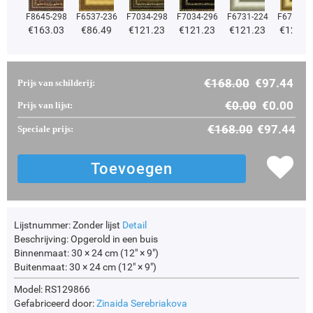
F8645-298
F6537-236
F7034-298
F7034-296
F6731-224
F6731-2
€
163.03
€
86.49
€
121.23
€
121.23
€
121.23
€
121.2
€
168.00
€
97.44
Prijs van schilderij:
€
0.00
€
0.00
Prijs van lijst:
€
168.00
€
97.44
Speciale prijs:
Lijstnummer:
Zonder lijst
Detail
Beschrijving:
Opgerold in een buis
Binnenmaat:
30 × 24 cm (12" × 9")
Buitenmaat:
30 × 24 cm (12" × 9")
Model: RS129866
Gefabriceerd door:
Zinaida Serebriakova