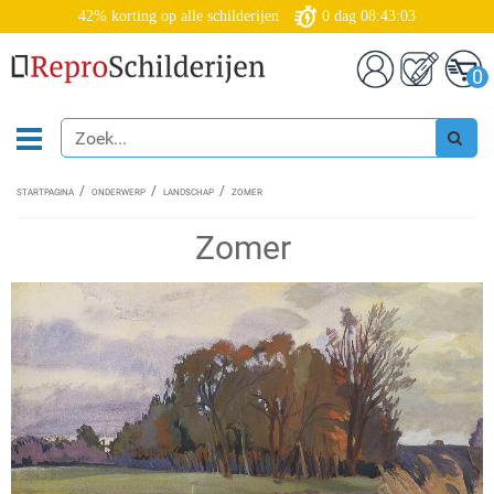
42% korting op alle schilderijen
0
dag
08:43:03
0
STARTPAGINA
ONDERWERP
LANDSCHAP
ZOMER
Zomer