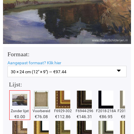
Formaat:
Aangepast formaat?
Klik hier
30 × 24 cm (12" × 9") — €
97.44
Lijst:
Zonder lijst
Voorbereid
F6929-302
F6944-296
F2018-218A
F2018-37
€
0.00
€
76.08
€
112.86
€
146.31
€
86.95
€
86.95