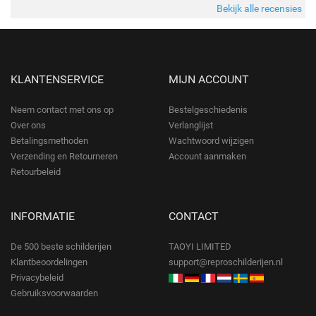
Bekijk alle recensies
KLANTENSERVICE
MIJN ACCOUNT
Neem contact met ons op
Bestelgeschiedenis
Over ons
Verlanglijst
Betalingsmethoden
Wachtwoord wijzigen
Verzending en Retourneren
Account aanmaken
Retourbeleid
INFORMATIE
CONTACT
De 500 beste schilderijen
TAOYI LIMITED
Klantbeoordelingen
support@reproschilderijen.nl
Privacybeleid
Gebruiksvoorwaarden