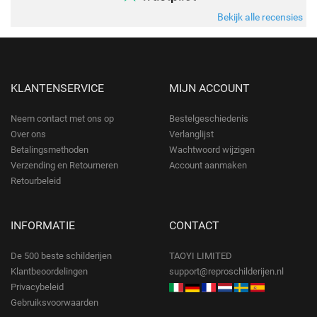
Bekijk alle recensies
KLANTENSERVICE
MIJN ACCOUNT
Neem contact met ons op
Bestelgeschiedenis
Over ons
Verlanglijst
Betalingsmethoden
Wachtwoord wijzigen
Verzending en Retourneren
Account aanmaken
Retourbeleid
INFORMATIE
CONTACT
De 500 beste schilderijen
TAOYI LIMITED
Klantbeoordelingen
support@reproschilderijen.nl
Privacybeleid
Gebruiksvoorwaarden