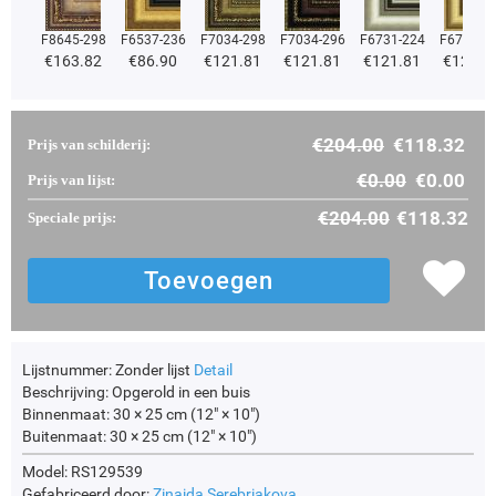
F8645-298
F6537-236
F7034-298
F7034-296
F6731-224
F6731-2
€
163.82
€
86.90
€
121.81
€
121.81
€
121.81
€
121.8
€
204.00
€
118.32
Prijs van schilderij:
€
0.00
€
0.00
Prijs van lijst:
€
204.00
€
118.32
Speciale prijs:
Lijstnummer:
Zonder lijst
Detail
Beschrijving:
Opgerold in een buis
Binnenmaat:
30 × 25 cm (12" × 10")
Buitenmaat:
30 × 25 cm (12" × 10")
Model: RS129539
Gefabriceerd door:
Zinaida Serebriakova