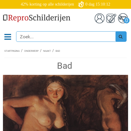
42% korting op alle schilderijen
0
dag
15:10:11
0
STARTPAGINA
ONDERWERP
NAAKT
BAD
Bad