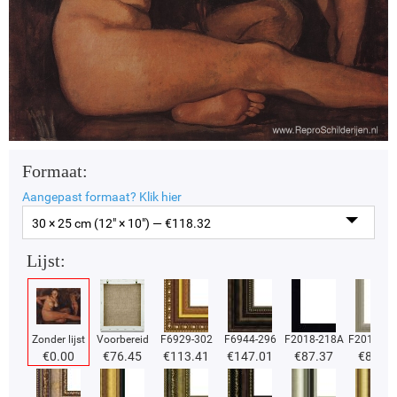
Formaat:
Aangepast formaat?
Klik hier
30 × 25 cm (12" × 10") — €
118.32
Lijst:
Zonder lijst
Voorbereid
F6929-302
F6944-296
F2018-218A
F2018-37
€
0.00
€
76.45
€
113.41
€
147.01
€
87.37
€
87.37