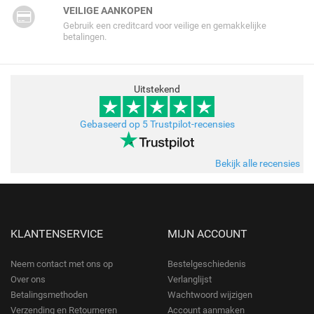
VEILIGE AANKOPEN
Gebruik een creditcard voor veilige en gemakkelijke
betalingen.
Uitstekend
Gebaseerd op 5 Trustpilot-recensies
Bekijk alle recensies
KLANTENSERVICE
MIJN ACCOUNT
Neem contact met ons op
Bestelgeschiedenis
Over ons
Verlanglijst
Betalingsmethoden
Wachtwoord wijzigen
Verzending en Retourneren
Account aanmaken