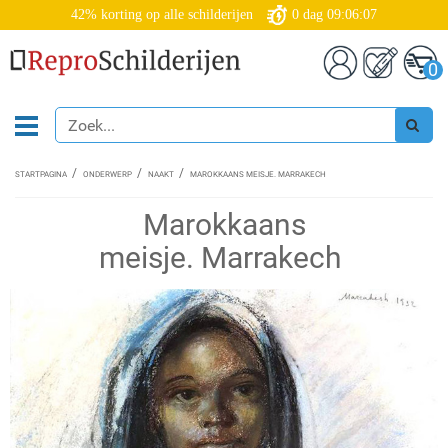
42% korting op alle schilderijen
0
dag
09:06:07
0
STARTPAGINA
ONDERWERP
NAAKT
MAROKKAANS MEISJE. MARRAKECH
Marokkaans
meisje. Marrakech