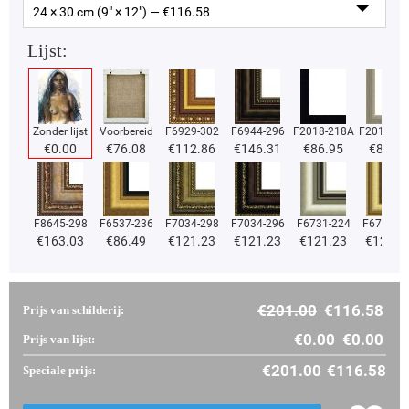
24 × 30 cm (9" × 12") — €
116.58
Lijst:
Zonder lijst
Voorbereid
F6929-302
F6944-296
F2018-218A
F2018-37
€
0.00
€
76.08
€
112.86
€
146.31
€
86.95
€
86.95
F8645-298
F6537-236
F7034-298
F7034-296
F6731-224
F6731-2
€
163.03
€
86.49
€
121.23
€
121.23
€
121.23
€
121.2
€
201.00
€
116.58
Prijs van schilderij:
€
0.00
€
0.00
Prijs van lijst:
€
201.00
€
116.58
Speciale prijs: