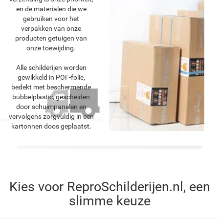
en de materialen die we
gebruiken voor het
verpakken van onze
producten getuigen van
onze toewijding.
Alle schilderijen worden
gewikkeld in POF-folie,
bedekt met beschermende
bubbelplastic, gescheiden
door schuimpanelen en
vervolgens zorgvuldig in een
kartonnen doos geplaatst.
Kies voor ReproSchilderijen.nl, een
slimme keuze