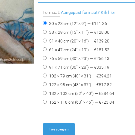
Formaat:
Aangepast formaat?
Klik hier
30 × 23 cm (12" × 9") — €
111.36
38 × 29 cm (15" × 11") — €
128.06
51 × 40 cm (20" × 16") — €
139.20
61 × 47 cm (24" × 19") — €
181.52
76 × 59 cm (30" × 23") — €
256.13
91 × 71 cm (36" × 28") — €
335.19
102 × 79 cm (40" × 31") — €
394.21
122 × 95 cm (48" × 37") — €
517.82
132 × 102 cm (52" × 40") — €
584.64
152 × 118 cm (60" × 46") — €
723.84