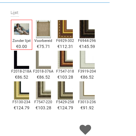
Lijst:
Zonder lijst
Voorbereid
F6929-302
F6944-296
€
0.00
€
75.71
€
112.31
€
145.59
F2018-218A
F2018-376A
F7547-318
F3919-204
€
86.52
€
86.52
€
103.28
€
86.52
F5130-234
F7547-220
F5429-258
F3013-236
€
124.79
€
103.28
€
124.79
€
91.92
F1823-204
F8645-298
F6537-236
F7034-298