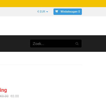
Winkelwagen 0
€ EUR
ing
€
0.00
€
0.00