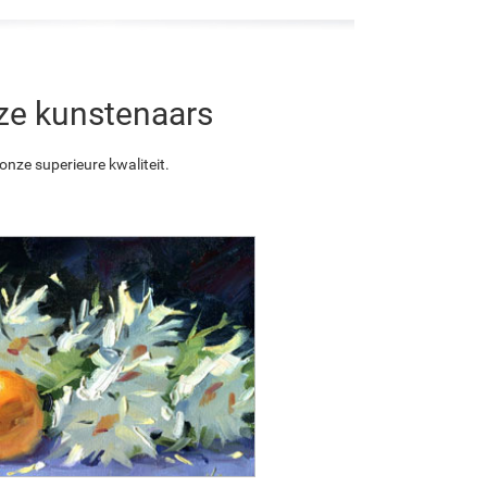
nze kunstenaars
nze superieure kwaliteit.