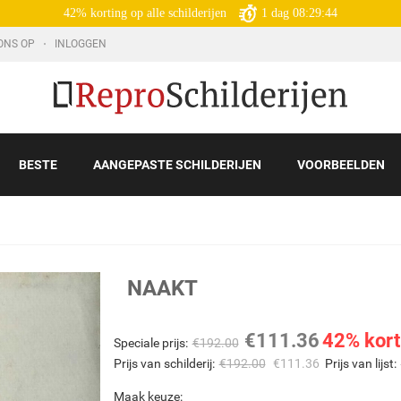
42% korting op alle schilderijen
1
dag
08:29:43
ONS OP
INLOGGEN
BESTE
AANGEPASTE SCHILDERIJEN
VOORBEELDEN
NAAKT
€
111.36
42% kort
Speciale prijs:
€
192.00
Prijs van schilderij:
€
192.00
€
111.36
Prijs van lijst:
Maak keuze: