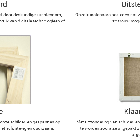
rd
Uitst
kt door deskundige kunstenaars,
Onze kunstenaars besteden nauwg
ruik van digitale technologieën of
zo trouw mogel
e
Klaa
n onze schilderijen gespannen op
Met uitzondering van schilderijen
hetisch, stevig en duurzaam.
te worden zodra ze uitgepakt z
afge