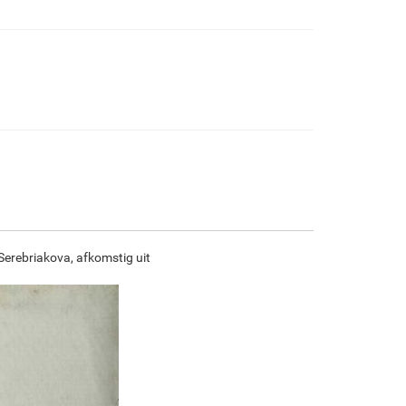
€
97.34
€
162.23
€
86.06
€
120.63
F7034-296
F6731-224
F6731-226
F4827-234
€
120.63
€
120.63
€
120.63
€
114.38
F8645-296
F4613-236
F5130-204
F6035-220
€
111.88
€
86.90
€
125.28
€
112.77
Serebriakova, afkomstig uit
F2833-204
€
103.16