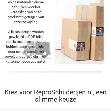
en de materialen die we
gebruiken voor het
verpakken van onze
producten getuigen van
onze toewijding.
Alle schilderijen worden
gewikkeld in POF-folie,
bedekt met beschermende
bubbelplastic, gescheiden
door schuimpanelen en
vervolgens zorgvuldig in een
kartonnen doos geplaatst.
Kies voor ReproSchilderijen.nl, een
slimme keuze