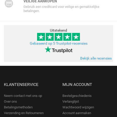
VEILIGE AANKOPEN
Gebruik een creditcard voor veilige en gemakkelijke
betalingen.
Uitstekend
Gebaseerd op 5 Trustpilot-recensies
Bekijk alle recensies
KLANTENSERVICE
MIJN ACCOUNT
Neem contact met ons op
Bestelgeschiedenis
Over ons
Verlanglijst
Betalingsmethoden
Wachtwoord wijzigen
Verzending en Retourneren
Account aanmaken