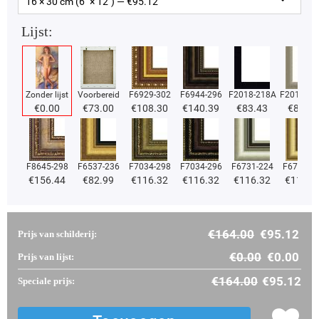
16 × 30 cm (6" × 12") — €
95.12
Lijst:
Zonder lijst
Voorbereid
F6929-302
F6944-296
F2018-218A
F2018-37
€
0.00
€
73.00
€
108.30
€
140.39
€
83.43
€
83.43
F8645-298
F6537-236
F7034-298
F7034-296
F6731-224
F6731-2
€
156.44
€
82.99
€
116.32
€
116.32
€
116.32
€
116.3
€
164.00
€
95.12
Prijs van schilderij:
€
0.00
€
0.00
Prijs van lijst:
€
164.00
€
95.12
Speciale prijs: