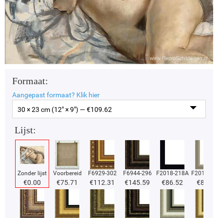
Formaat:
Aangepast formaat?
Klik hier
30 × 23 cm (12" × 9") — €
109.62
Lijst:
Zonder lijst
Voorbereid
F6929-302
F6944-296
F2018-218A
F2018-37
€
0.00
€
75.71
€
112.31
€
145.59
€
86.52
€
86.52