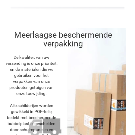
Meerlaagse beschermende
verpakking
De kwaliteit van uw
verzending is onze prioriteit,
en de materialen die we
gebruiken voor het
verpakken van onze
producten getuigen van
onze toewijding.
Alle schilderijen worden
gewikkeld in POF-folie,
bedekt met beschermende
bubbelplastic, gescheiden
door schuimpanelen en