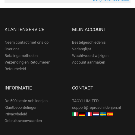
KLANTENSERVICE
MIJN ACCOUNT
Neem contact met ons op
Bestelgeschiedenis
Over ons
Verlanglijst
Betalingsmethoden
Wachtwoord wijzigen
Verzending en Retourneren
Account aanmaken
Retourbeleid
INFORMATIE
CONTACT
De 500 beste schilderijen
TAOYI LIMITED
Klantbeoordelingen
support@reproschilderijen.nl
Privacybeleid
Gebruiksvoorwaarden