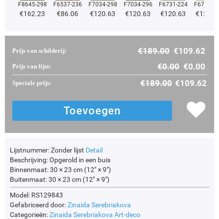
F8645-298
F6537-236
F7034-298
F7034-296
F6731-224
F6731-2
€
162.23
€
86.06
€
120.63
€
120.63
€
120.63
€
120.6
€
189.00
€
109.62
Prijs van schilderij:
€
0.00
€
0.00
Prijs van lijst:
€
189.00
€
109.62
Speciale prijs:
Lijstnummer:
Zonder lijst
Detail
Beschrijving:
Opgerold in een buis
Binnenmaat:
30 × 23 cm (12" × 9")
Buitenmaat:
30 × 23 cm (12" × 9")
Model: RS129843
Gefabriceerd door:
Zinaida Serebriakova
Categorieën:
Zinaida Serebriakova
Art-deco