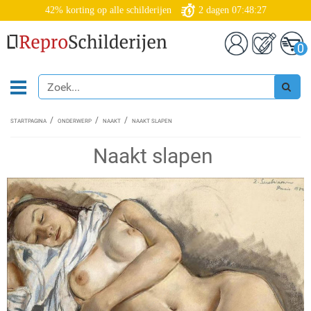
42% korting op alle schilderijen
2
dagen
07:48:26
0
STARTPAGINA
ONDERWERP
NAAKT
NAAKT SLAPEN
Naakt slapen