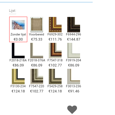
Lijst:
Zonder lijst
Voorbereid
F6929-302
F6944-296
€
0.00
€
75.33
€
111.76
€
144.87
F2018-218A
F2018-376A
F7547-318
F3919-204
€
86.09
€
86.09
€
102.77
€
86.09
F5130-234
F7547-220
F5429-258
F3013-236
€
124.18
€
102.77
€
124.18
€
91.46
F1823-204
F8645-298
F6537-236
F7034-298