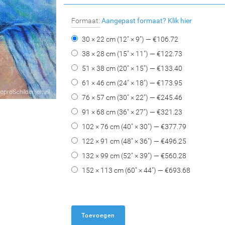
Formaat:
Aangepast formaat?
Klik hier
30 × 22 cm (12" × 9") — €
106.72
38 × 28 cm (15" × 11") — €
122.73
51 × 38 cm (20" × 15") — €
133.40
61 × 46 cm (24" × 18") — €
173.95
76 × 57 cm (30" × 22") — €
245.46
91 × 68 cm (36" × 27") — €
321.23
102 × 76 cm (40" × 30") — €
377.79
122 × 91 cm (48" × 36") — €
496.25
132 × 99 cm (52" × 39") — €
560.28
152 × 113 cm (60" × 44") — €
693.68