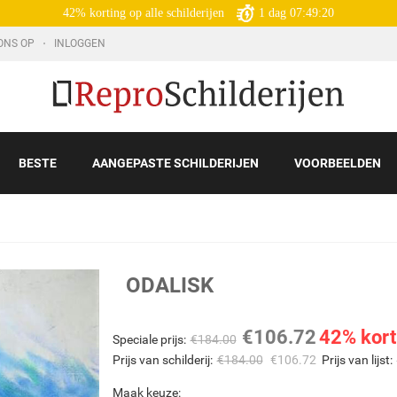
42% korting op alle schilderijen
1
dag
07:49:18
ONS OP
INLOGGEN
BESTE
AANGEPASTE SCHILDERIJEN
VOORBEELDEN
ODALISK
€
106.72
42% kort
Speciale prijs:
€
184.00
Prijs van schilderij:
€
184.00
€
106.72
Prijs van lijst:
Maak keuze: