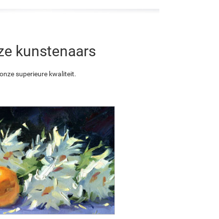
nze kunstenaars
nze superieure kwaliteit.