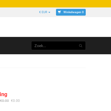
Winkelwagen 0
€ EUR
ing
€
0.00
€
0.00