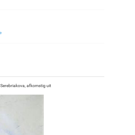
€
96.86
€
161.43
€
85.64
€
120.04
F7034-296
F6731-224
F6731-226
F4827-234
e
€
120.04
€
120.04
€
120.04
€
113.81
F8645-296
F4613-236
F5130-204
F6035-220
€
111.33
€
86.47
€
124.66
€
112.21
 Serebriakova, afkomstig uit
F2833-204
€
102.65