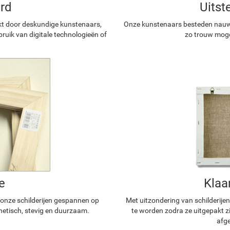
rd
Uitst
kt door deskundige kunstenaars,
Onze kunstenaars besteden nauwg
ruik van digitale technologieën of
zo trouw mogel
e
Klaa
n onze schilderijen gespannen op
Met uitzondering van schilderijen
hetisch, stevig en duurzaam.
te worden zodra ze uitgepakt z
afge