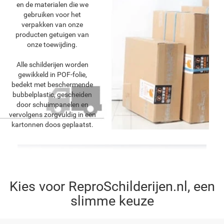
en de materialen die we
gebruiken voor het
verpakken van onze
producten getuigen van
onze toewijding.
Alle schilderijen worden
gewikkeld in POF-folie,
bedekt met beschermende
bubbelplastic, gescheiden
door schuimpanelen en
vervolgens zorgvuldig in een
kartonnen doos geplaatst.
Kies voor ReproSchilderijen.nl, een
slimme keuze