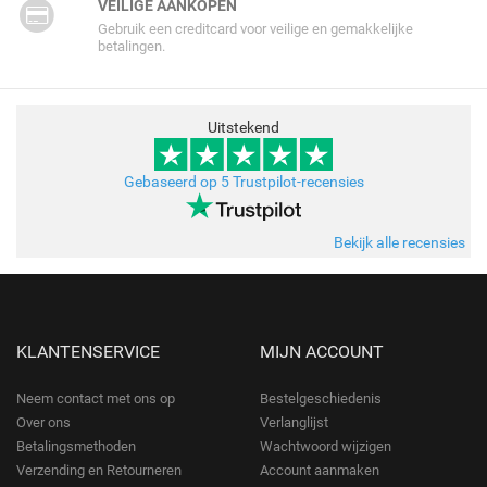
VEILIGE AANKOPEN
Gebruik een creditcard voor veilige en gemakkelijke
betalingen.
Uitstekend
Gebaseerd op 5 Trustpilot-recensies
Bekijk alle recensies
KLANTENSERVICE
MIJN ACCOUNT
Neem contact met ons op
Bestelgeschiedenis
Over ons
Verlanglijst
Betalingsmethoden
Wachtwoord wijzigen
Verzending en Retourneren
Account aanmaken