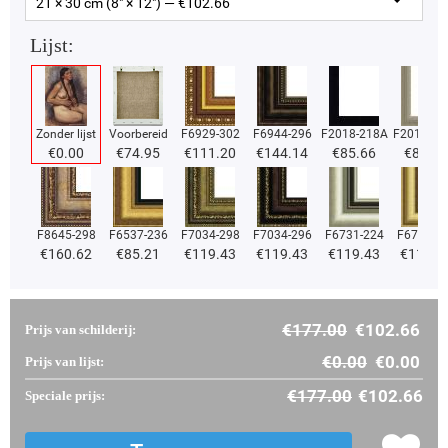
21 × 30 cm (8" × 12") — €
102.66
Lijst:
Zonder lijst
Voorbereid
F6929-302
F6944-296
F2018-218A
F2018-37
€
0.00
€
74.95
€
111.20
€
144.14
€
85.66
€
85.66
F8645-298
F6537-236
F7034-298
F7034-296
F6731-224
F6731-2
€
160.62
€
85.21
€
119.43
€
119.43
€
119.43
€
119.4
€
177.00
€
102.66
Prijs van schilderij:
€
0.00
€
0.00
Prijs van lijst:
€
177.00
€
102.66
Speciale prijs: