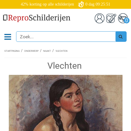
42% korting op alle schilderijen
0
dag
09:25:51
0
STARTPAGINA
ONDERWERP
NAAKT
VLECHTEN
Vlechten