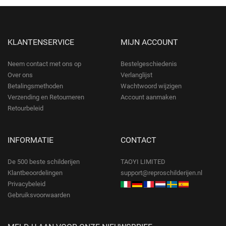
KLANTENSERVICE
MIJN ACCOUNT
Neem contact met ons op
Bestelgeschiedenis
Over ons
Verlanglijst
Betalingsmethoden
Wachtwoord wijzigen
Verzending en Retourneren
Account aanmaken
Retourbeleid
INFORMATIE
CONTACT
De 500 beste schilderijen
TAOYI LIMITED
Klantbeoordelingen
support@reproschilderijen.nl
Privacybeleid
Gebruiksvoorwaarden