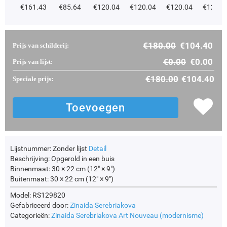
€
161.43
€
85.64
€
120.04
€
120.04
€
120.04
€
120.0
€
180.00
€
104.40
Prijs van schilderij:
€
0.00
€
0.00
Prijs van lijst:
€
180.00
€
104.40
Speciale prijs:
Lijstnummer:
Zonder lijst
Detail
Beschrijving:
Opgerold in een buis
Binnenmaat:
30 × 22 cm (12" × 9")
Buitenmaat:
30 × 22 cm (12" × 9")
Model: RS129820
Gefabriceerd door:
Zinaida Serebriakova
Categorieën:
Zinaida Serebriakova
Art Nouveau (modernisme)