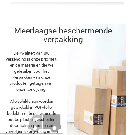
Meerlaagse beschermende
verpakking
De kwaliteit van uw
verzending is onze prioriteit,
en de materialen die we
gebruiken voor het
verpakken van onze
producten getuigen van
onze toewijding.
Alle schilderijen worden
gewikkeld in POF-folie,
bedekt met beschermende
bubbelplastic, gescheiden
door schuimpanelen en
vervolgens zorgvuldig in een