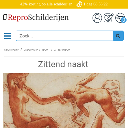
42% korting op alle schilderijen
1
dag
08:53:21
0
STARTPAGINA
ONDERWERP
NAAKT
ZITTEND NAAKT
Zittend naakt