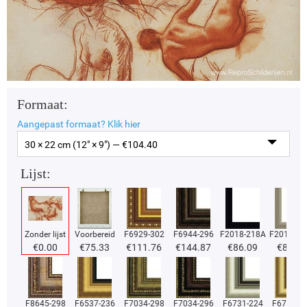
Formaat:
Aangepast formaat?
Klik hier
30 × 22 cm (12" × 9") — €
104.40
Lijst:
Zonder lijst
Voorbereid
F6929-302
F6944-296
F2018-218A
F2018-37
€
0.00
€
75.33
€
111.76
€
144.87
€
86.09
€
86.09
F8645-298
F6537-236
F7034-298
F7034-296
F6731-224
F6731-2