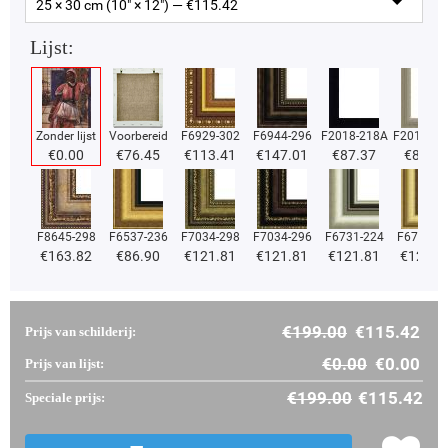
25 × 30 cm (10" × 12") — €
115.42
Lijst:
Zonder lijst
Voorbereid
F6929-302
F6944-296
F2018-218A
F2018-37
€
0.00
€
76.45
€
113.41
€
147.01
€
87.37
€
87.37
F8645-298
F6537-236
F7034-298
F7034-296
F6731-224
F6731-2
€
163.82
€
86.90
€
121.81
€
121.81
€
121.81
€
121.8
€
199.00
€
115.42
Prijs van schilderij:
€
0.00
€
0.00
Prijs van lijst:
€
199.00
€
115.42
Speciale prijs: