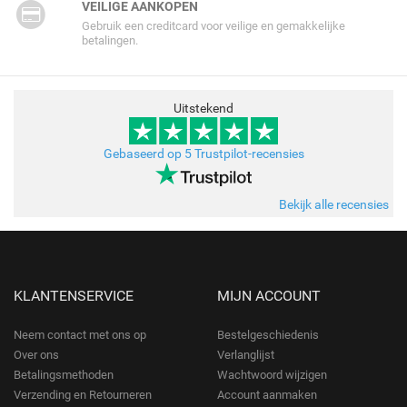
VEILIGE AANKOPEN
Gebruik een creditcard voor veilige en gemakkelijke
betalingen.
Uitstekend
Gebaseerd op 5 Trustpilot-recensies
Bekijk alle recensies
KLANTENSERVICE
MIJN ACCOUNT
Neem contact met ons op
Bestelgeschiedenis
Over ons
Verlanglijst
Betalingsmethoden
Wachtwoord wijzigen
Verzending en Retourneren
Account aanmaken