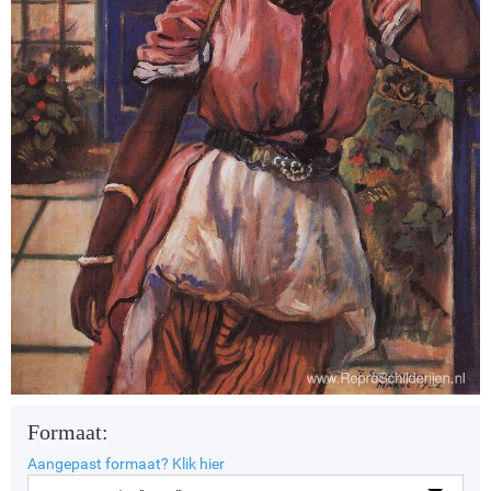
Formaat:
Aangepast formaat?
Klik hier