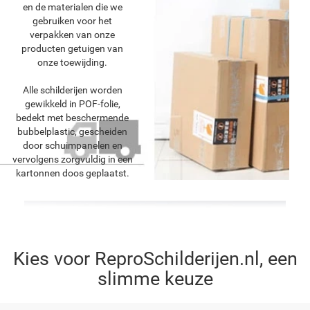
en de materialen die we
gebruiken voor het
verpakken van onze
producten getuigen van
onze toewijding.
Alle schilderijen worden
gewikkeld in POF-folie,
bedekt met beschermende
bubbelplastic, gescheiden
door schuimpanelen en
vervolgens zorgvuldig in een
kartonnen doos geplaatst.
Kies voor ReproSchilderijen.nl, een
slimme keuze