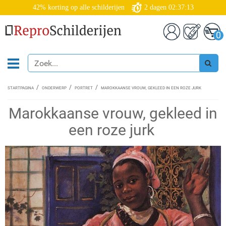
42% korting op alle schilderijen
2
dagen
02:37:12
0
STARTPAGINA
ONDERWERP
PORTRET
MAROKKAANSE VROUW, GEKLEED IN EEN ROZE JURK
Marokkaanse vrouw, gekleed in
een roze jurk