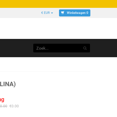
Winkelwagen 0
€ EUR
LINA)
ng
0.00
€
0.00