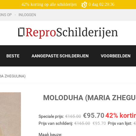
42% korting op alle schilderijen
0
dag
02:29:34
ONS OP
INLOGGEN
BESTE
AANGEPASTE SCHILDERIJEN
VOORBEELDEN
IA ZHEGULINA)
MOLODUHA (MARIA ZHEGU
€
95.70
42% korti
Speciale prijs:
€
165.00
Prijs van schilderij:
€
165.00
€
95.70
Prijs van lijst:
€
Maak keuze: