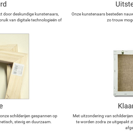
rd
Uitst
kt door deskundige kunstenaars,
Onze kunstenaars besteden nauwg
ruik van digitale technologieën of
zo trouw mogel
e
Klaa
n onze schilderijen gespannen op
Met uitzondering van schilderijen
hetisch, stevig en duurzaam.
te worden zodra ze uitgepakt z
afge