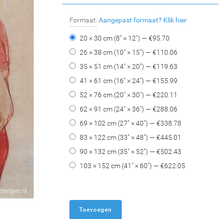
Formaat:
Aangepast formaat?
Klik hier
20 × 30 cm (8" × 12") — €
95.70
26 × 38 cm (10" × 15") — €
110.06
35 × 51 cm (14" × 20") — €
119.63
41 × 61 cm (16" × 24") — €
155.99
52 × 76 cm (20" × 30") — €
220.11
62 × 91 cm (24" × 36") — €
288.06
69 × 102 cm (27" × 40") — €
338.78
83 × 122 cm (33" × 48") — €
445.01
90 × 132 cm (35" × 52") — €
502.43
103 × 152 cm (41" × 60") — €
622.05