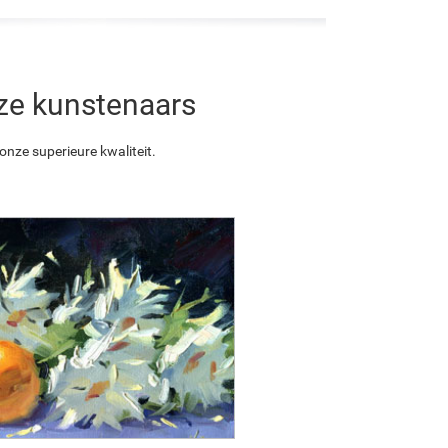
nze kunstenaars
nze superieure kwaliteit.