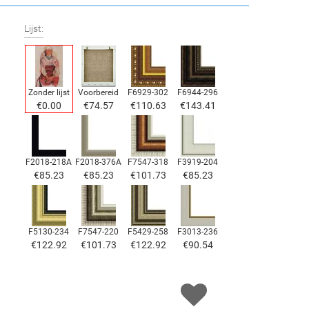
Lijst:
Zonder lijst
Voorbereid
F6929-302
F6944-296
€
0.00
€
74.57
€
110.63
€
143.41
F2018-218A
F2018-376A
F7547-318
F3919-204
€
85.23
€
85.23
€
101.73
€
85.23
F5130-234
F7547-220
F5429-258
F3013-236
€
122.92
€
101.73
€
122.92
€
90.54
F1823-204
F8645-298
F6537-236
F7034-298