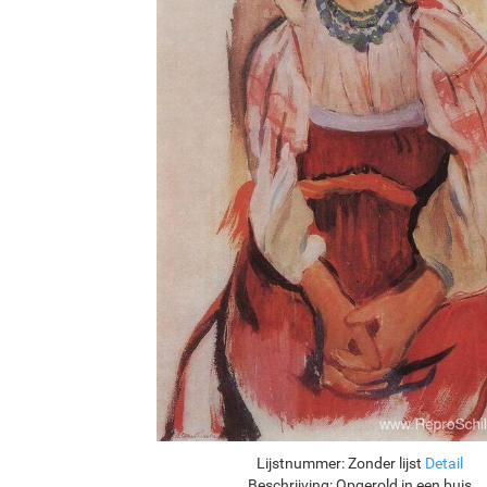
Lijstnummer:
Zonder lijst
Detail
Beschrijving:
Opgerold in een buis