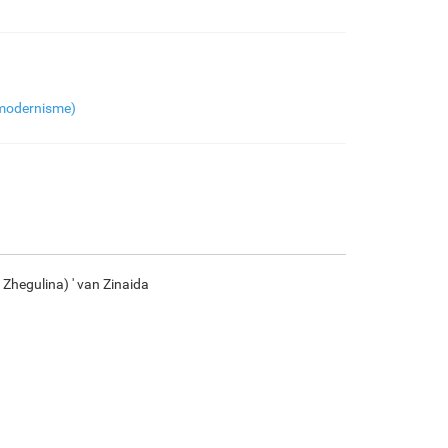
€
95.88
€
159.80
€
84.77
€
118.82
F7034-296
F6731-224
F6731-226
F4827-234
modernisme)
€
118.82
€
118.82
€
118.82
€
112.66
F8645-296
F4613-236
F5130-204
F6035-220
€
110.21
€
85.59
€
123.40
€
111.08
Zhegulina) ' van Zinaida
F2833-204
€
101.61