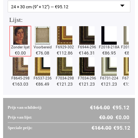
24 × 30 cm (9" × 12") — €
95.12
Lijst:
Zonder lijst
Voorbereid
F6929-302
F6944-296
F2018-218A
F2018-37
€
0.00
€
76.08
€
112.86
€
146.31
€
86.95
€
86.95
F8645-298
F6537-236
F7034-298
F7034-296
F6731-224
F6731-2
€
163.03
€
86.49
€
121.23
€
121.23
€
121.23
€
121.2
€
164.00
€
95.12
Prijs van schilderij:
€
0.00
€
0.00
Prijs van lijst:
€
164.00
€
95.12
Speciale prijs: