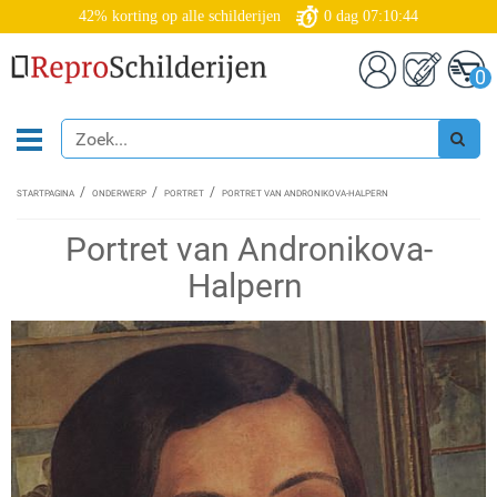
42% korting op alle schilderijen
0
dag
07:10:43
0
STARTPAGINA
ONDERWERP
PORTRET
PORTRET VAN ANDRONIKOVA-HALPERN
Portret van Andronikova-
Halpern