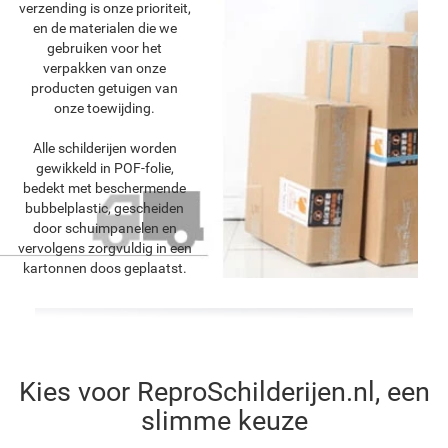
verzending is onze prioriteit,
en de materialen die we
gebruiken voor het
verpakken van onze
producten getuigen van
onze toewijding.
Alle schilderijen worden
gewikkeld in POF-folie,
bedekt met beschermende
bubbelplastic, gescheiden
door schuimpanelen en
vervolgens zorgvuldig in een
kartonnen doos geplaatst.
Kies voor ReproSchilderijen.nl, een
slimme keuze