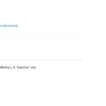
€
96.37
€
160.62
€
85.21
€
119.43
F7034-296
F6731-224
F6731-226
F4827-234
modernisme)
€
119.43
€
119.43
€
119.43
€
113.24
F8645-296
F4613-236
F5130-204
F6035-220
€
110.77
€
86.03
€
124.03
€
111.65
llerina L.A. Ivanova ' van
F2833-204
€
102.14