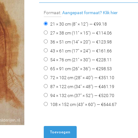
Formaat:
Aangepast formaat?
Klik hier
21 × 30 cm (8" × 12") — €
99.18
27 × 38 cm (11" × 15") — €
114.06
36 × 51 cm (14" × 20") — €
123.98
43 × 61 cm (17" × 24") — €
161.66
54 × 76 cm (21" × 30") — €
228.11
65 × 91 cm (26" × 36") — €
298.53
72 × 102 cm (28" × 40") — €
351.10
87 × 122 cm (34" × 48") — €
461.19
94 × 132 cm (37" × 52") — €
520.70
108 × 152 cm (43" × 60") — €
644.67