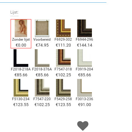
Lijst:
Zonder lijst
Voorbereid
F6929-302
F6944-296
€
0.00
€
74.95
€
111.20
€
144.14
F2018-218A
F2018-376A
F7547-318
F3919-204
€
85.66
€
85.66
€
102.25
€
85.66
F5130-234
F7547-220
F5429-258
F3013-236
€
123.55
€
102.25
€
123.55
€
91.00
F1823-204
F8645-298
F6537-236
F7034-298