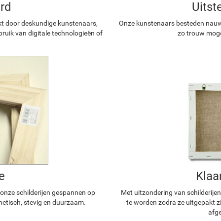
rd
Uitst
kt door deskundige kunstenaars,
Onze kunstenaars besteden nauwg
ruik van digitale technologieën of
zo trouw mogel
e
Klaa
n onze schilderijen gespannen op
Met uitzondering van schilderijen
hetisch, stevig en duurzaam.
te worden zodra ze uitgepakt z
afge