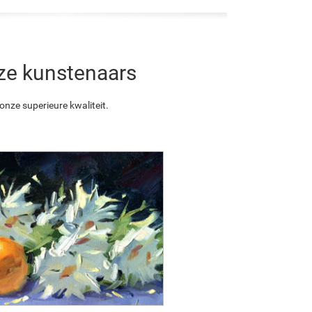
nze kunstenaars
nze superieure kwaliteit.