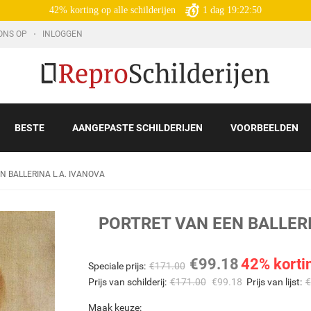
42% korting op alle schilderijen
1
dag
19:22:48
ONS OP
INLOGGEN
BESTE
AANGEPASTE SCHILDERIJEN
VOORBEELDEN
N BALLERINA L.A. IVANOVA
PORTRET VAN EEN BALLERI
€
99.18
42% korti
Speciale prijs:
€
171.00
Prijs van schilderij:
€
171.00
€
99.18
Prijs van lijst:
€
Maak keuze: