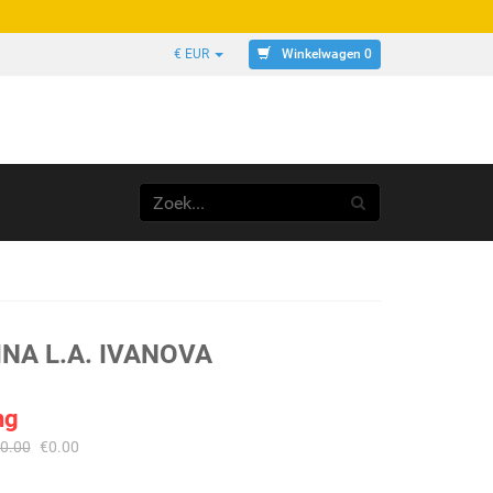
Winkelwagen 0
€ EUR
NA L.A. IVANOVA
ng
0.00
€
0.00