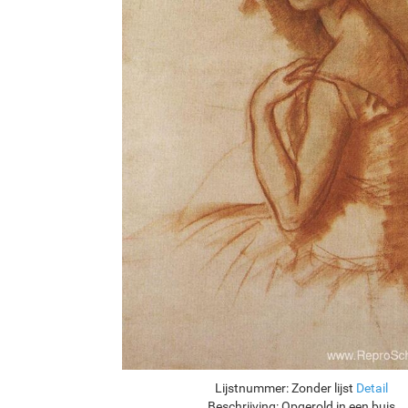
Lijstnummer:
Zonder lijst
Detail
Beschrijving:
Opgerold in een buis