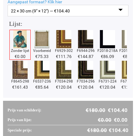
Aangepast formaat?
Klik hier
22 × 30 cm (9" × 12") — €
104.40
Lijst:
Zonder lijst
Voorbereid
F6929-302
F6944-296
F2018-218A
F2018-37
€
0.00
€
75.33
€
111.76
€
144.87
€
86.09
€
86.09
F8645-298
F6537-236
F7034-298
F7034-296
F6731-224
F6731-2
€
161.43
€
85.64
€
120.04
€
120.04
€
120.04
€
120.0
€
180.00
€
104.40
Prijs van schilderij:
€
0.00
€
0.00
Prijs van lijst:
€
180.00
€
104.40
Speciale prijs: