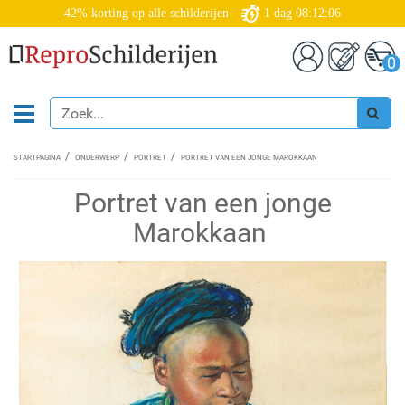
42% korting op alle schilderijen
1
dag
08:12:06
0
STARTPAGINA
ONDERWERP
PORTRET
PORTRET VAN EEN JONGE MAROKKAAN
Portret van een jonge
Marokkaan