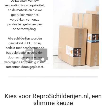
De kwaliteit van uw
verzending is onze prioriteit,
en de materialen die we
gebruiken voor het
verpakken van onze
producten getuigen van
onze toewijding.
Alle schilderijen worden
gewikkeld in POF-folie,
bedekt met beschermende
bubbelplastic, gescheiden
door schuimpanelen en
vervolgens zorgvuldig in een
kartonnen doos geplaatst.
Kies voor ReproSchilderijen.nl, een
slimme keuze