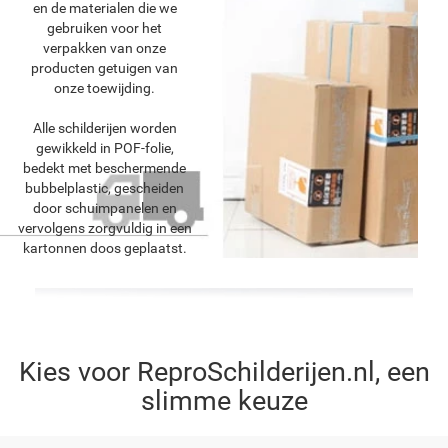
en de materialen die we
gebruiken voor het
verpakken van onze
producten getuigen van
onze toewijding.
Alle schilderijen worden
gewikkeld in POF-folie,
bedekt met beschermende
bubbelplastic, gescheiden
door schuimpanelen en
vervolgens zorgvuldig in een
kartonnen doos geplaatst.
Kies voor ReproSchilderijen.nl, een
slimme keuze