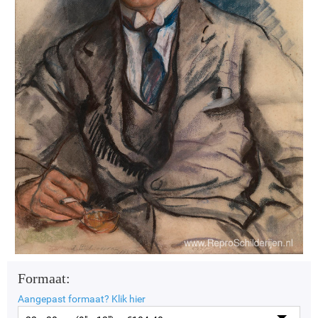
Formaat:
Aangepast formaat?
Klik hier