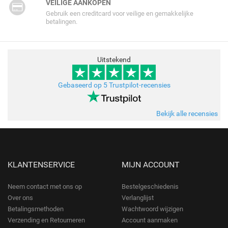
VEILIGE AANKOPEN
Gebruik een creditcard voor veilige en gemakkelijke
betalingen.
Uitstekend
Gebaseerd op 5 Trustpilot-recensies
Bekijk alle recensies
KLANTENSERVICE
MIJN ACCOUNT
Neem contact met ons op
Bestelgeschiedenis
Over ons
Verlanglijst
Betalingsmethoden
Wachtwoord wijzigen
Verzending en Retourneren
Account aanmaken