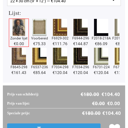
22 × 30 cm (9" × 12") — €
104.40
Lijst:
Zonder lijst
Voorbereid
F6929-302
F6944-296
F2018-218A
F2018-37
€
0.00
€
75.33
€
111.76
€
144.87
€
86.09
€
86.09
F8645-298
F6537-236
F7034-298
F7034-296
F6731-224
F6731-2
€
161.43
€
85.64
€
120.04
€
120.04
€
120.04
€
120.0
€
180.00
€
104.40
Prijs van schilderij:
€
0.00
€
0.00
Prijs van lijst:
€
180.00
€
104.40
Speciale prijs: