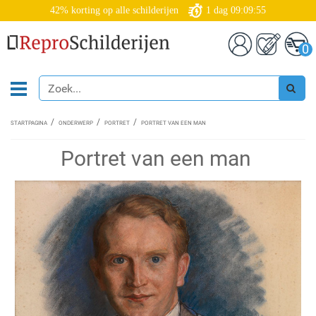
42% korting op alle schilderijen
1
dag
09:09:55
0
STARTPAGINA
ONDERWERP
PORTRET
PORTRET VAN EEN MAN
Portret van een man