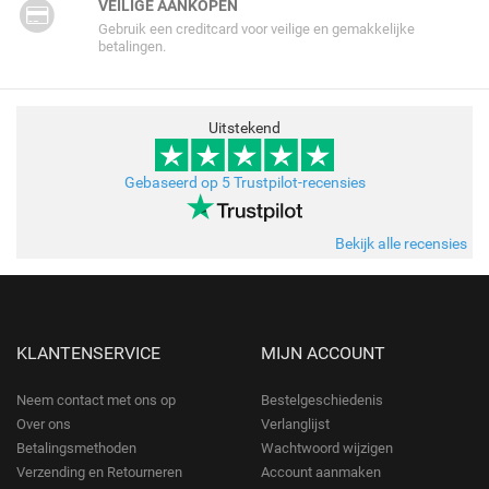
VEILIGE AANKOPEN
Gebruik een creditcard voor veilige en gemakkelijke
betalingen.
Uitstekend
Gebaseerd op 5 Trustpilot-recensies
Bekijk alle recensies
KLANTENSERVICE
MIJN ACCOUNT
Neem contact met ons op
Bestelgeschiedenis
Over ons
Verlanglijst
Betalingsmethoden
Wachtwoord wijzigen
Verzending en Retourneren
Account aanmaken