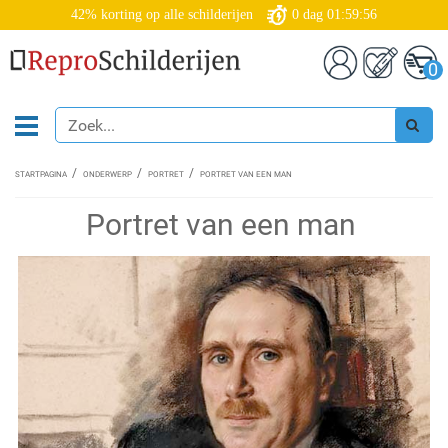
42% korting op alle schilderijen
0
dag
01:59:55
0
STARTPAGINA
ONDERWERP
PORTRET
PORTRET VAN EEN MAN
Portret van een man