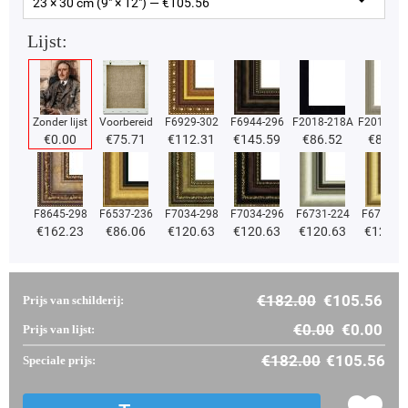
23 × 30 cm (9" × 12") — €
105.56
Lijst:
Zonder lijst
Voorbereid
F6929-302
F6944-296
F2018-218A
F2018-37
€
0.00
€
75.71
€
112.31
€
145.59
€
86.52
€
86.52
F8645-298
F6537-236
F7034-298
F7034-296
F6731-224
F6731-2
€
162.23
€
86.06
€
120.63
€
120.63
€
120.63
€
120.6
€
182.00
€
105.56
Prijs van schilderij:
€
0.00
€
0.00
Prijs van lijst:
€
182.00
€
105.56
Speciale prijs: