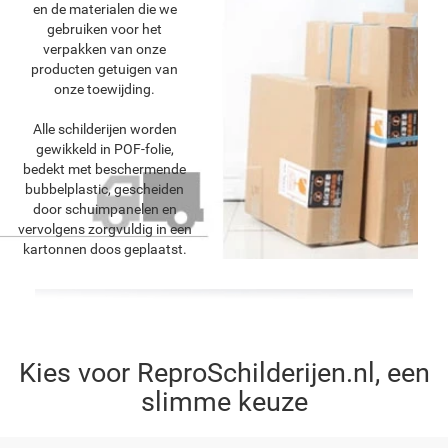
en de materialen die we
gebruiken voor het
verpakken van onze
producten getuigen van
onze toewijding.
Alle schilderijen worden
gewikkeld in POF-folie,
bedekt met beschermende
bubbelplastic, gescheiden
door schuimpanelen en
vervolgens zorgvuldig in een
kartonnen doos geplaatst.
Kies voor ReproSchilderijen.nl, een
slimme keuze