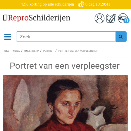
42% korting op alle schilderijen
0
dag
10:20:40
0
STARTPAGINA
ONDERWERP
PORTRET
PORTRET VAN EEN VERPLEEGSTER
Portret van een verpleegster