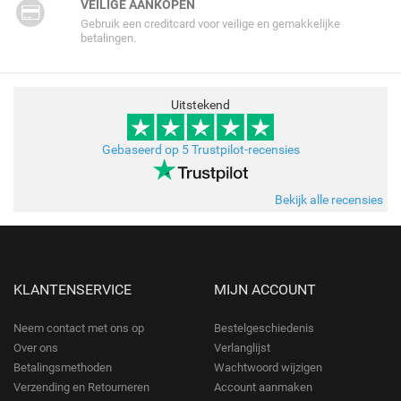
VEILIGE AANKOPEN
Gebruik een creditcard voor veilige en gemakkelijke
betalingen.
Uitstekend
Gebaseerd op 5 Trustpilot-recensies
Bekijk alle recensies
KLANTENSERVICE
MIJN ACCOUNT
Neem contact met ons op
Bestelgeschiedenis
Over ons
Verlanglijst
Betalingsmethoden
Wachtwoord wijzigen
Verzending en Retourneren
Account aanmaken