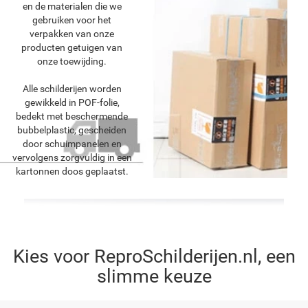
en de materialen die we
gebruiken voor het
verpakken van onze
producten getuigen van
onze toewijding.
Alle schilderijen worden
gewikkeld in POF-folie,
bedekt met beschermende
bubbelplastic, gescheiden
door schuimpanelen en
vervolgens zorgvuldig in een
kartonnen doos geplaatst.
Kies voor ReproSchilderijen.nl, een
slimme keuze