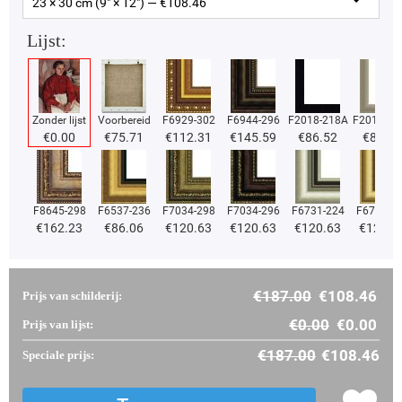
23 × 30 cm (9" × 12") — €
108.46
Lijst:
Zonder lijst
Voorbereid
F6929-302
F6944-296
F2018-218A
F2018-37
€
0.00
€
75.71
€
112.31
€
145.59
€
86.52
€
86.52
F8645-298
F6537-236
F7034-298
F7034-296
F6731-224
F6731-2
€
162.23
€
86.06
€
120.63
€
120.63
€
120.63
€
120.6
€
187.00
€
108.46
Prijs van schilderij:
€
0.00
€
0.00
Prijs van lijst:
€
187.00
€
108.46
Speciale prijs: