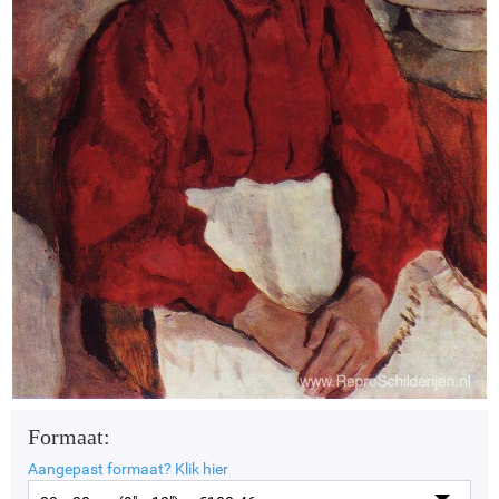
Formaat:
Aangepast formaat?
Klik hier