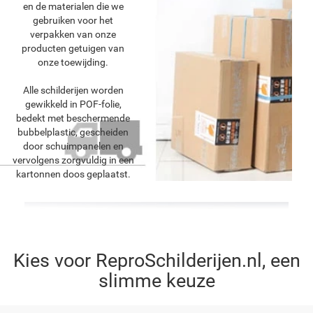
en de materialen die we
gebruiken voor het
verpakken van onze
producten getuigen van
onze toewijding.
Alle schilderijen worden
gewikkeld in POF-folie,
bedekt met beschermende
bubbelplastic, gescheiden
door schuimpanelen en
vervolgens zorgvuldig in een
kartonnen doos geplaatst.
Kies voor ReproSchilderijen.nl, een
slimme keuze