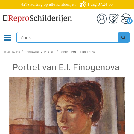
42% korting op alle schilderijen
1
dag
07:24:52
0
STARTPAGINA
ONDERWERP
PORTRET
PORTRET VAN E.I. FINOGENOVA
Portret van E.I. Finogenova