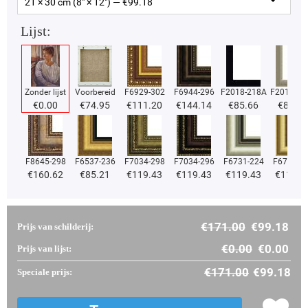
21 × 30 cm (8" × 12") — €
99.18
Lijst:
Zonder lijst
Voorbereid
F6929-302
F6944-296
F2018-218A
F2018-37
€
0.00
€
74.95
€
111.20
€
144.14
€
85.66
€
85.66
F8645-298
F6537-236
F7034-298
F7034-296
F6731-224
F6731-2
€
160.62
€
85.21
€
119.43
€
119.43
€
119.43
€
119.4
€
171.00
€
99.18
Prijs van schilderij:
€
0.00
€
0.00
Prijs van lijst:
€
171.00
€
99.18
Speciale prijs: