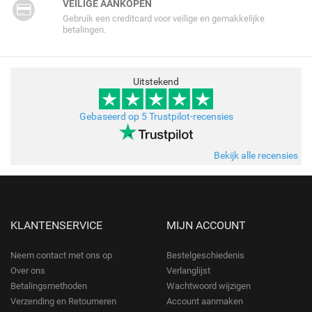
VEILIGE AANKOPEN
Gebruik een creditcard voor veilige en gemakkelijke
betalingen.
Uitstekend
Gebaseerd op 5 Trustpilot-recensies
Bekijk alle recensies
KLANTENSERVICE
MIJN ACCOUNT
Neem contact met ons op
Bestelgeschiedenis
Over ons
Verlanglijst
Betalingsmethoden
Wachtwoord wijzigen
Verzending en Retourneren
Account aanmaken