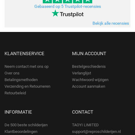
Gebaseerd op 5 Trustpilot-recensies
Bekijk alle recensies
KLANTENSERVICE
MIJN ACCOUNT
Neem contact met ons op
Bestelgeschiedenis
Over ons
Verlanglijst
Betalingsmethoden
Wachtwoord wijzigen
Verzending en Retourneren
Account aanmaken
Retourbeleid
INFORMATIE
CONTACT
De 500 beste schilderijen
TAOYI LIMITED
Klantbeoordelingen
support@reproschilderijen.nl