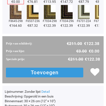
€
0.00
€
76.81
€
113.95
€
147.72
€
87.79
€
87.79
F8645-298
F6537-236
F7034-298
F7034-296
F6731-224
F6731-2
€
164.60
€
87.32
€
122.39
€
122.39
€
122.39
€
122.3
€
211.00
€
122.38
Prijs van schilderij:
€
0.00
€
0.00
Prijs van lijst:
€
211.00
€
122.38
Speciale prijs:
Lijstnummer:
Zonder lijst
Detail
Beschrijving:
Opgerold in een buis
Binnenmaat:
30 × 26 cm (12" × 10")
Buitenmaat:
30 × 26 cm (12" × 10")