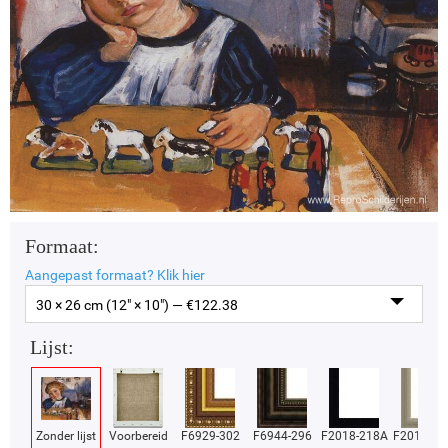
Formaat:
Aangepast formaat?
Klik hier
30 × 26 cm (12" × 10") — €
122.38
Lijst:
Zonder lijst
Voorbereid
F6929-302
F6944-296
F2018-218A
F2018-37