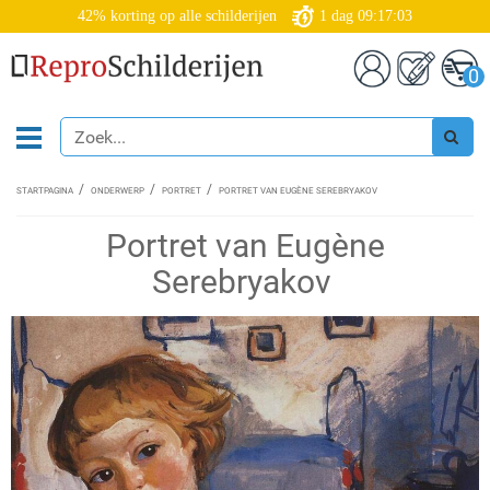
42% korting op alle schilderijen
1
dag
09:17:02
0
STARTPAGINA
ONDERWERP
PORTRET
PORTRET VAN EUGÈNE SEREBRYAKOV
Portret van Eugène
Serebryakov