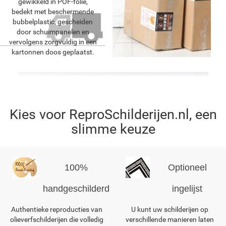
gewikkeld in POF-folie,
bedekt met beschermende
bubbelplastic, gescheiden
door schuimpanelen en
vervolgens zorgvuldig in een
kartonnen doos geplaatst.
Kies voor ReproSchilderijen.nl, een
slimme keuze
100%
Optioneel
handgeschilderd
ingelijst
Authentieke reproducties van
U kunt uw schilderijen op
olieverfschilderijen die volledig
verschillende manieren laten