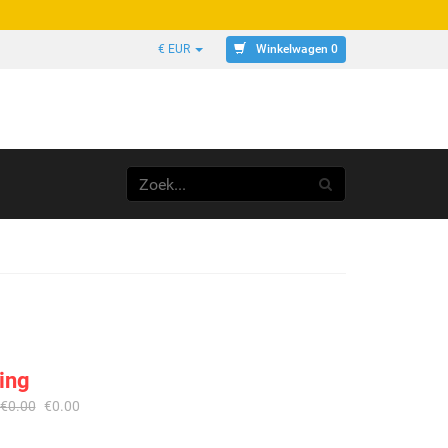
Winkelwagen 0
€ EUR
ing
€
0.00
€
0.00