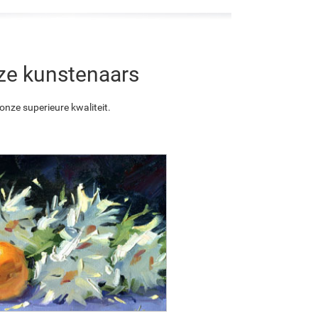
nze kunstenaars
nze superieure kwaliteit.