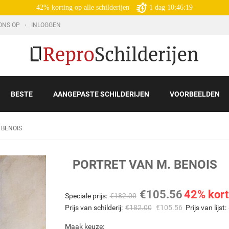
42% korting op alle schilderijen
1
dag
10:46:18
ONS OP
INLOGGEN
BESTE
AANGEPASTE SCHILDERIJEN
VOORBEELDEN
 BENOIS
PORTRET VAN M. BENOIS
€
105.56
42% kort
Speciale prijs:
€
182.00
Prijs van schilderij:
€
182.00
€
105.56
Prijs van lijst:
Maak keuze: