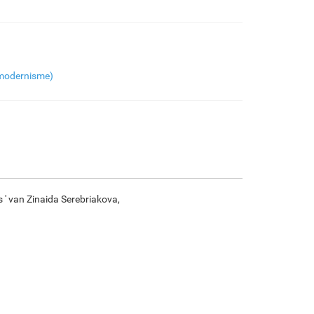
€
97.34
€
162.23
€
86.06
€
120.63
F7034-296
F6731-224
F6731-226
F4827-234
modernisme)
€
120.63
€
120.63
€
120.63
€
114.38
F8645-296
F4613-236
F5130-204
F6035-220
€
111.88
€
86.90
€
125.28
€
112.77
 ' van Zinaida Serebriakova,
F2833-204
€
103.16