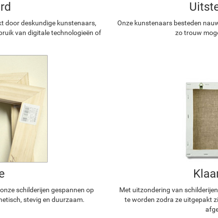
rd
Uitst
kt door deskundige kunstenaars,
Onze kunstenaars besteden nauwg
ruik van digitale technologieën of
zo trouw mogel
e
Klaa
n onze schilderijen gespannen op
Met uitzondering van schilderijen
hetisch, stevig en duurzaam.
te worden zodra ze uitgepakt z
afge