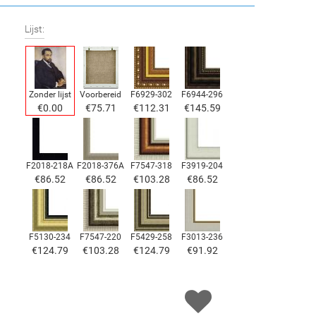
Lijst:
Zonder lijst
Voorbereid
F6929-302
F6944-296
€
0.00
€
75.71
€
112.31
€
145.59
F2018-218A
F2018-376A
F7547-318
F3919-204
€
86.52
€
86.52
€
103.28
€
86.52
F5130-234
F7547-220
F5429-258
F3013-236
€
124.79
€
103.28
€
124.79
€
91.92
F1823-204
F8645-298
F6537-236
F7034-298