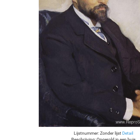
Lijstnummer:
Zonder lijst
Detail
Beschrijving:
Opgerold in een buis