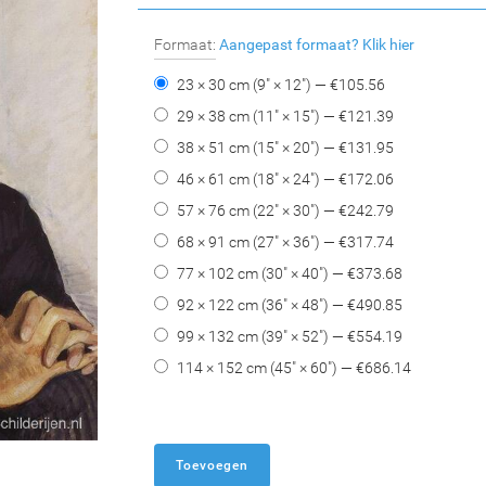
Formaat:
Aangepast formaat?
Klik hier
23 × 30 cm (9" × 12") — €
105.56
29 × 38 cm (11" × 15") — €
121.39
38 × 51 cm (15" × 20") — €
131.95
46 × 61 cm (18" × 24") — €
172.06
57 × 76 cm (22" × 30") — €
242.79
68 × 91 cm (27" × 36") — €
317.74
77 × 102 cm (30" × 40") — €
373.68
92 × 122 cm (36" × 48") — €
490.85
99 × 132 cm (39" × 52") — €
554.19
114 × 152 cm (45" × 60") — €
686.14