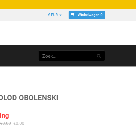
Winkelwagen 0
€ EUR
VOLOD OBOLENSKI
ing
€
0.00
€
0.00