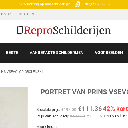
42% korting op alle schilderijen
2
dagen
02:33:14
ONS OP
INLOGGEN
BESTE
AANGEPASTE SCHILDERIJEN
VOORBEELDEN
RINS VSEVOLOD OBOLENSKI
PORTRET VAN PRINS VSE
€
111.36
42% kort
Speciale prijs:
€
192.00
Prijs van schilderij:
€
192.00
€
111.36
Prijs van lijst:
Maak keuze: