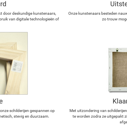
rd
Uitst
kt door deskundige kunstenaars,
Onze kunstenaars besteden nauwg
ruik van digitale technologieën of
zo trouw mogel
e
Klaa
n onze schilderijen gespannen op
Met uitzondering van schilderijen
hetisch, stevig en duurzaam.
te worden zodra ze uitgepakt z
afge