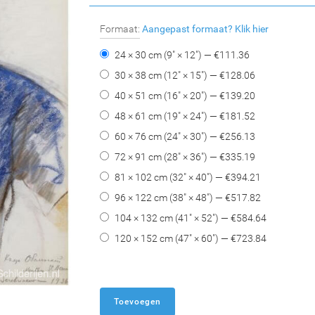
Formaat:
Aangepast formaat?
Klik hier
24 × 30 cm (9" × 12") — €
111.36
30 × 38 cm (12" × 15") — €
128.06
40 × 51 cm (16" × 20") — €
139.20
48 × 61 cm (19" × 24") — €
181.52
60 × 76 cm (24" × 30") — €
256.13
72 × 91 cm (28" × 36") — €
335.19
81 × 102 cm (32" × 40") — €
394.21
96 × 122 cm (38" × 48") — €
517.82
104 × 132 cm (41" × 52") — €
584.64
120 × 152 cm (47" × 60") — €
723.84