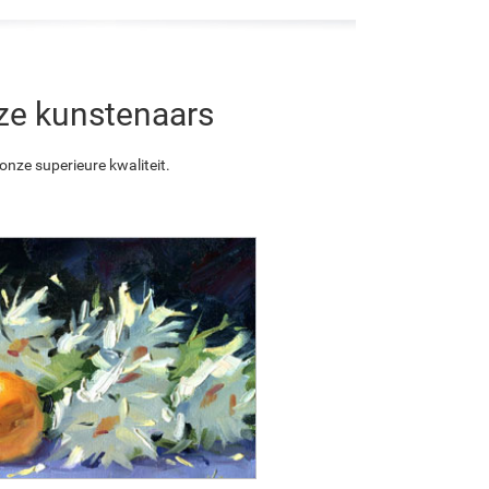
nze kunstenaars
nze superieure kwaliteit.