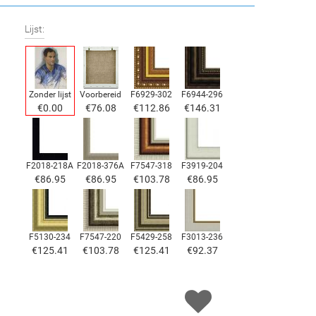
Lijst:
Zonder lijst
Voorbereid
F6929-302
F6944-296
€
0.00
€
76.08
€
112.86
€
146.31
F2018-218A
F2018-376A
F7547-318
F3919-204
€
86.95
€
86.95
€
103.78
€
86.95
F5130-234
F7547-220
F5429-258
F3013-236
€
125.41
€
103.78
€
125.41
€
92.37
F1823-204
F8645-298
F6537-236
F7034-298