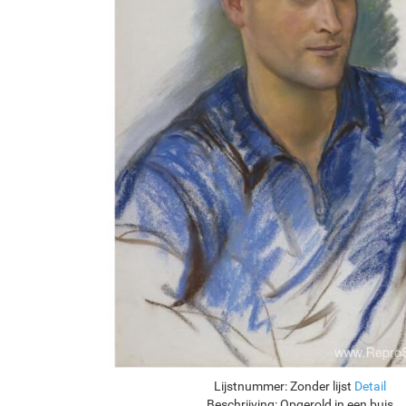
Lijstnummer:
Zonder lijst
Detail
Beschrijving:
Opgerold in een buis