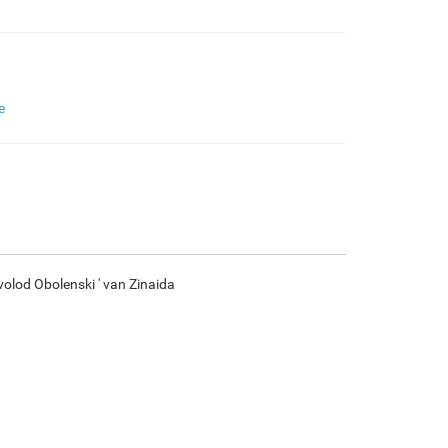
€
97.82
€
163.03
€
86.49
€
121.23
F7034-296
F6731-224
F6731-226
F4827-234
e
€
121.23
€
121.23
€
121.23
€
114.94
F8645-296
F4613-236
F5130-204
F6035-220
€
112.43
€
87.32
€
125.90
€
113.33
volod Obolenski ' van Zinaida
F2833-204
€
103.67