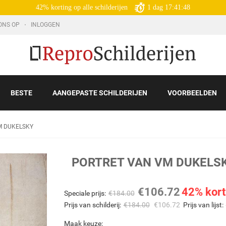
42% korting op alle schilderijen
1
dag
17:41:46
ONS OP
INLOGGEN
BESTE
AANGEPASTE SCHILDERIJEN
VOORBEELDEN
M DUKELSKY
PORTRET VAN VM DUKELS
€
106.72
42% kort
Speciale prijs:
€
184.00
Prijs van schilderij:
€
184.00
€
106.72
Prijs van lijst:
Maak keuze: