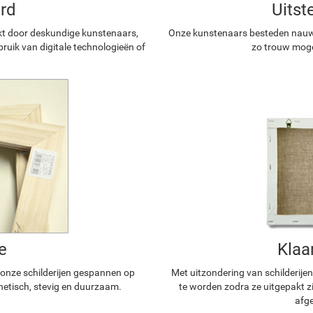
rd
Uitst
kt door deskundige kunstenaars,
Onze kunstenaars besteden nauwg
ruik van digitale technologieën of
zo trouw mogel
e
Klaa
n onze schilderijen gespannen op
Met uitzondering van schilderijen
hetisch, stevig en duurzaam.
te worden zodra ze uitgepakt z
afge