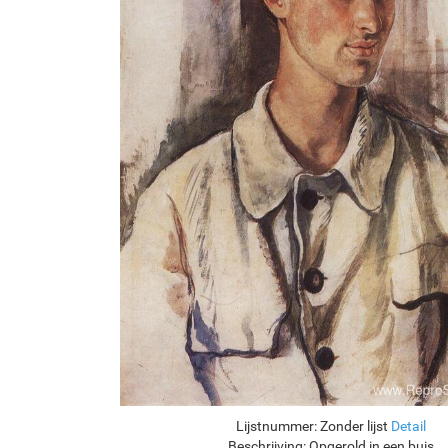
Lijstnummer:
Zonder lijst
Detail
Beschrijving:
Opgerold in een buis