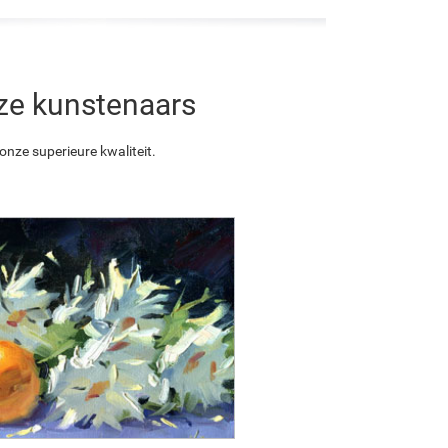
nze kunstenaars
nze superieure kwaliteit.