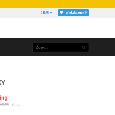
Winkelwagen 0
€ EUR
KY
ing
€
0.00
€
0.00