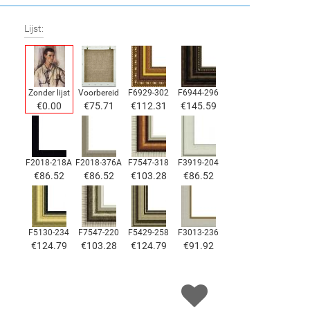
Lijst:
Zonder lijst
Voorbereid
F6929-302
F6944-296
€
0.00
€
75.71
€
112.31
€
145.59
F2018-218A
F2018-376A
F7547-318
F3919-204
€
86.52
€
86.52
€
103.28
€
86.52
F5130-234
F7547-220
F5429-258
F3013-236
€
124.79
€
103.28
€
124.79
€
91.92
F1823-204
F8645-298
F6537-236
F7034-298