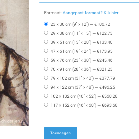
Formaat:
Aangepast formaat?
Klik hier
23 × 30 cm (9" × 12") — €
106.72
29 × 38 cm (11" × 15") — €
122.73
39 × 51 cm (15" × 20") — €
133.40
47 × 61 cm (19" × 24") — €
173.95
59 × 76 cm (23" × 30") — €
245.46
70 × 91 cm (28" × 36") — €
321.23
79 × 102 cm (31" × 40") — €
377.79
94 × 122 cm (37" × 48") — €
496.25
102 × 132 cm (40" × 52") — €
560.28
117 × 152 cm (46" × 60") — €
693.68