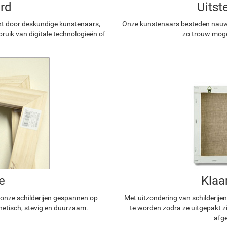
rd
Uitst
kt door deskundige kunstenaars,
Onze kunstenaars besteden nauwg
ruik van digitale technologieën of
zo trouw mogel
e
Klaa
n onze schilderijen gespannen op
Met uitzondering van schilderijen
hetisch, stevig en duurzaam.
te worden zodra ze uitgepakt z
afge