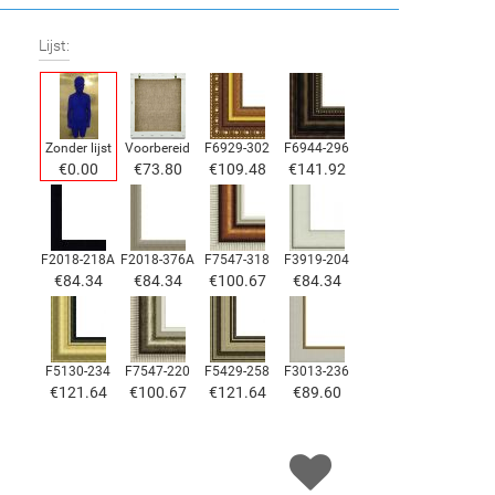
Lijst:
Zonder lijst
Voorbereid
F6929-302
F6944-296
€
0.00
€
73.80
€
109.48
€
141.92
F2018-218A
F2018-376A
F7547-318
F3919-204
€
84.34
€
84.34
€
100.67
€
84.34
F5130-234
F7547-220
F5429-258
F3013-236
€
121.64
€
100.67
€
121.64
€
89.60
F1823-204
F8645-298
F6537-236
F7034-298