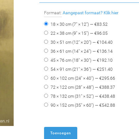
Formaat:
Aangepast formaat?
Klik hier
18 × 30 cm (7" × 12") — €
83.52
22 × 38 cm (9" × 15") — €
96.05
30 × 51 cm (12" × 20") — €
104.40
36 × 61 cm (14" × 24") — €
136.14
45 × 76 cm (18" × 30") — €
192.10
54 × 91 cm (21" × 36") — €
251.40
60 × 102 cm (24" × 40") — €
295.66
72 × 122 cm (28" × 48") — €
388.37
78 × 132 cm (31" × 52") — €
438.48
90 × 152 cm (35" × 60") — €
542.88