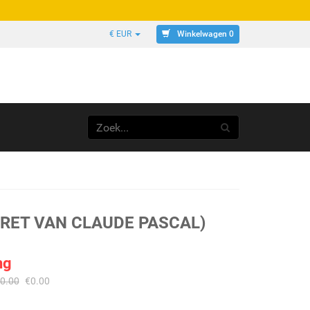
Winkelwagen 0
€ EUR
TRET VAN CLAUDE PASCAL)
ng
0.00
€
0.00