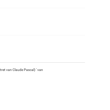
€
94.88
€
158.13
€
83.89
€
117.59
F7034-296
F6731-224
F6731-226
F4827-234
€
117.59
€
117.59
€
117.59
€
111.49
F8645-296
F4613-236
F5130-204
F6035-220
€
109.06
€
84.70
€
122.12
€
109.93
tret van Claude Pascal) ' van
F2833-204
€
100.56