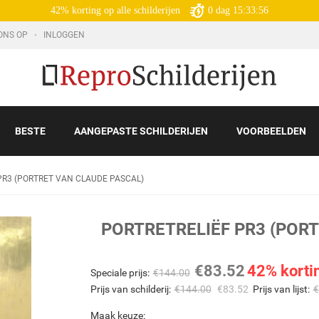
42% korting op alle schilderijen
0
dag
15:33:54
ONS OP
INLOGGEN
BESTE
AANGEPASTE SCHILDERIJEN
VOORBEELDEN
PR3 (PORTRET VAN CLAUDE PASCAL)
PORTRETRELIËF PR3 (POR
€
83.52
42% korti
Speciale prijs:
€
144.00
Prijs van schilderij:
€
144.00
€
83.52
Prijs van lijst:
€
Maak keuze: