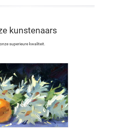
nze kunstenaars
nze superieure kwaliteit.