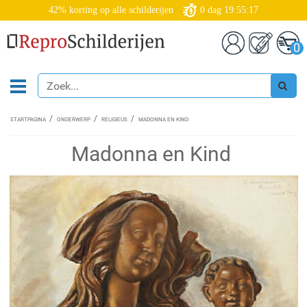
42% korting op alle schilderijen
0
dag
19:55:17
0
STARTPAGINA
ONDERWERP
RELIGIEUS
MADONNA EN KIND
Madonna en Kind