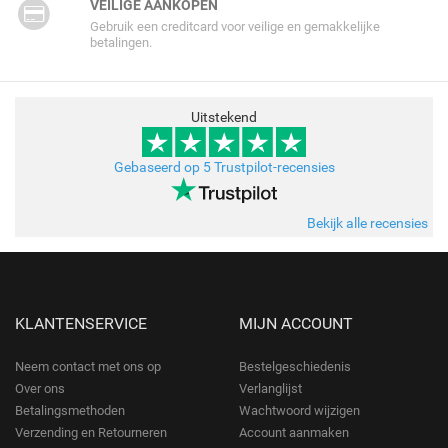
VEILIGE AANKOPEN
Gebruik een creditcard voor veilige en gemakkelijke
betalingen.
Uitstekend
Gebaseerd op 5 Trustpilot-recensies
Bekijk alle recensies
KLANTENSERVICE
MIJN ACCOUNT
Neem contact met ons op
Bestelgeschiedenis
Over ons
Verlanglijst
Betalingsmethoden
Wachtwoord wijzigen
Verzending en Retourneren
Account aanmaken