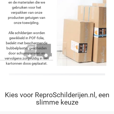
en de materialen die we
gebruiken voor het
verpakken van onze
producten getuigen van
onze toewijding.
Alle schilderijen worden
gewikkeld in POF-folie,
bedekt met beschermende
bubbelplastic, gescheiden
door schuimpanelen en
vervolgens zorgvuldig in een
kartonnen doos geplaatst.
Kies voor ReproSchilderijen.nl, een
slimme keuze