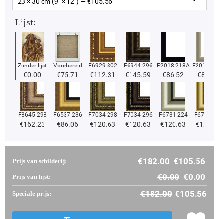
23 × 30 cm (9" × 12") — €
105.56
Lijst:
Zonder lijst
Voorbereid
F6929-302
F6944-296
F2018-218A
F2018-37
€
0.00
€
75.71
€
112.31
€
145.59
€
86.52
€
86.52
F8645-298
F6537-236
F7034-298
F7034-296
F6731-224
F6731-2
€
162.23
€
86.06
€
120.63
€
120.63
€
120.63
€
120.6
€
182.00
€
105.56
Prijs van schilderij:
€
0.00
€
0.00
Prijs van lijst:
€
182.00
€
105.56
Speciale prijs: