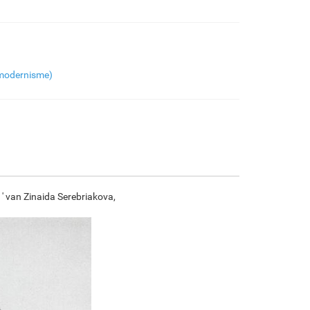
€
97.34
€
162.23
€
86.06
€
120.63
F7034-296
F6731-224
F6731-226
F4827-234
modernisme)
€
120.63
€
120.63
€
120.63
€
114.38
F8645-296
F4613-236
F5130-204
F6035-220
€
111.88
€
86.90
€
125.28
€
112.77
 ' van Zinaida Serebriakova,
F2833-204
€
103.16