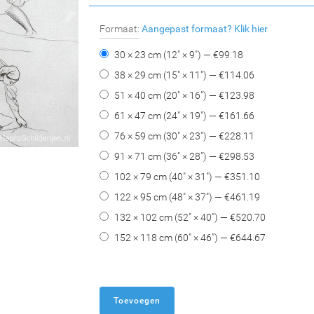
Formaat:
Aangepast formaat?
Klik hier
30 × 23 cm (12" × 9") — €
99.18
38 × 29 cm (15" × 11") — €
114.06
51 × 40 cm (20" × 16") — €
123.98
61 × 47 cm (24" × 19") — €
161.66
76 × 59 cm (30" × 23") — €
228.11
91 × 71 cm (36" × 28") — €
298.53
102 × 79 cm (40" × 31") — €
351.10
122 × 95 cm (48" × 37") — €
461.19
132 × 102 cm (52" × 40") — €
520.70
152 × 118 cm (60" × 46") — €
644.67