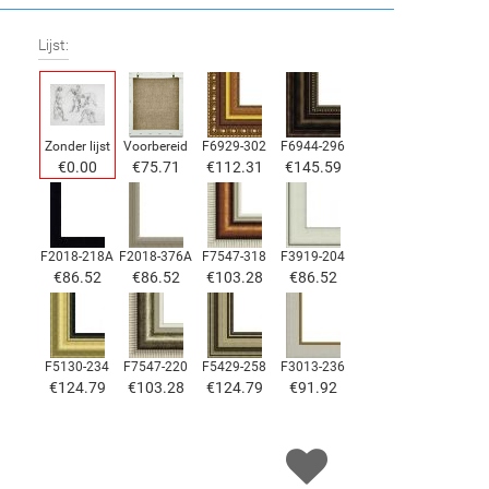
Lijst:
Zonder lijst
Voorbereid
F6929-302
F6944-296
€
0.00
€
75.71
€
112.31
€
145.59
F2018-218A
F2018-376A
F7547-318
F3919-204
€
86.52
€
86.52
€
103.28
€
86.52
F5130-234
F7547-220
F5429-258
F3013-236
€
124.79
€
103.28
€
124.79
€
91.92
F1823-204
F8645-298
F6537-236
F7034-298