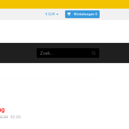
Winkelwagen 0
€ EUR
ng
0.00
€
0.00