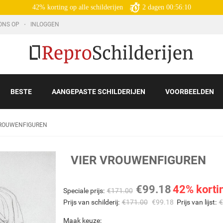
42% korting op alle schilderijen
2
dagen
00:56:08
ONS OP
INLOGGEN
BESTE
AANGEPASTE SCHILDERIJEN
VOORBEELDEN
VROUWENFIGUREN
VIER VROUWENFIGUREN
€
99.18
42% korti
Speciale prijs:
€
171.00
Prijs van schilderij:
€
171.00
€
99.18
Prijs van lijst:
€
Maak keuze: