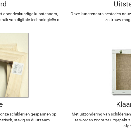
rd
Uitst
kt door deskundige kunstenaars,
Onze kunstenaars besteden nauwg
ruik van digitale technologieën of
zo trouw mogel
e
Klaa
n onze schilderijen gespannen op
Met uitzondering van schilderijen
hetisch, stevig en duurzaam.
te worden zodra ze uitgepakt z
afge