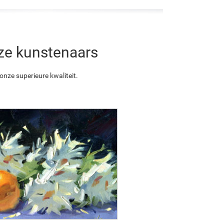
nze kunstenaars
nze superieure kwaliteit.