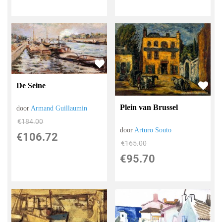
De Seine
Plein van Brussel
door
Armand Guillaumin
€
184.00
door
Arturo Souto
€
106.72
€
165.00
€
95.70