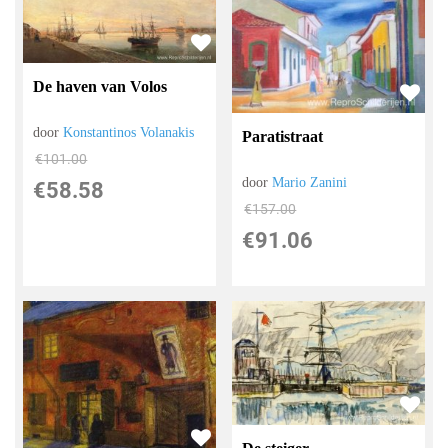
De haven van Volos
door
Konstantinos Volanakis
Paratistraat
€
101.00
door
Mario Zanini
€
58.58
€
157.00
€
91.06