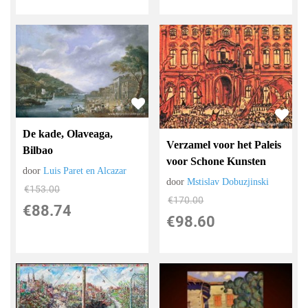
De kade, Olaveaga,
Verzamel voor het Paleis
Bilbao
voor Schone Kunsten
door
Luis Paret en Alcazar
door
Mstislav Dobuzjinski
€
153.00
€
170.00
€
88.74
€
98.60