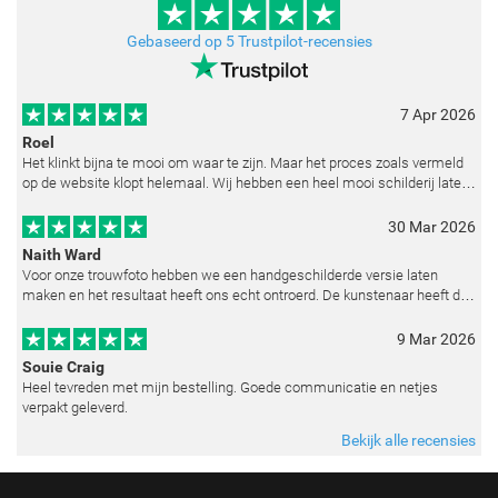
Gebaseerd op 5 Trustpilot-recensies
7 Apr 2026
Roel
Het klinkt bijna te mooi om waar te zijn. Maar het proces zoals vermeld
op de website klopt helemaal. Wij hebben een heel mooi schilderij laten
reproduceren op basis van toegestuurde foto's. De communicatie i
30 Mar 2026
Naith Ward
Voor onze trouwfoto hebben we een handgeschilderde versie laten
maken en het resultaat heeft ons echt ontroerd. De kunstenaar heeft de
emoties perfect weten vast te leggen en zelfs kleine details zoals de lic
9 Mar 2026
Souie Craig
Heel tevreden met mijn bestelling. Goede communicatie en netjes
verpakt geleverd.
Bekijk alle recensies