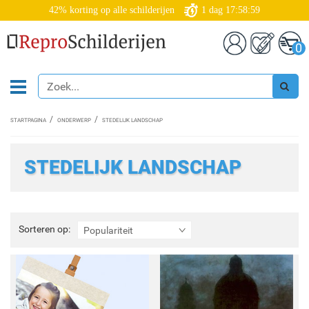
42% korting op alle schilderijen
1
dag
17:58:57
0
STARTPAGINA
ONDERWERP
STEDELIJK LANDSCHAP
STEDELIJK LANDSCHAP
Sorteren
Sorteren op:
Populariteit
op: