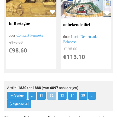
In Bretagne
onbekende titel
door
Constant Permeke
door
Lucia Demetriade
Balacescu
€
170.00
€
195.00
€
98.60
€
113.10
Artikel
1830
tot
1888
(van
6097
schilderijen)
[<< Vorige]
...
31
32
33
34
35
...
[Volgende >>]