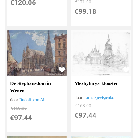
€
120.06
€
171.00
€
99.18
De Stephansdom in
Mezhyhirya-klooster
Wenen
door
Taras Sjevtsjenko
door
Rudolf von Alt
€
168.00
€
168.00
€
97.44
€
97.44