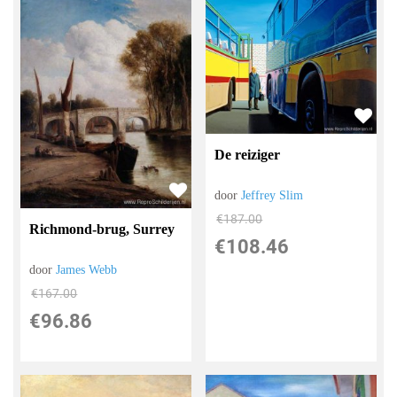
De reiziger
door
Jeffrey Slim
€
187.00
Richmond-brug, Surrey
€
108.46
door
James Webb
€
167.00
€
96.86