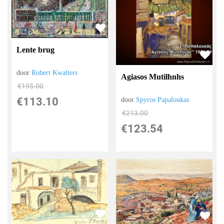
Lente brug
door
Robert Kwalters
Agiasos Mutilhnhs
€
195.00
€
113.10
door
Spyros Papaloukas
€
213.00
€
123.54