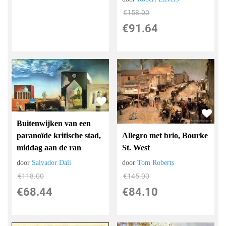
€
158.00
€
91.64
Buitenwijken van een
paranoïde kritische stad,
Allegro met brio, Bourke
middag aan de ran
St. West
door
Salvador Dali
door
Tom Roberts
€
118.00
€
145.00
€
68.44
€
84.10