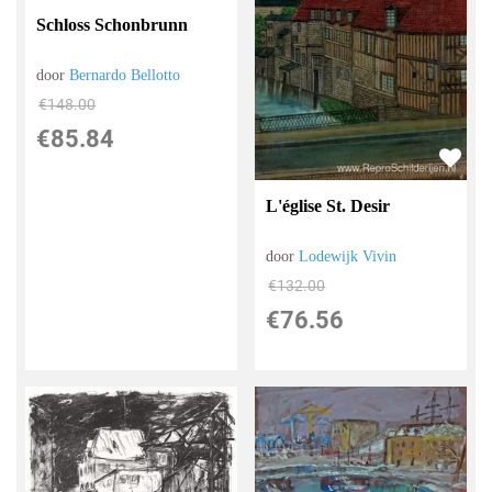
Schloss Schonbrunn
door
Bernardo Bellotto
€
148.00
€
85.84
L'église St. Desir
door
Lodewijk Vivin
€
132.00
€
76.56