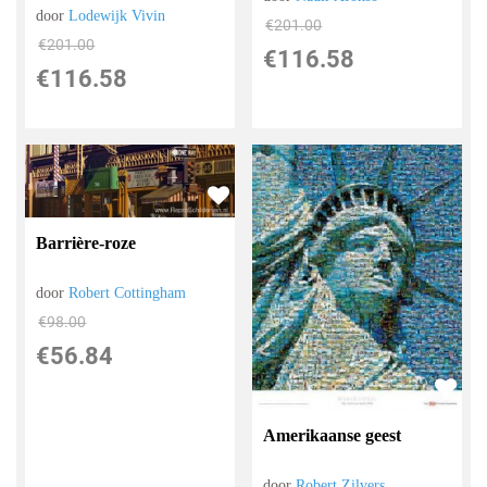
door
Lodewijk Vivin
€
201.00
€
201.00
€
116.58
€
116.58
Barrière-roze
door
Robert Cottingham
€
98.00
€
56.84
Amerikaanse geest
door
Robert Zilvers