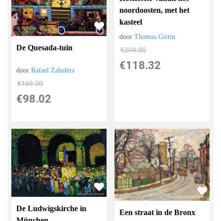
noordoosten, met het
kasteel
door
Thomas Girtin
De Quesada-tuin
€
204.00
€
118.32
door
Rafael Zabaleta
€
169.00
€
98.02
De Ludwigskirche in
Een straat in de Bronx
München