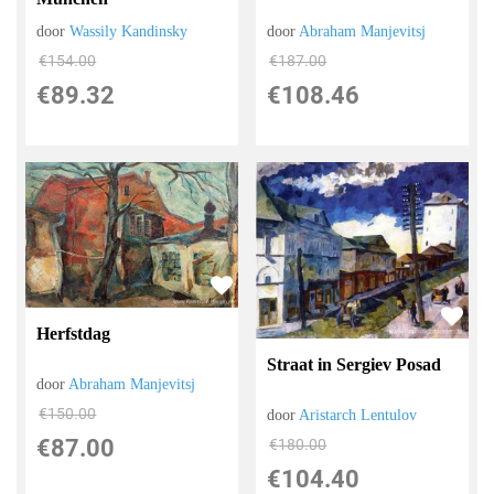
door
Wassily Kandinsky
door
Abraham Manjevitsj
€
154.00
€
187.00
€
89.32
€
108.46
Herfstdag
Straat in Sergiev Posad
door
Abraham Manjevitsj
€
150.00
door
Aristarch Lentulov
€
87.00
€
180.00
€
104.40