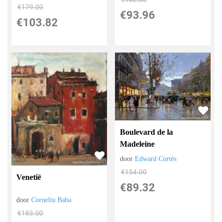
€
179.00
€
93.96
€
103.82
Boulevard de la
Madeleine
door
Edward Cortés
€
154.00
Venetië
€
89.32
door
Corneliu Baba
€
183.00