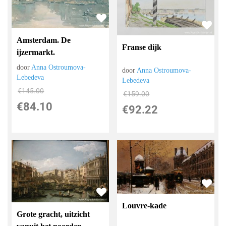
Amsterdam. De
Franse dijk
ijzermarkt.
door
Anna Ostroumova-
door
Anna Ostroumova-
Lebedeva
Lebedeva
€
145.00
€
159.00
€
84.10
€
92.22
Louvre-kade
Grote gracht, uitzicht