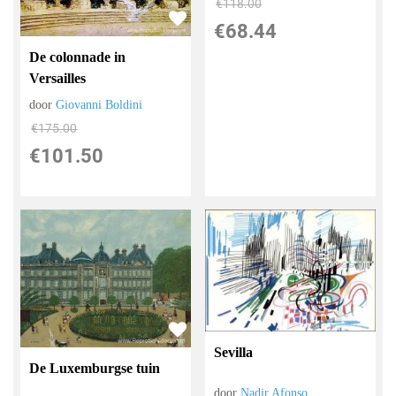
€
118.00
€
68.44
De colonnade in
Versailles
door
Giovanni Boldini
€
175.00
€
101.50
Sevilla
De Luxemburgse tuin
door
Nadir Afonso