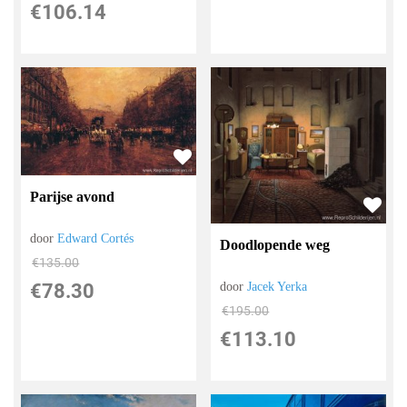
€
106.14
Parijse avond
door
Edward Cortés
Doodlopende weg
€
135.00
door
Jacek Yerka
€
78.30
€
195.00
€
113.10