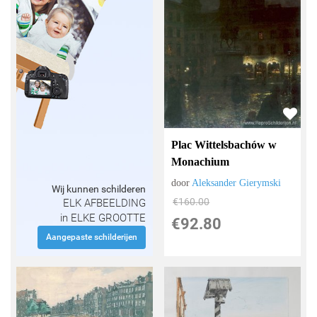
Plac Wittelsbachów w
Monachium
door
Aleksander Gierymski
Wij kunnen schilderen
€
160.00
ELK AFBEELDING
in ELKE GROOTTE
€
92.80
Aangepaste schilderijen