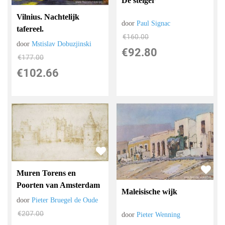
De steiger
Vilnius. Nachtelijk
door
Paul Signac
tafereel.
€
160.00
door
Mstislav Dobuzjinski
€
92.80
€
177.00
€
102.66
Muren Torens en
Poorten van Amsterdam
Maleisische wijk
door
Pieter Bruegel de Oude
€
207.00
door
Pieter Wenning