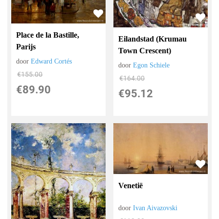
Place de la Bastille,
Eilandstad (Krumau
Parijs
Town Crescent)
door
Edward Cortés
door
Egon Schiele
€
155.00
€
164.00
€
89.90
€
95.12
Venetië
door
Ivan Aivazovski