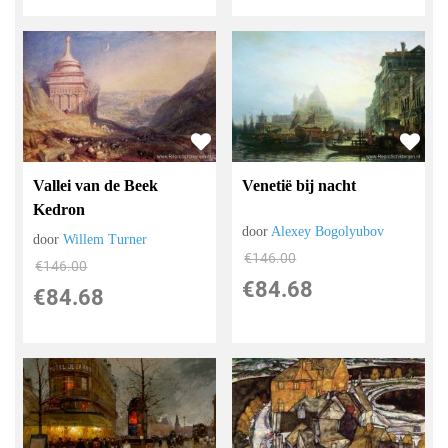
Vallei van de Beek
Venetië bij nacht
Kedron
door
Alexey Bogolyubov
door
Willem Turner
€
146.00
€
146.00
€
84.68
€
84.68