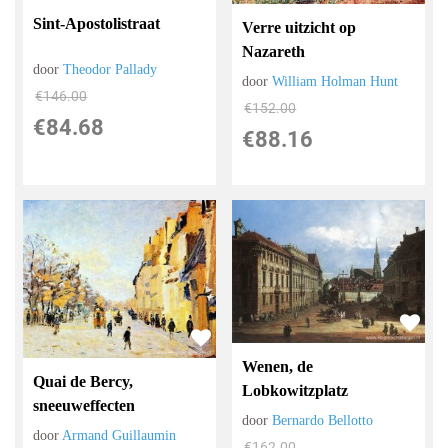
Sint-Apostolistraat
Verre uitzicht op
Nazareth
door
Theodor Pallady
door
William Holman Hunt
€
146.00
€
152.00
€
84.68
€
88.16
Wenen, de
Quai de Bercy,
Lobkowitzplatz
sneeuweffecten
door
Bernardo Bellotto
door
Armand Guillaumin
€
162.00