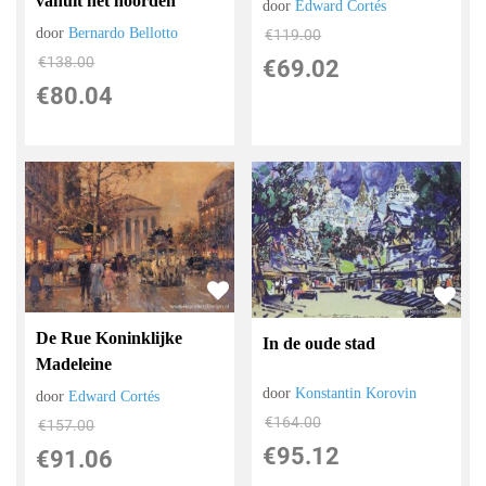
vanuit het noorden
door
Edward Cortés
door
Bernardo Bellotto
€
119.00
€
138.00
€
69.02
€
80.04
De Rue Koninklijke
In de oude stad
Madeleine
door
Konstantin Korovin
door
Edward Cortés
€
164.00
€
157.00
€
95.12
€
91.06