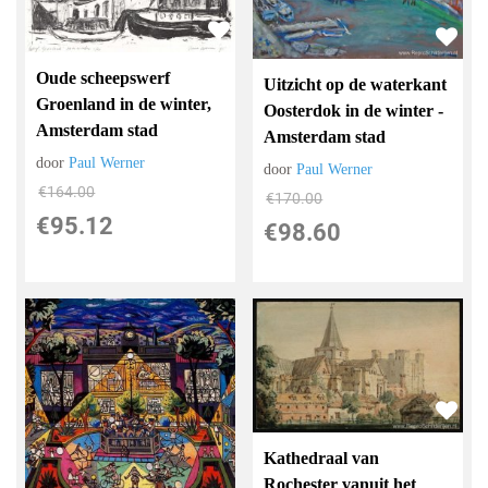
Oude scheepswerf
Uitzicht op de waterkant
Groenland in de winter,
Oosterdok in de winter -
Amsterdam stad
Amsterdam stad
door
Paul Werner
door
Paul Werner
€
164.00
€
170.00
€
95.12
€
98.60
Kathedraal van
Rochester vanuit het