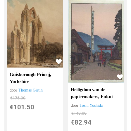
Guisborough Priorij,
Yorkshire
Heiligdom van de
door
Thomas Girtin
papiermakers, Fukui
€
175.00
door
Toshi Yoshida
€
101.50
€
143.00
€
82.94