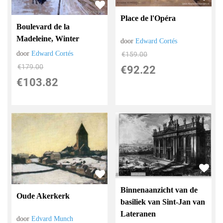
Place de l'Opéra
Boulevard de la
Madeleine, Winter
door
Edward Cortés
door
Edward Cortés
€
159.00
€
179.00
€
92.22
€
103.82
Binnenaanzicht van de
Oude Akerkerk
basiliek van Sint-Jan van
Lateranen
door
Edvard Munch