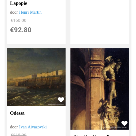
Lapopie
door
Henri Martin
€
160.00
€
92.80
Odessa
door
Ivan Aivazovski
€
215.00