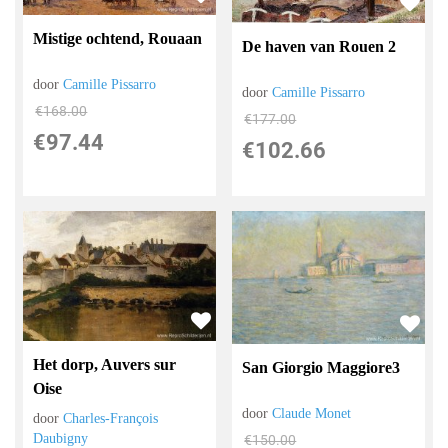
Mistige ochtend, Rouaan
De haven van Rouen 2
door
Camille Pissarro
door
Camille Pissarro
€
168.00
€
177.00
€
97.44
€
102.66
Het dorp, Auvers sur
San Giorgio Maggiore3
Oise
door
Claude Monet
door
Charles-François
Daubigny
€
150.00