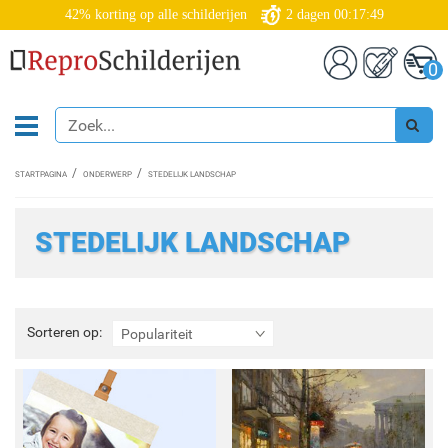
42% korting op alle schilderijen
2
dagen
00:17:47
0
STARTPAGINA
ONDERWERP
STEDELIJK LANDSCHAP
STEDELIJK LANDSCHAP
Sorteren
Sorteren op:
Populariteit
op: