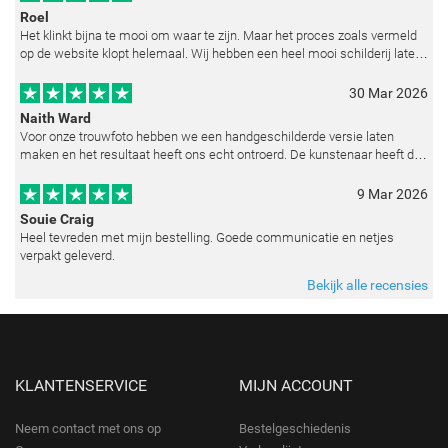
Roel
Het klinkt bijna te mooi om waar te zijn. Maar het proces zoals vermeld
op de website klopt helemaal. Wij hebben een heel mooi schilderij laten
reproduceren op basis van toegestuurde foto's. De communicatie i
30 Mar 2026
Naith Ward
Voor onze trouwfoto hebben we een handgeschilderde versie laten
maken en het resultaat heeft ons echt ontroerd. De kunstenaar heeft de
emoties perfect weten vast te leggen en zelfs kleine details zoals de lic
9 Mar 2026
Souie Craig
Heel tevreden met mijn bestelling. Goede communicatie en netjes
verpakt geleverd.
Bekijk alle recensies
KLANTENSERVICE
MIJN ACCOUNT
Neem contact met ons op
Bestelgeschiedenis