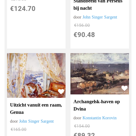
Standbeeld van Perseus
€
124.70
bij nacht
door
John Singer Sargent
€
156.00
€
90.48
Archangelsk-haven op
Uitzicht vanuit een raam,
Dvina
Genua
door
Konstantin Korovin
door
John Singer Sargent
€
154.00
€
165.00
€
89.32