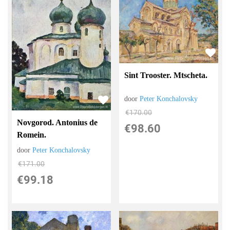
Sint Trooster. Mtscheta.
door
Peter Konchalovsky
€
170.00
Novgorod. Antonius de
€
98.60
Romein.
door
Peter Konchalovsky
€
171.00
€
99.18