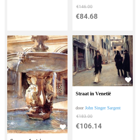
€
146.00
€
84.68
Straat in Venetië
door
John Singer Sargent
€
183.00
€
106.14