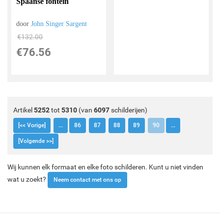
Spaanse fontein
door
John Singer Sargent
€
132.00
€
76.56
Artikel
5252
tot
5310
(van
6097
schilderijen)
[<< Vorige]
...
86
87
88
89
90
...
[Volgende >>]
Wij kunnen elk formaat en elke foto schilderen. Kunt u niet vinden
wat u zoekt?
Neem contact met ons op