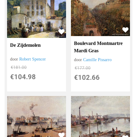
Boulevard Montmartre
De Zijdemolen
Mardi Gras
door
Robert Spencer
door
Camille Pissarro
€
181.00
€
177.00
€
104.98
€
102.66