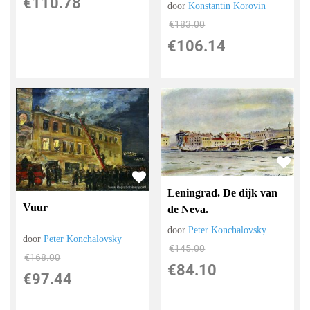
€
110.78
door
Konstantin Korovin
€
183.00
€
106.14
Leningrad. De dijk van
Vuur
de Neva.
door
Peter Konchalovsky
door
Peter Konchalovsky
€
145.00
€
168.00
€
84.10
€
97.44