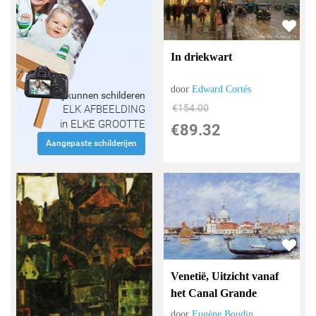
In driekwart
door
Edward Cortés
Wij kunnen schilderen
€
154.00
ELK AFBEELDING
in ELKE GROOTTE
€
89.32
Aangepaste schilderijen
Venetië, Uitzicht vanaf
het Canal Grande
door
Eugène Boudin