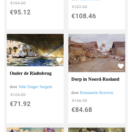
€
164.00
€
187.00
€
95.12
€
108.46
Onder de Rialtobrug
Dorp in Noord-Rusland
door
John Singer Sargent
door
Konstantin Korovin
€
124.00
€
146.00
€
71.92
€
84.68