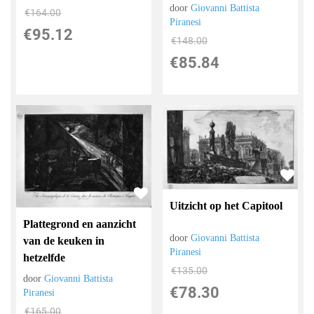
door
Giovanni Battista
€
164.00
Piranesi
€
95.12
€
148.00
€
85.84
Uitzicht op het Capitool
Plattegrond en aanzicht
door
Giovanni Battista
van de keuken in
Piranesi
hetzelfde
€
135.00
door
Giovanni Battista
€
78.30
Piranesi
€
165.00