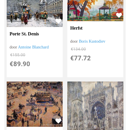
Herfst
Porte St. Denis
door
Boris Kustodiev
door
Antoine Blanchard
€
134.00
€
155.00
€
77.72
€
89.90