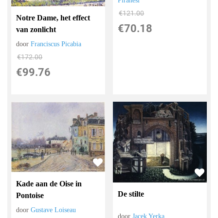
Piranesi
€
121.00
Notre Dame, het effect
€
70.18
van zonlicht
door
Franciscus Picabia
€
172.00
€
99.76
Kade aan de Oise in
De stilte
Pontoise
door
Gustave Loiseau
door
Jacek Yerka