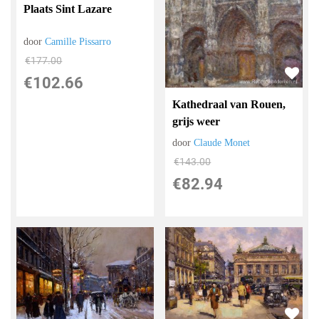
Plaats Sint Lazare
door
Camille Pissarro
€
177.00
€
102.66
Kathedraal van Rouen,
grijs weer
door
Claude Monet
€
143.00
€
82.94