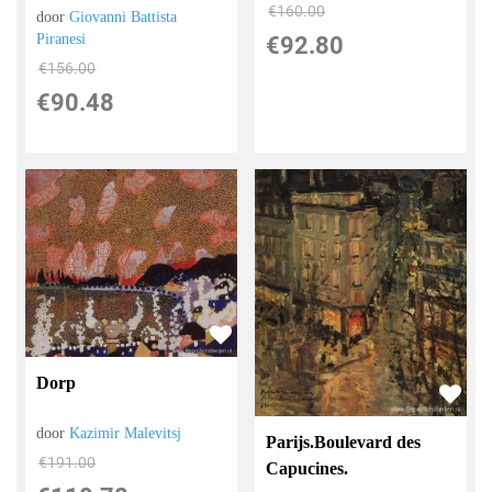
€
160.00
door
Giovanni Battista
Piranesi
€
92.80
€
156.00
€
90.48
Dorp
door
Kazimir Malevitsj
Parijs.Boulevard des
€
191.00
Capucines.