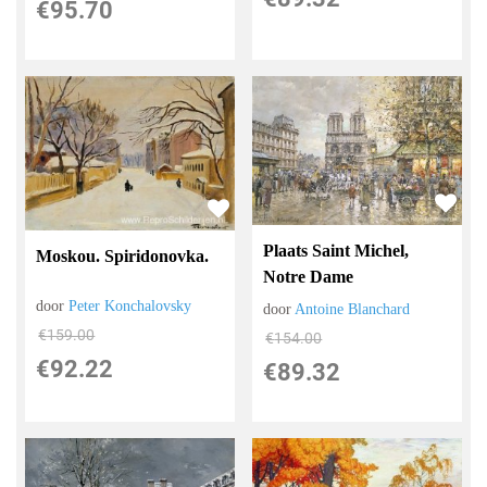
€
95.70
Plaats Saint Michel,
Moskou. Spiridonovka.
Notre Dame
door
Peter Konchalovsky
door
Antoine Blanchard
€
159.00
€
154.00
€
92.22
€
89.32