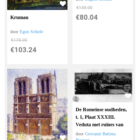
€
138.00
€
80.04
Krumau
door
Egon Schiele
€
178.00
€
103.24
De Romeinse oudheden,
t. 1, Plaat XXXIII.
Veduta met ruïnes van
door
Giovanni Battista