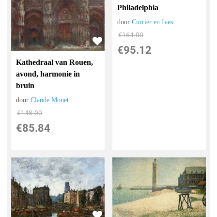
Philadelphia
door
Currier en Ives
€
164.00
€
95.12
Kathedraal van Rouen,
avond, harmonie in
bruin
door
Claude Monet
€
148.00
€
85.84