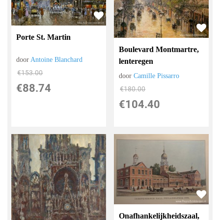
Porte St. Martin
Boulevard Montmartre,
door
Antoine Blanchard
lenteregen
€
153.00
door
Camille Pissarro
€
88.74
€
180.00
€
104.40
Onafhankelijkheidszaal,