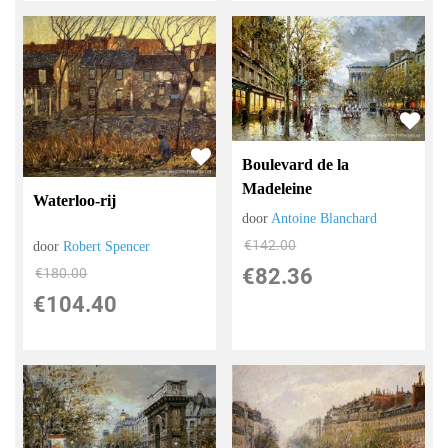
Boulevard de la
Madeleine
Waterloo-rij
door
Antoine Blanchard
€
142.00
door
Robert Spencer
€
82.36
€
180.00
€
104.40