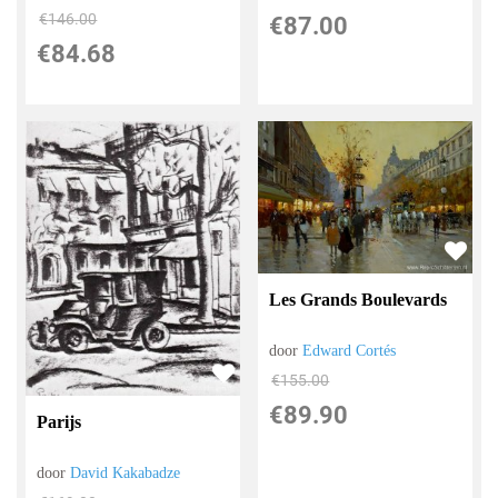
€
146.00
€
87.00
€
84.68
Les Grands Boulevards
door
Edward Cortés
€
155.00
€
89.90
Parijs
door
David Kakabadze