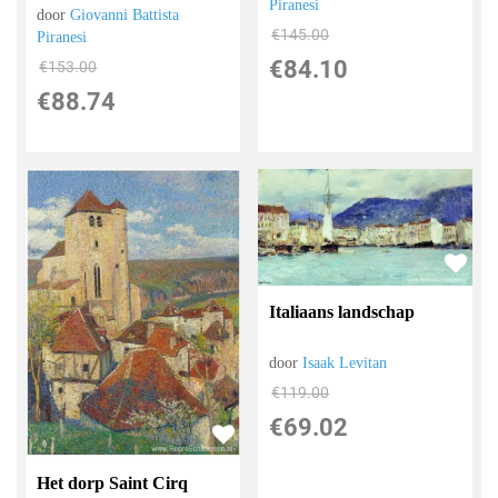
Piranesi
door
Giovanni Battista
€
145.00
Piranesi
€
84.10
€
153.00
€
88.74
Italiaans landschap
door
Isaak Levitan
€
119.00
€
69.02
Het dorp Saint Cirq