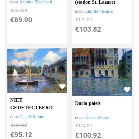
(station St. Lazare)
door
Antoine Blanchard
€
155.00
door
Camille Pissarro
€
89.90
€
179.00
€
103.82
NIET
Dario-paleis
GEDETECTEERD
door
Claude Monet
door
Claude Monet
€
164.00
€
174.00
€
95.12
€
100.92