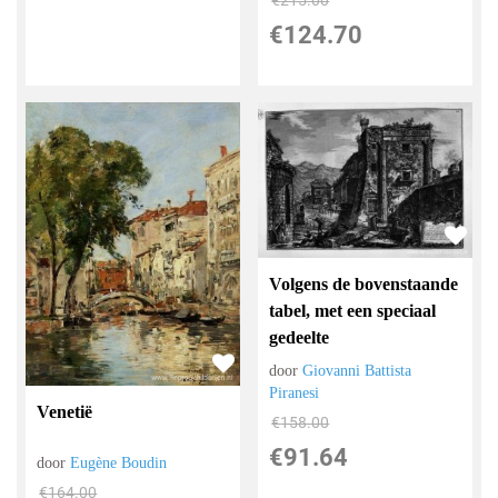
€
124.70
Volgens de bovenstaande
tabel, met een speciaal
gedeelte
door
Giovanni Battista
Piranesi
Venetië
€
158.00
€
91.64
door
Eugène Boudin
€
164.00