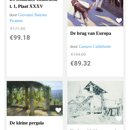
t. 1, Plaat XXXV
door
Giovanni Battista
Piranesi
€
171.00
De brug van Europa
€
99.18
door
Gustave Caillebotte
€
154.00
€
89.32
De kleine pergola