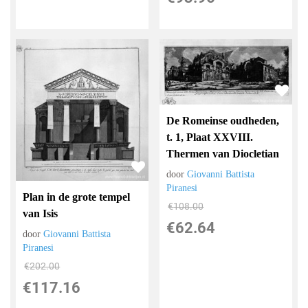
De Romeinse oudheden,
t. 1, Plaat XXVIII.
Thermen van Diocletian
door
Giovanni Battista
Piranesi
Plan in de grote tempel
€
108.00
van Isis
€
62.64
door
Giovanni Battista
Piranesi
€
202.00
€
117.16