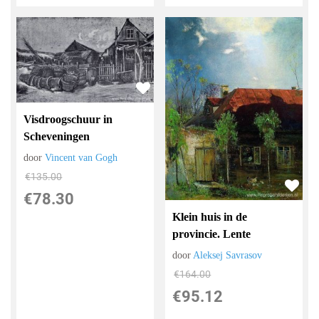
Visdroogschuur in
Scheveningen
door
Vincent van Gogh
€
135.00
€
78.30
Klein huis in de
provincie. Lente
door
Aleksej Savrasov
€
164.00
€
95.12