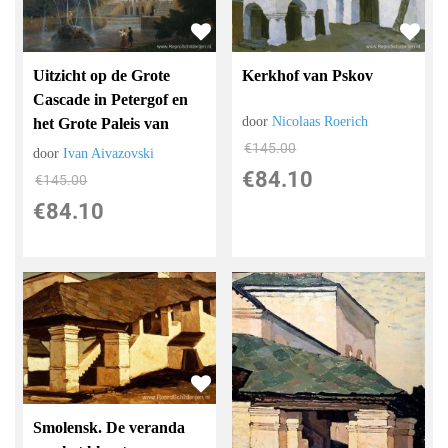
Uitzicht op de Grote
Kerkhof van Pskov
Cascade in Petergof en
door
Nicolaas Roerich
het Grote Paleis van
€
145.00
door
Ivan Aivazovski
€
84.10
€
145.00
€
84.10
Smolensk. De veranda