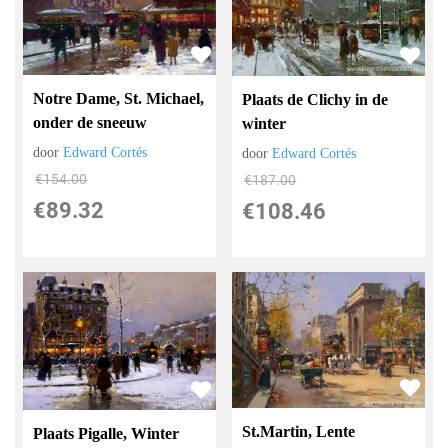
Notre Dame, St. Michael,
Plaats de Clichy in de
onder de sneeuw
winter
door
Edward Cortés
door
Edward Cortés
€
154.00
€
187.00
€
89.32
€
108.46
St.Martin, Lente
Plaats Pigalle, Winter