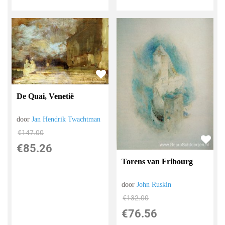
De Quai, Venetië
door
Jan Hendrik Twachtman
€
147.00
€
85.26
Torens van Fribourg
door
John Ruskin
€
132.00
€
76.56