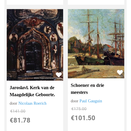
Schoener en drie
Jaroslavl. Kerk van de
meesters
Maagdelijke Geboorte.
door
Paul Gauguin
door
Nicolaas Roerich
€
175.00
€
141.00
€
101.50
€
81.78