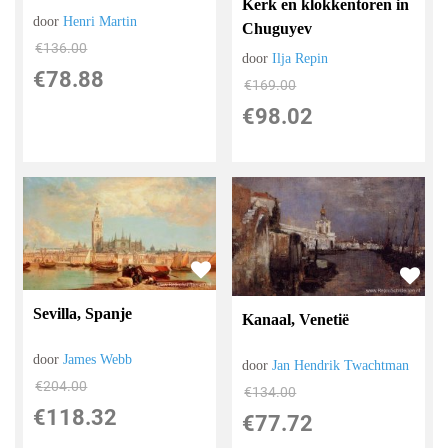
Kerk en klokkentoren in
door
Henri Martin
Chuguyev
€
136.00
door
Ilja Repin
€
78.88
€
169.00
€
98.02
Sevilla, Spanje
Kanaal, Venetië
door
James Webb
door
Jan Hendrik Twachtman
€
204.00
€
134.00
€
118.32
€
77.72