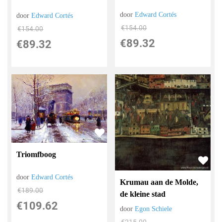
door
Edward Cortés
door
Edward Cortés
€
154.00
€
154.00
€
89.32
€
89.32
Triomfboog
door
Edward Cortés
Krumau aan de Molde,
€
189.00
de kleine stad
€
109.62
door
Egon Schiele
€
215.00