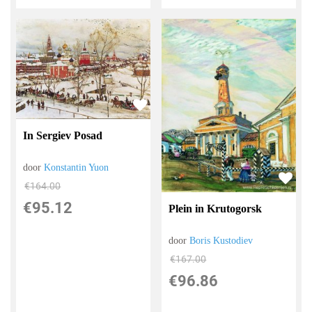
In Sergiev Posad
door
Konstantin Yuon
€
164.00
€
95.12
Plein in Krutogorsk
door
Boris Kustodiev
€
167.00
€
96.86