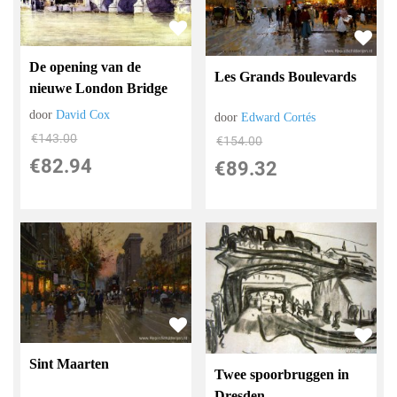
De opening van de
Les Grands Boulevards
nieuwe London Bridge
door
David Cox
door
Edward Cortés
€
143.00
€
154.00
€
82.94
€
89.32
Sint Maarten
Twee spoorbruggen in
Dresden