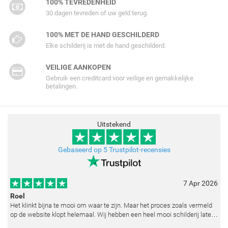
100% TEVREDENHEID
30 dagen tevreden of uw geld terug.
100% MET DE HAND GESCHILDERD
Elke schilderij is met de hand geschilderd.
VEILIGE AANKOPEN
Gebruik een creditcard voor veilige en gemakkelijke
betalingen.
Uitstekend
Gebaseerd op 5 Trustpilot-recensies
7 Apr 2026
Roel
Het klinkt bijna te mooi om waar te zijn. Maar het proces zoals vermeld
op de website klopt helemaal. Wij hebben een heel mooi schilderij laten
reproduceren op basis van toegestuurde foto's. De communicatie i