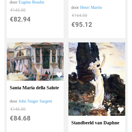
door
Eugène Boudin
door
Henri Martin
€
143.00
€
164.00
€
82.94
€
95.12
Santa Maria della Salute
door
John Singer Sargent
€
146.00
€
84.68
Standbeeld van Daphne