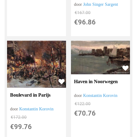
door
John Singer Sargent
€
167.00
€
96.86
Haven in Noorwegen
Boulevard in Parijs
door
Konstantin Korovin
€
122.00
door
Konstantin Korovin
€
70.76
€
172.00
€
99.76