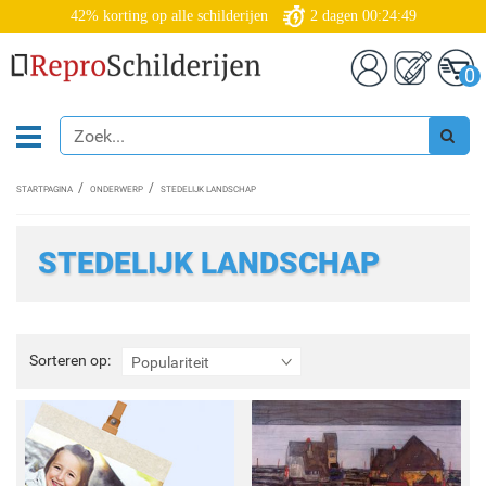
42% korting op alle schilderijen
2
dagen
00:24:47
0
STARTPAGINA
ONDERWERP
STEDELIJK LANDSCHAP
STEDELIJK LANDSCHAP
Sorteren
Sorteren op:
Populariteit
op: