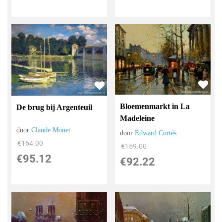
Bloemenmarkt in La
De brug bij Argenteuil
Madeleine
door
Claude Monet
door
Edward Cortés
€
164.00
€
159.00
€
95.12
€
92.22