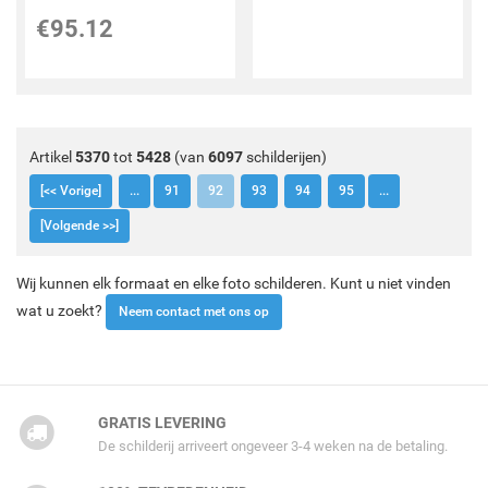
€
95.12
Artikel
5370
tot
5428
(van
6097
schilderijen)
[<< Vorige]
...
91
92
93
94
95
...
[Volgende >>]
Wij kunnen elk formaat en elke foto schilderen. Kunt u niet vinden
wat u zoekt?
Neem contact met ons op
GRATIS LEVERING
De schilderij arriveert ongeveer 3-4 weken na de betaling.