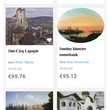
Smolny klooster
Sint-Cirq Lapopie
zonnebank
door
Ivan Aivazovski
door
Henri Martin
€
164.00
€
172.00
€
95.12
€
99.76