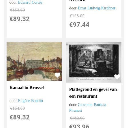
door
Edward Cortés
door
Ernst Ludwig Kirchner
€
154.00
€
168.00
€
89.32
€
97.44
Kanaal in Brussel
Plattegrond en gevel van
een restaurant
door
Eugène Boudin
door
Giovanni Battista
€
154.00
Piranesi
€
89.32
€
162.00
€
93.96