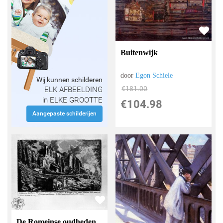
Buitenwijk
door
Egon Schiele
Wij kunnen schilderen
€
181.00
ELK AFBEELDING
in ELKE GROOTTE
€
104.98
Aangepaste schilderijen
De Romeinse oudheden,