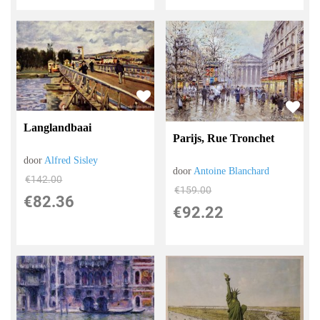
Langlandbaai
Parijs, Rue Tronchet
door
Alfred Sisley
door
Antoine Blanchard
€
142.00
€
159.00
€
82.36
€
92.22