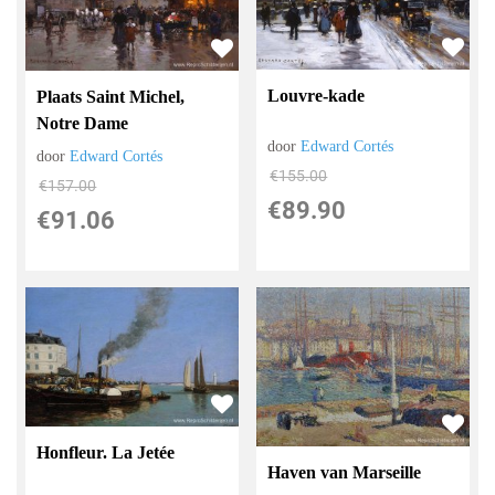
Louvre-kade
Plaats Saint Michel,
Notre Dame
door
Edward Cortés
door
Edward Cortés
€
155.00
€
157.00
€
89.90
€
91.06
Honfleur. La Jetée
Haven van Marseille