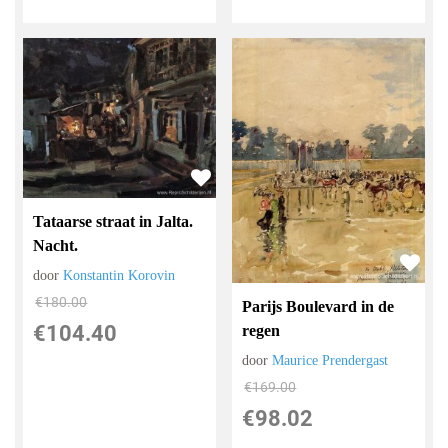
Tataarse straat in Jalta.
Nacht.
door
Konstantin Korovin
€
180.00
Parijs Boulevard in de
€
104.40
regen
door
Maurice Prendergast
€
169.00
€
98.02