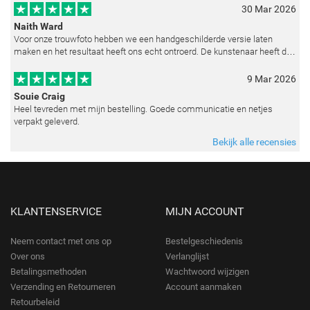
30 Mar 2026
Naith Ward
Voor onze trouwfoto hebben we een handgeschilderde versie laten
maken en het resultaat heeft ons echt ontroerd. De kunstenaar heeft de
emoties perfect weten vast te leggen en zelfs kleine details zoals de lic
9 Mar 2026
Souie Craig
Heel tevreden met mijn bestelling. Goede communicatie en netjes
verpakt geleverd.
Bekijk alle recensies
KLANTENSERVICE
MIJN ACCOUNT
Neem contact met ons op
Bestelgeschiedenis
Over ons
Verlanglijst
Betalingsmethoden
Wachtwoord wijzigen
Verzending en Retourneren
Account aanmaken
Retourbeleid