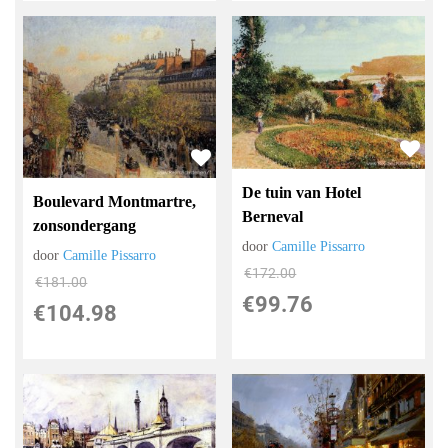
De tuin van Hotel
Boulevard Montmartre,
Berneval
zonsondergang
door
Camille Pissarro
door
Camille Pissarro
€
172.00
€
181.00
€
99.76
€
104.98