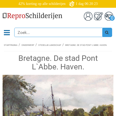
42% korting op alle schilderijen
1
dag
06:20:22
0
STARTPAGINA
ONDERWERP
STEDELIJK LANDSCHAP
BRETAGNE. DE STAD PONT L`ABBE. HAVEN.
Bretagne. De stad Pont
L`Abbe. Haven.