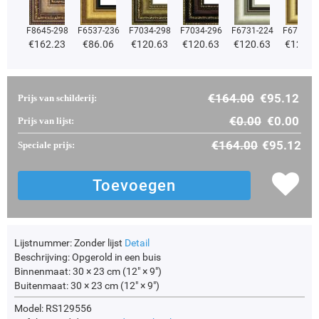
F8645-298
F6537-236
F7034-298
F7034-296
F6731-224
F6731-2
€
162.23
€
86.06
€
120.63
€
120.63
€
120.63
€
120.6
€
164.00
€
95.12
Prijs van schilderij:
€
0.00
€
0.00
Prijs van lijst:
€
164.00
€
95.12
Speciale prijs:
Lijstnummer:
Zonder lijst
Detail
Beschrijving:
Opgerold in een buis
Binnenmaat:
30 × 23 cm (12" × 9")
Buitenmaat:
30 × 23 cm (12" × 9")
Model: RS129556