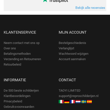
Bekijk alle recensies
KLANTENSERVICE
MIJN ACCOUNT
Neem contact met ons op
Bestelgeschiedenis
Over ons
Verlanglijst
Betalingsmethoden
Wachtwoord wijzigen
Verzending en Retourneren
Account aanmaken
Retourbeleid
INFORMATIE
CONTACT
De 500 beste schilderijen
TAOYI LIMITED
Klantbeoordelingen
support@reproschilderijen.nl
Privacybeleid
Gebruiksvoorwaarden