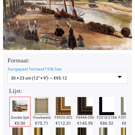
Formaat:
Aangepast formaat?
Klik hier
30 × 23 cm (12" × 9") — €
95.12
Lijst:
Zonder lijst
Voorbereid
F6929-302
F6944-296
F2018-218A
F2018-37
€
0.00
€
75.71
€
112.31
€
145.59
€
86.52
€
86.52