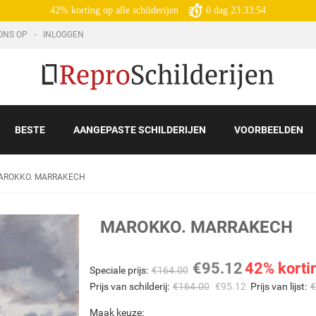
42% korting op alle schilderijen
0
dag
23:33:52
ONS OP
INLOGGEN
BESTE
AANGEPASTE SCHILDERIJEN
VOORBEELDEN
AROKKO. MARRAKECH
MAROKKO. MARRAKECH
€
95.12
42% korti
Speciale prijs:
€
164.00
Prijs van schilderij:
€
164.00
€
95.12
Prijs van lijst:
€
Maak keuze: