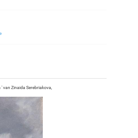
€
97.34
€
162.23
€
86.06
€
120.63
F7034-296
F6731-224
F6731-226
F4827-234
e
€
120.63
€
120.63
€
120.63
€
114.38
F8645-296
F4613-236
F5130-204
F6035-220
€
111.88
€
86.90
€
125.28
€
112.77
 ' van Zinaida Serebriakova,
F2833-204
€
103.16