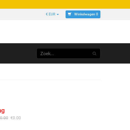
Winkelwagen 0
€ EUR
ng
0.00
€
0.00