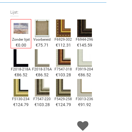
Lijst:
Zonder lijst
Voorbereid
F6929-302
F6944-296
€
0.00
€
75.71
€
112.31
€
145.59
F2018-218A
F2018-376A
F7547-318
F3919-204
€
86.52
€
86.52
€
103.28
€
86.52
F5130-234
F7547-220
F5429-258
F3013-236
€
124.79
€
103.28
€
124.79
€
91.92
F1823-204
F8645-298
F6537-236
F7034-298