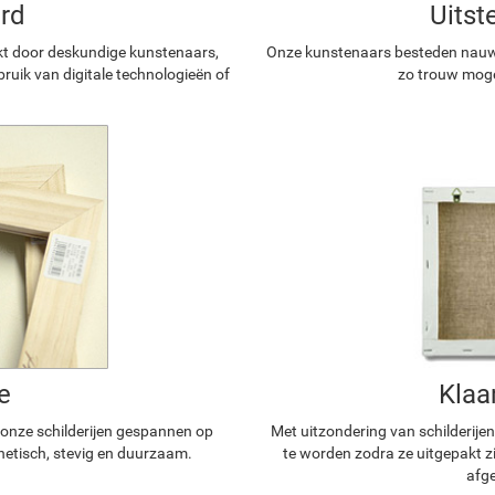
rd
Uitst
kt door deskundige kunstenaars,
Onze kunstenaars besteden nauwg
ruik van digitale technologieën of
zo trouw mogel
e
Klaa
n onze schilderijen gespannen op
Met uitzondering van schilderijen
hetisch, stevig en duurzaam.
te worden zodra ze uitgepakt z
afge