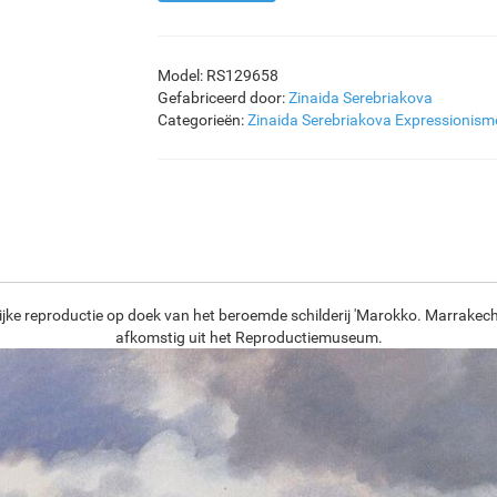
Model: RS129658
Gefabriceerd door:
Zinaida Serebriakova
Categorieën:
Zinaida Serebriakova
Expressionism
jke reproductie op doek van het beroemde schilderij 'Marokko. Marrakech
afkomstig uit het Reproductiemuseum.