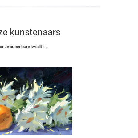
nze kunstenaars
nze superieure kwaliteit.