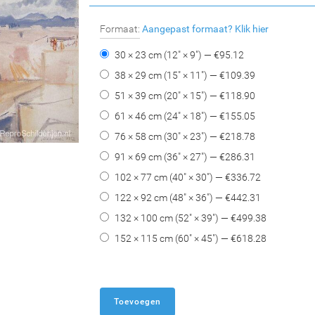
Formaat:
Aangepast formaat?
Klik hier
30 × 23 cm (12" × 9") — €
95.12
38 × 29 cm (15" × 11") — €
109.39
51 × 39 cm (20" × 15") — €
118.90
61 × 46 cm (24" × 18") — €
155.05
76 × 58 cm (30" × 23") — €
218.78
91 × 69 cm (36" × 27") — €
286.31
102 × 77 cm (40" × 30") — €
336.72
122 × 92 cm (48" × 36") — €
442.31
132 × 100 cm (52" × 39") — €
499.38
152 × 115 cm (60" × 45") — €
618.28