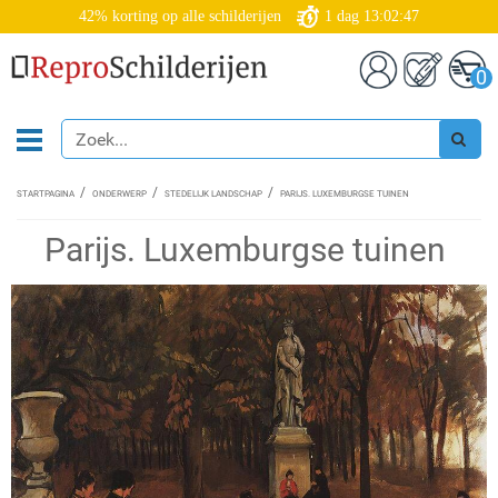
42% korting op alle schilderijen
1
dag
13:02:46
0
STARTPAGINA
ONDERWERP
STEDELIJK LANDSCHAP
PARIJS. LUXEMBURGSE TUINEN
Parijs. Luxemburgse tuinen