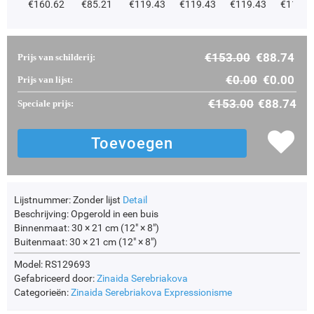
€
160.62
€
85.21
€
119.43
€
119.43
€
119.43
€
119.4
€
153.00
€
88.74
Prijs van schilderij:
€
0.00
€
0.00
Prijs van lijst:
€
153.00
€
88.74
Speciale prijs:
Lijstnummer:
Zonder lijst
Detail
Beschrijving:
Opgerold in een buis
Binnenmaat:
30 × 21 cm (12" × 8")
Buitenmaat:
30 × 21 cm (12" × 8")
Model: RS129693
Gefabriceerd door:
Zinaida Serebriakova
Categorieën:
Zinaida Serebriakova
Expressionisme