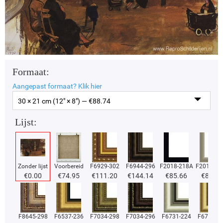
Formaat:
Aangepast formaat?
Klik hier
30 × 21 cm (12" × 8") — €
88.74
Lijst:
Zonder lijst
Voorbereid
F6929-302
F6944-296
F2018-218A
F2018-37
€
0.00
€
74.95
€
111.20
€
144.14
€
85.66
€
85.66
F8645-298
F6537-236
F7034-298
F7034-296
F6731-224
F6731-2