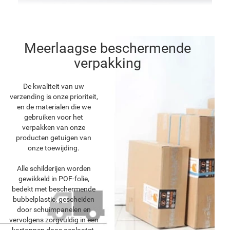
Meerlaagse beschermende
verpakking
De kwaliteit van uw
verzending is onze prioriteit,
en de materialen die we
gebruiken voor het
verpakken van onze
producten getuigen van
onze toewijding.
Alle schilderijen worden
gewikkeld in POF-folie,
bedekt met beschermende
bubbelplastic, gescheiden
door schuimpanelen en
vervolgens zorgvuldig in een