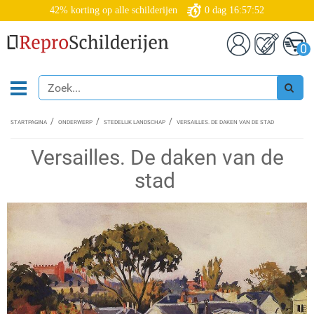
42% korting op alle schilderijen
0
dag
16:57:52
0
STARTPAGINA
ONDERWERP
STEDELIJK LANDSCHAP
VERSAILLES. DE DAKEN VAN DE STAD
Versailles. De daken van de
stad