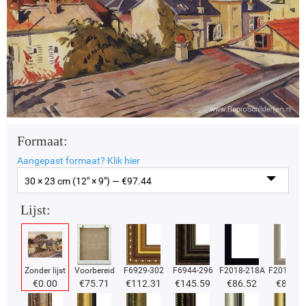
Formaat:
Aangepast formaat?
Klik hier
30 × 23 cm (12" × 9") — €
97.44
Lijst:
Zonder lijst
Voorbereid
F6929-302
F6944-296
F2018-218A
F2018-37
€
0.00
€
75.71
€
112.31
€
145.59
€
86.52
€
86.52