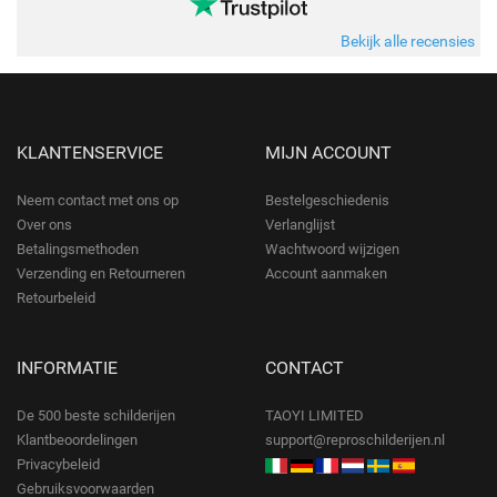
Bekijk alle recensies
KLANTENSERVICE
MIJN ACCOUNT
Neem contact met ons op
Bestelgeschiedenis
Over ons
Verlanglijst
Betalingsmethoden
Wachtwoord wijzigen
Verzending en Retourneren
Account aanmaken
Retourbeleid
INFORMATIE
CONTACT
De 500 beste schilderijen
TAOYI LIMITED
Klantbeoordelingen
support@reproschilderijen.nl
Privacybeleid
Gebruiksvoorwaarden