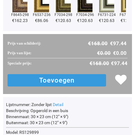
F8645-298
F6537-236
F7034-298
F7034-296
F6731-224
F6731-2
€
162.23
€
86.06
€
120.63
€
120.63
€
120.63
€
120.6
€
168.00
€
97.44
Prijs van schilderij:
€
0.00
€
0.00
Prijs van lijst:
€
168.00
€
97.44
Speciale prijs:
Lijstnummer:
Zonder lijst
Detail
Beschrijving:
Opgerold in een buis
Binnenmaat:
30 × 23 cm (12" × 9")
Buitenmaat:
30 × 23 cm (12" × 9")
Model: RS129899