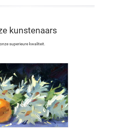
nze kunstenaars
nze superieure kwaliteit.