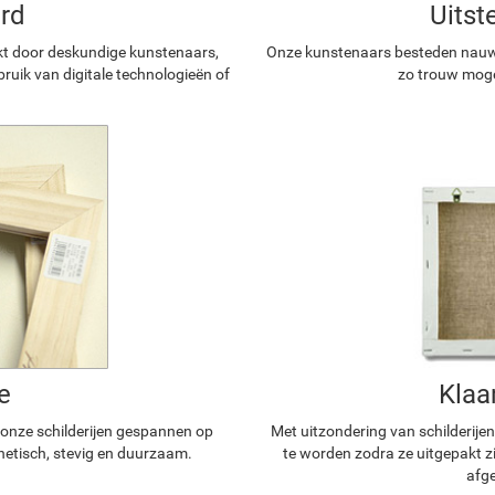
rd
Uitst
kt door deskundige kunstenaars,
Onze kunstenaars besteden nauwg
ruik van digitale technologieën of
zo trouw mogel
e
Klaa
n onze schilderijen gespannen op
Met uitzondering van schilderijen
hetisch, stevig en duurzaam.
te worden zodra ze uitgepakt z
afge