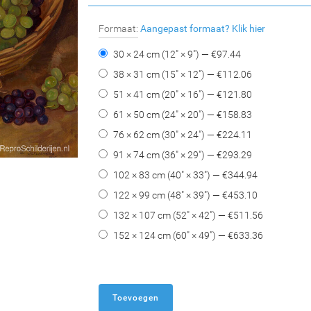
Formaat:
Aangepast formaat?
Klik hier
30 × 24 cm (12" × 9") — €
97.44
38 × 31 cm (15" × 12") — €
112.06
51 × 41 cm (20" × 16") — €
121.80
61 × 50 cm (24" × 20") — €
158.83
76 × 62 cm (30" × 24") — €
224.11
91 × 74 cm (36" × 29") — €
293.29
102 × 83 cm (40" × 33") — €
344.94
122 × 99 cm (48" × 39") — €
453.10
132 × 107 cm (52" × 42") — €
511.56
152 × 124 cm (60" × 49") — €
633.36