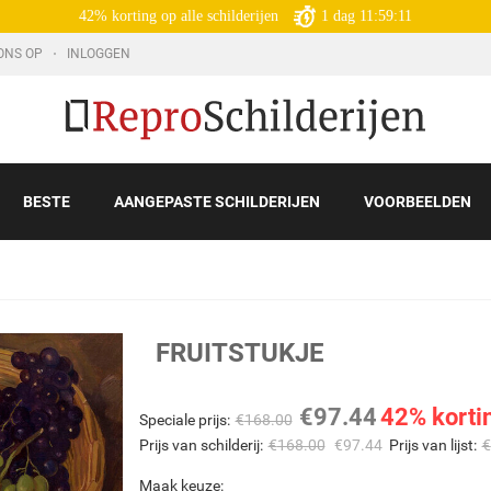
42% korting op alle schilderijen
1
dag
11:59:10
ONS OP
INLOGGEN
BESTE
AANGEPASTE SCHILDERIJEN
VOORBEELDEN
FRUITSTUKJE
€
97.44
42% korti
Speciale prijs:
€
168.00
Prijs van schilderij:
€
168.00
€
97.44
Prijs van lijst:
€
Maak keuze: