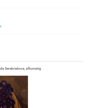
€
97.82
€
163.03
€
86.49
€
121.23
F7034-296
F6731-224
F6731-226
F4827-234
e
€
121.23
€
121.23
€
121.23
€
114.94
F8645-296
F4613-236
F5130-204
F6035-220
€
112.43
€
87.32
€
125.90
€
113.33
aida Serebriakova, afkomstig
F2833-204
€
103.67