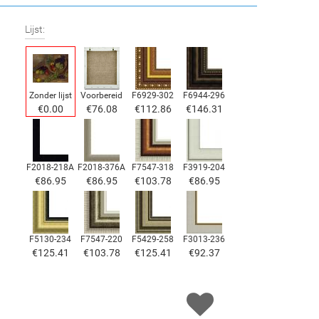
Lijst:
Zonder lijst
Voorbereid
F6929-302
F6944-296
€
0.00
€
76.08
€
112.86
€
146.31
F2018-218A
F2018-376A
F7547-318
F3919-204
€
86.95
€
86.95
€
103.78
€
86.95
F5130-234
F7547-220
F5429-258
F3013-236
€
125.41
€
103.78
€
125.41
€
92.37
F1823-204
F8645-298
F6537-236
F7034-298