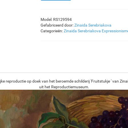
Model: RS129594
Gefabriceerd door:
Zinaida Serebriakova
Categorieën:
Zinaida Serebriakova
Expressionism
jke reproductie op doek van het beroemde schilderij 'Fruitstukje ' van Zin
uit het Reproductiemuseum.