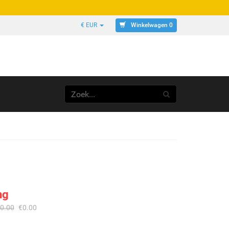
Winkelwagen 0
€ EUR
ng
0.00
€
0.00