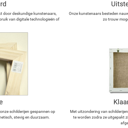
rd
Uitst
kt door deskundige kunstenaars,
Onze kunstenaars besteden nauwg
ruik van digitale technologieën of
zo trouw mogel
e
Klaa
n onze schilderijen gespannen op
Met uitzondering van schilderijen
hetisch, stevig en duurzaam.
te worden zodra ze uitgepakt z
afge