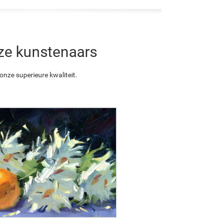
nze kunstenaars
nze superieure kwaliteit.