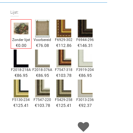
Lijst:
Zonder lijst
Voorbereid
F6929-302
F6944-296
€
0.00
€
76.08
€
112.86
€
146.31
F2018-218A
F2018-376A
F7547-318
F3919-204
€
86.95
€
86.95
€
103.78
€
86.95
F5130-234
F7547-220
F5429-258
F3013-236
€
125.41
€
103.78
€
125.41
€
92.37
F1823-204
F8645-298
F6537-236
F7034-298