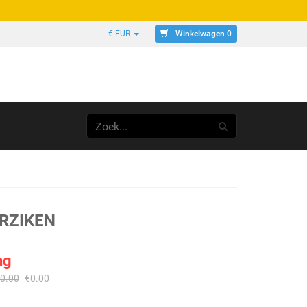
Winkelwagen 0
€ EUR
ERZIKEN
ng
0.00
€
0.00