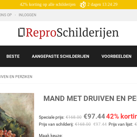
42% korting op alle schilderijen
2
dagen
13:24:27
ONS OP
INLOGGEN
BESTE
AANGEPASTE SCHILDERIJEN
VOORBEELDEN
IVEN EN PERZIKEN
MAND MET DRUIVEN EN P
€
97.44
42% korti
Speciale prijs:
€
168.00
Prijs van schilderij:
€
168.00
€
97.44
Prijs van lijst:
€
Maak keuze: