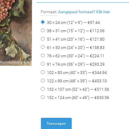
Formaat:
Aangepast formaat?
Klik hier
30 × 24 cm (12" × 9") — €
97.44
38 × 31 cm (15" × 12") — €
112.06
51 × 41 cm (20" × 16") — €
121.80
61 × 50 cm (24" × 20") — €
158.83
76 × 62 cm (30" × 24") — €
224.11
91 × 74 cm (36" × 29") — €
293.29
102 × 83 cm (40" × 33") — €
344.94
122 × 99 cm (48" × 39") — €
453.10
132 × 107 cm (52" × 42") — €
511.56
152 × 124 cm (60" × 49") — €
633.36