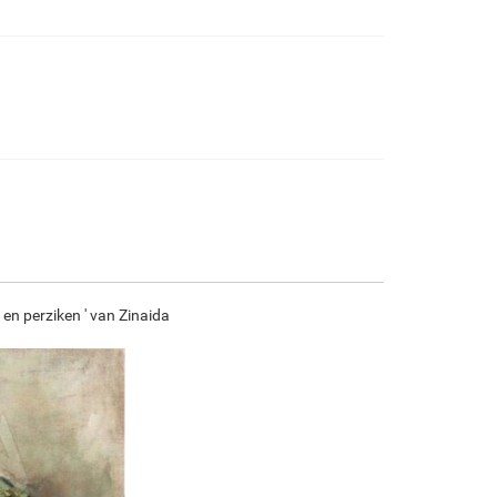
€
97.82
€
163.03
€
86.49
€
121.23
F7034-296
F6731-224
F6731-226
F4827-234
€
121.23
€
121.23
€
121.23
€
114.94
F8645-296
F4613-236
F5130-204
F6035-220
€
112.43
€
87.32
€
125.90
€
113.33
en perziken ' van Zinaida
F2833-204
€
103.67