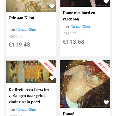
Dame met hoed en
Ode aan Klimt
verenboa
door
Gustav Klimt
door
Gustav Klimt
€
196.00
€
206.00
€
113.68
€
119.48
Bestseller
Bestseller
De Beethoven-fries: het
verlangen naar geluk
vindt rust in poëzi
door
Gustav Klimt
Danaë