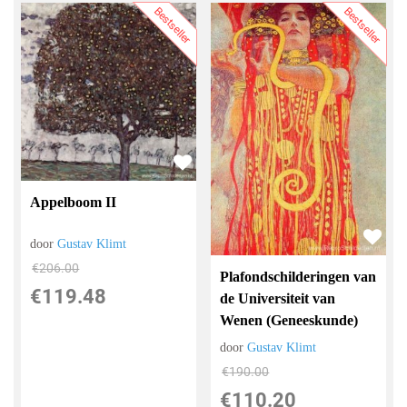
Bestseller
Bestseller
Appelboom II
door
Gustav Klimt
€
206.00
Plafondschilderingen van
€
119.48
de Universiteit van
Wenen (Geneeskunde)
door
Gustav Klimt
€
190.00
€
110.20