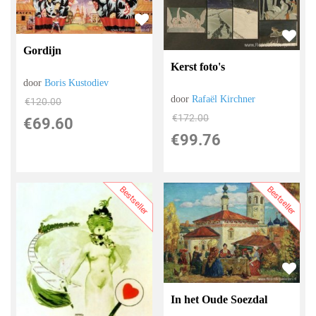
Gordijn
Kerst foto's
door
Boris Kustodiev
door
Rafaël Kirchner
€
120.00
€
172.00
€
69.60
€
99.76
Bestseller
Bestseller
In het Oude Soezdal