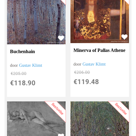
Minerva of Pallas Athene
Buchenhain
door
Gustav Klimt
door
Gustav Klimt
€
206.00
€
205.00
€
119.48
€
118.90
Bestseller
Bestseller