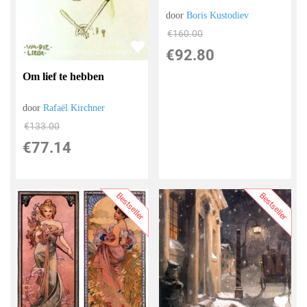
door
Boris Kustodiev
€
160.00
€
92.80
Om lief te hebben
door
Rafaël Kirchner
€
133.00
€
77.14
Bestseller
Bestseller