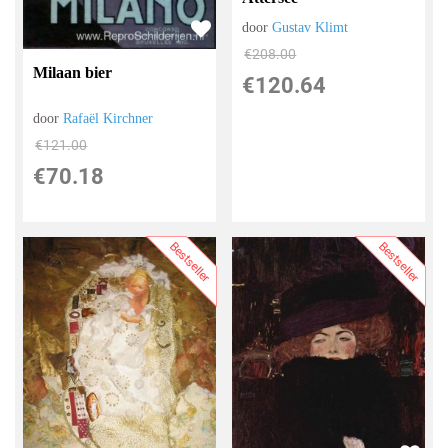
door
Gustav Klimt
€
208.00
Milaan bier
€
120.64
door
Rafaël Kirchner
€
121.00
€
70.18
Bestseller
Bestseller