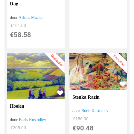
Dag
door
Alfons Mucha
€
101.00
€
58.58
Bestseller
Bestseller
Stenka Razin
Hooien
door
Boris Kustodiev
€
156.00
door
Boris Kustodiev
€
90.48
€
205.00