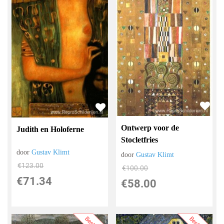
Ontwerp voor de
Judith en Holoferne
Stocletfries
door
Gustav Klimt
door
Gustav Klimt
€
123.00
€
100.00
€
71.34
€
58.00