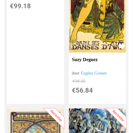
€
99.18
Suzy Deguez
door
Eugène Grasset
€
98.00
€
56.84
Bestseller
Bestseller