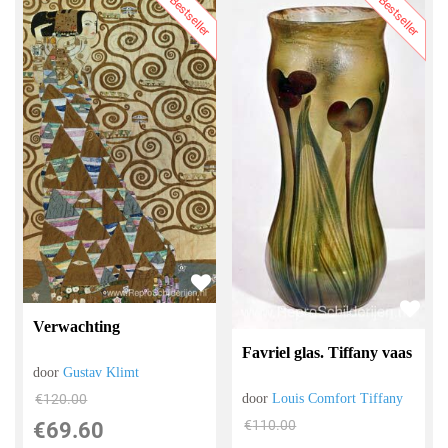
Bestseller
Bestseller
Verwachting
Favriel glas. Tiffany vaas
door
Gustav Klimt
€
120.00
door
Louis Comfort Tiffany
€
110.00
€
69.60