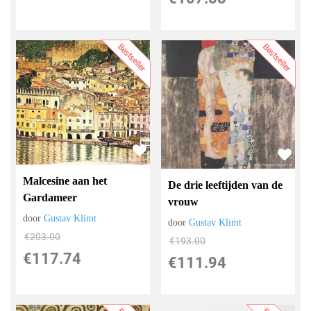
Bestseller
Bestseller
Malcesine aan het
De drie leeftijden van de
Gardameer
vrouw
door
Gustav Klimt
door
Gustav Klimt
€
203.00
€
193.00
€
117.74
€
111.94