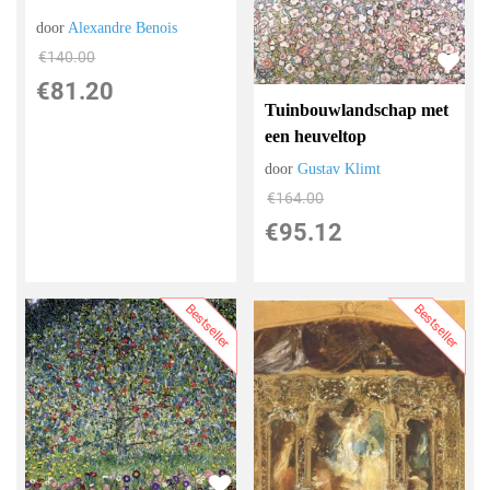
door
Alexandre Benois
€
140.00
€
81.20
Tuinbouwlandschap met
een heuveltop
door
Gustav Klimt
€
164.00
€
95.12
Bestseller
Bestseller