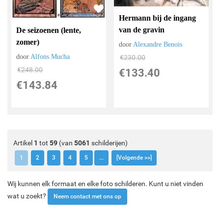
Hermann bij de ingang
van de gravin
De seizoenen (lente,
zomer)
door
Alexandre Benois
door
Alfons Mucha
€
230.00
€
248.00
€
133.40
€
143.84
Artikel
1
tot
59
(van
5061
schilderijen)
1
2
3
4
5
...
[Volgende >>]
Wij kunnen elk formaat en elke foto schilderen. Kunt u niet vinden
wat u zoekt?
Neem contact met ons op