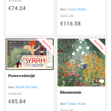
€
128.00
€
74.24
door
Gustav Klimt
€
201.00
€
116.58
Bestseller
Bestseller
Posterwedstrijd
door
Rafaël Kirchner
Bloementuin
€
148.00
€
85.84
door
Gustav Klimt
€
211.00