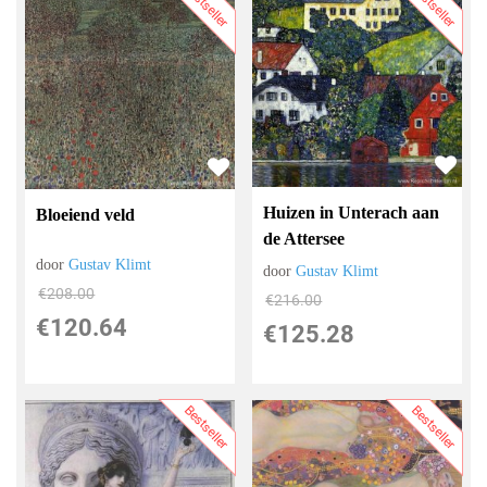
Bestseller
Bestseller
Huizen in Unterach aan
Bloeiend veld
de Attersee
door
Gustav Klimt
door
Gustav Klimt
€
208.00
€
216.00
€
120.64
€
125.28
Bestseller
Bestseller