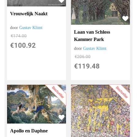
Vrouwelijk Naakt
door
Gustav Klimt
Laan van Schloss
€
174.00
Kammer Park
€
100.92
door
Gustav Klimt
€
206.00
€
119.48
Bestseller
Bestseller
Apollo en Daphne