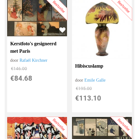
Bestseller
Bestseller
Kerstfoto's gesigneerd
met Paris
door
Rafaël Kirchner
Hibiscuslamp
€
146.00
€
84.68
door
Emile Galle
€
195.00
€
113.10
Bestseller
Bestseller