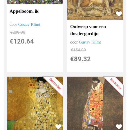
Appelboom, ik
door
Gustav Klimt
Ontwerp voor een
€
208.00
theatergordijn
€
120.64
door
Gustav Klimt
€
154.00
€
89.32
Bestseller
Bestseller