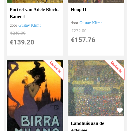
Portret van Adele Bloch-
Hoop II
Bauer I
door
Gustav Klimt
door
Gustav Klimt
€
272.00
€
240.00
€
157.76
€
139.20
Bestseller
Bestseller
Landhuis aan de
Attersee