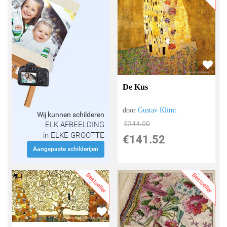
De Kus
door
Gustav Klimt
Wij kunnen schilderen
€
244.00
ELK AFBEELDING
in ELKE GROOTTE
€
141.52
Aangepaste schilderijen
Bestseller
Bestseller