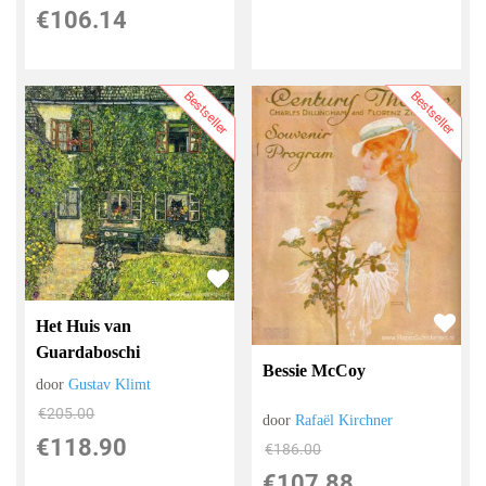
€
106.14
Bestseller
Bestseller
Het Huis van
Guardaboschi
Bessie McCoy
door
Gustav Klimt
€
205.00
door
Rafaël Kirchner
€
118.90
€
186.00
€
107.88