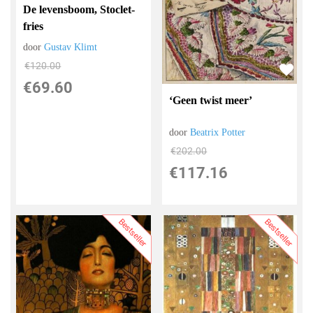
De levensboom, Stoclet-
fries
door
Gustav Klimt
€
120.00
€
69.60
‘Geen twist meer’
door
Beatrix Potter
€
202.00
€
117.16
Bestseller
Bestseller