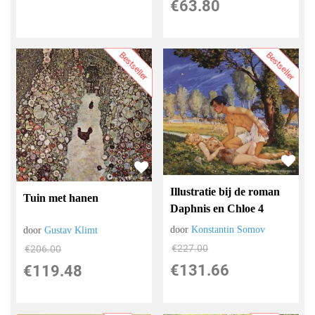
€
63.80
Bestseller
Bestseller
Illustratie bij de roman
Tuin met hanen
Daphnis en Chloe 4
door
Konstantin Somov
door
Gustav Klimt
€
227.00
€
206.00
€
131.66
€
119.48