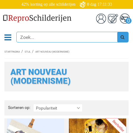
42% korting op alle schilderijen
0
dag
17:11:31
0
STARTPAGINA
STIJL
ART NOUVEAU (MODERNISME)
ART NOUVEAU
(MODERNISME)
Sorteren
Sorteren op:
Populariteit
op:
Bestseller