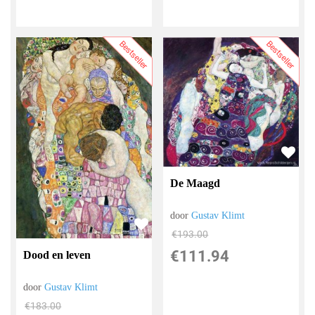
Bestseller
Bestseller
De Maagd
door
Gustav Klimt
€
193.00
€
111.94
Dood en leven
door
Gustav Klimt
€
183.00