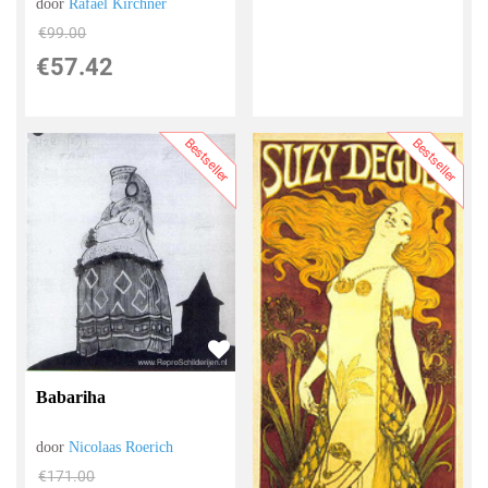
door
Rafaël Kirchner
€
99.00
€
57.42
Bestseller
Bestseller
Babariha
door
Nicolaas Roerich
€
171.00