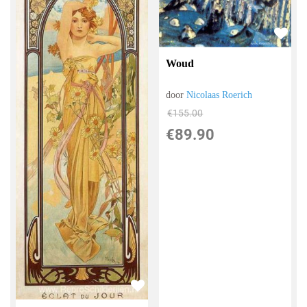
Woud
door
Nicolaas Roerich
€
155.00
€
89.90