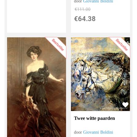
door
Giovanni Boldini
€
111.00
€
64.38
Bestseller
Bestseller
Twee witte paarden
door
Giovanni Boldini