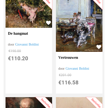
De hangmat
door
Giovanni Boldini
€
190.00
Vertrouwen
€
110.20
door
Giovanni Boldini
€
201.00
€
116.58
Bestseller
Bestseller