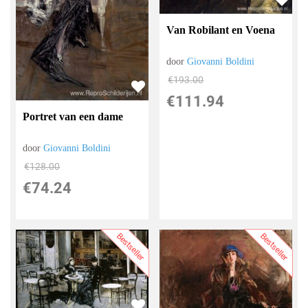
Van Robilant en Voena
door
Giovanni Boldini
€
193.00
€
111.94
Portret van een dame
door
Giovanni Boldini
€
128.00
€
74.24
Bestseller
Bestseller