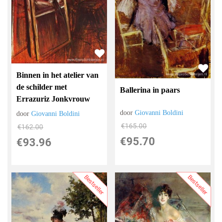
Binnen in het atelier van
de schilder met
Ballerina in paars
Errazuriz Jonkvrouw
door
Giovanni Boldini
door
Giovanni Boldini
€
165.00
€
162.00
€
95.70
€
93.96
Bestseller
Bestseller