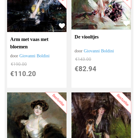
De viooltjes
Arm met vaas met
bloemen
door
Giovanni Boldini
door
Giovanni Boldini
€
143.00
€
190.00
€
82.94
€
110.20
Bestseller
Bestseller