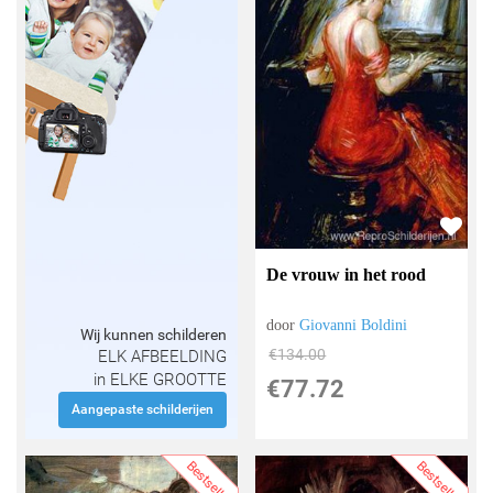
De vrouw in het rood
door
Giovanni Boldini
Wij kunnen schilderen
€
134.00
ELK AFBEELDING
in ELKE GROOTTE
€
77.72
Aangepaste schilderijen
Bestseller
Bestseller