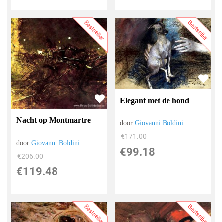
Bestseller
Bestseller
Elegant met de hond
Nacht op Montmartre
door
Giovanni Boldini
€
171.00
door
Giovanni Boldini
€
99.18
€
206.00
€
119.48
Bestseller
Bestseller