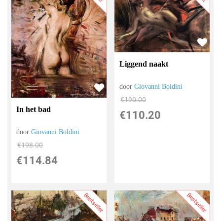
Liggend naakt
door
Giovanni Boldini
€
190.00
In het bad
€
110.20
door
Giovanni Boldini
€
198.00
€
114.84
Bestseller
Bestseller