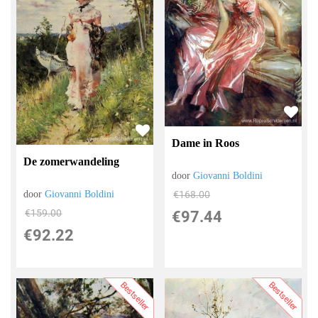
Dame in Roos
De zomerwandeling
door
Giovanni Boldini
€
168.00
door
Giovanni Boldini
€
159.00
€
97.44
€
92.22
Bestseller
Bestseller