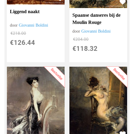
Liggend naakt
Spaanse danseres bij de
Moulin Rouge
door
Giovanni Boldini
door
Giovanni Boldini
€
218.00
€
204.00
€
126.44
€
118.32
Bestseller
Bestseller