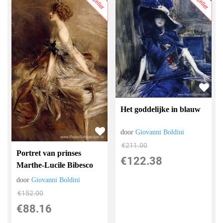
Het goddelijke in blauw
door
Giovanni Boldini
€
211.00
Portret van prinses
€
122.38
Marthe-Lucile Bibesco
door
Giovanni Boldini
€
152.00
€
88.16