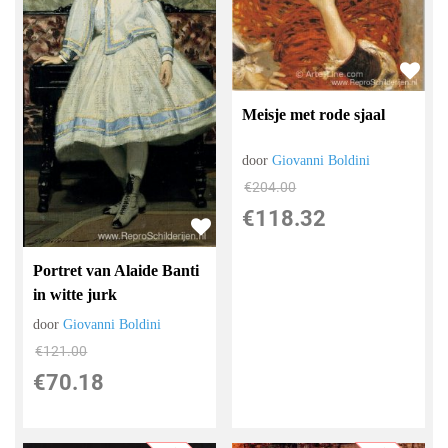
Meisje met rode sjaal
door
Giovanni Boldini
€
204.00
€
118.32
Portret van Alaide Banti
in witte jurk
door
Giovanni Boldini
€
121.00
€
70.18