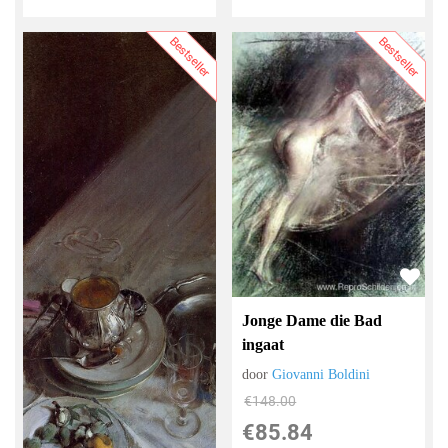
Bestseller
Bestseller
Jonge Dame die Bad
ingaat
door
Giovanni Boldini
€
148.00
€
85.84