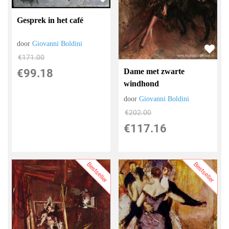
Gesprek in het café
door
Giovanni Boldini
€
171.00
Dame met zwarte
€
99.18
windhond
door
Giovanni Boldini
€
202.00
€
117.16
Bestseller
Bestseller