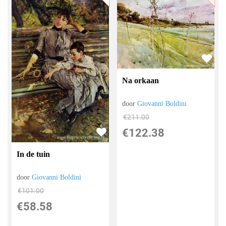
Na orkaan
door
Giovanni Boldini
€
211.00
€
122.38
In de tuin
door
Giovanni Boldini
€
101.00
€
58.58