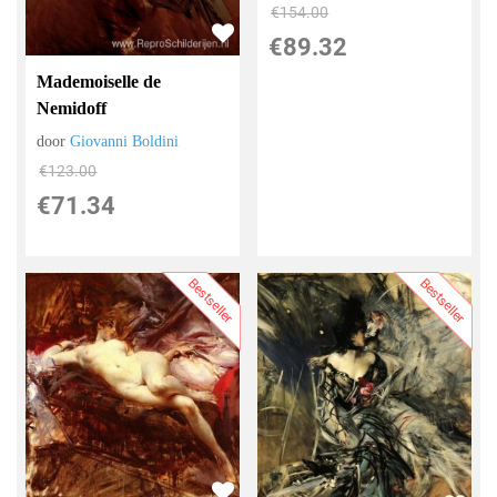
€
154.00
€
89.32
Mademoiselle de
Nemidoff
door
Giovanni Boldini
€
123.00
€
71.34
Bestseller
Bestseller