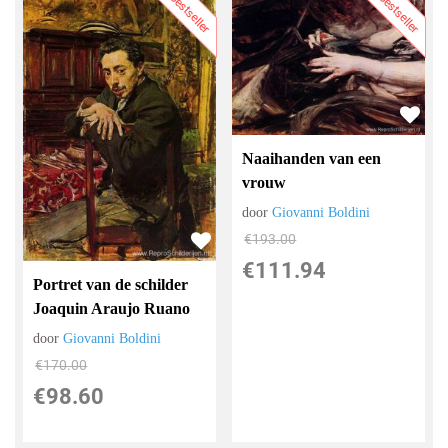
Bestseller
Bestseller
Naaihanden van een
vrouw
door
Giovanni Boldini
€
193.00
€
111.94
Portret van de schilder
Joaquin Araujo Ruano
door
Giovanni Boldini
€
170.00
€
98.60