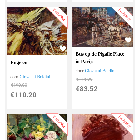
Bestseller
Bestseller
Bus op de Pigalle Place
in Parijs
Engelen
door
Giovanni Boldini
door
Giovanni Boldini
€
144.00
€
190.00
€
83.52
€
110.20
Bestseller
Bestseller