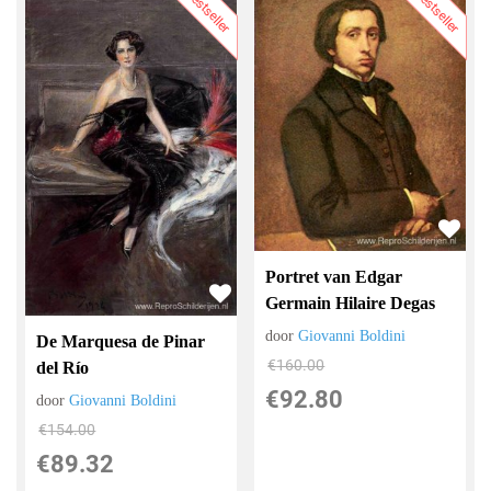
Bestseller
Bestseller
Portret van Edgar
Germain Hilaire Degas
door
Giovanni Boldini
De Marquesa de Pinar
€
160.00
del Río
€
92.80
door
Giovanni Boldini
€
154.00
€
89.32