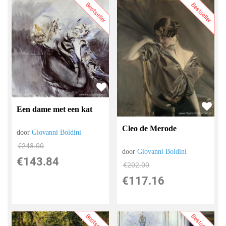
Bestseller
Bestseller
Een dame met een kat
Cleo de Merode
door
Giovanni Boldini
€
248.00
door
Giovanni Boldini
€
143.84
€
202.00
€
117.16
Bestseller
Bestseller