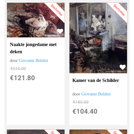
Bestseller
Bestseller
Naakte jongedame met
deken
door
Giovanni Boldini
€
210.00
€
121.80
Kamer van de Schilder
door
Giovanni Boldini
€
180.00
€
104.40