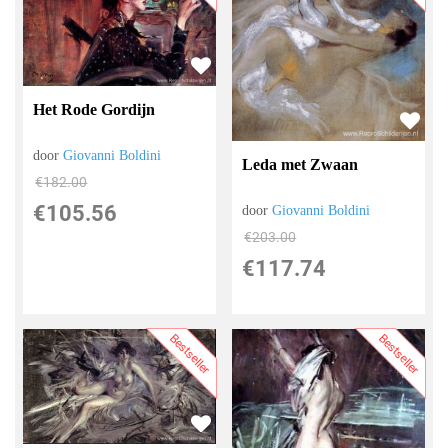
Het Rode Gordijn
door
Giovanni Boldini
Leda met Zwaan
€
182.00
€
105.56
door
Giovanni Boldini
€
203.00
€
117.74
Bestseller
Bestseller