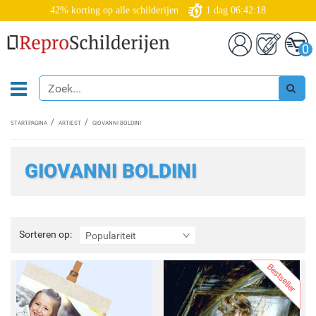
42% korting op alle schilderijen
1
dag
06:42:16
0
STARTPAGINA
ARTIEST
GIOVANNI BOLDINI
GIOVANNI BOLDINI
Sorteren
Sorteren op:
Populariteit
op:
Bestseller