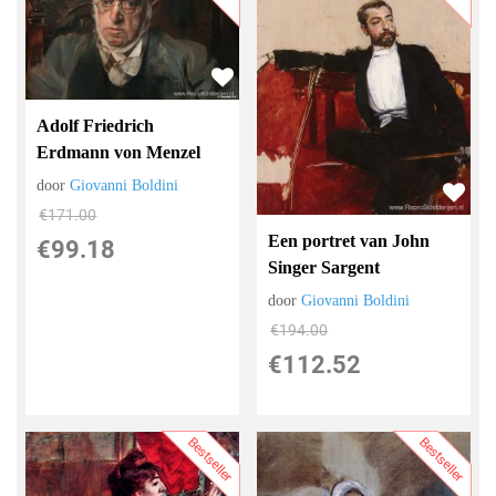
Adolf Friedrich
Erdmann von Menzel
door
Giovanni Boldini
€
171.00
Een portret van John
€
99.18
Singer Sargent
door
Giovanni Boldini
€
194.00
€
112.52
Bestseller
Bestseller