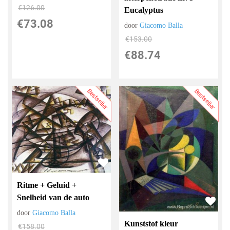
€
126.00
Eucalyptus
€
73.08
door
Giacomo Balla
€
153.00
€
88.74
Bestseller
Bestseller
Ritme + Geluid +
Snelheid van de auto
door
Giacomo Balla
Kunststof kleur
€
158.00