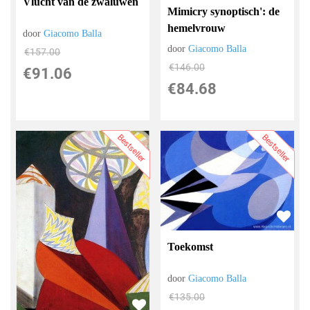
Vlucht van de zwaluwen
Mimicry synoptisch': de
hemelvrouw
door
Giacomo Balla
door
Giacomo Balla
€
157.00
€
146.00
€
91.06
€
84.68
Bestseller
Bestseller
Toekomst
door
Giacomo Balla
€
135.00