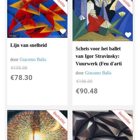
Bestseller
Bestseller
Lijn van snelheid
Schets voor het ballet
van Igor Stravinsky:
door
Giacomo Balla
Vuurwerk (Feu d'arti
€
135.00
door
Giacomo Balla
€
78.30
€
156.00
€
90.48
Bestseller
Bestseller