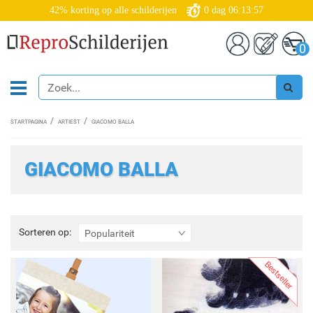
42% korting op alle schilderijen
0
dag
06:13:55
0
STARTPAGINA
ARTIEST
GIACOMO BALLA
GIACOMO BALLA
Sorteren
Sorteren op:
Populariteit
op:
Bestseller