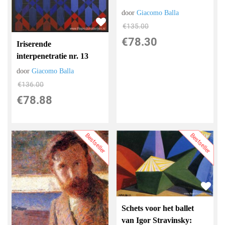
door
Giacomo Balla
€
135.00
€
78.30
Iriserende
interpenetratie nr. 13
door
Giacomo Balla
€
136.00
€
78.88
Bestseller
Bestseller
Schets voor het ballet
van Igor Stravinsky: