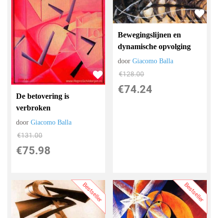
Bewegingslijnen en
dynamische opvolging
door
Giacomo Balla
€
128.00
€
74.24
De betovering is
verbroken
door
Giacomo Balla
€
131.00
€
75.98
Bestseller
Bestseller