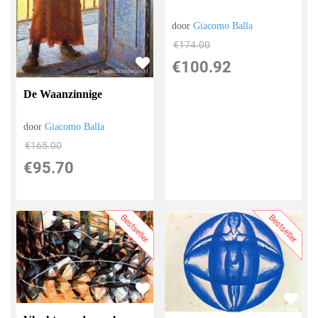
door
Giacomo Balla
€
174.00
€
100.92
De Waanzinnige
door
Giacomo Balla
€
165.00
€
95.70
Bestseller
Bestseller