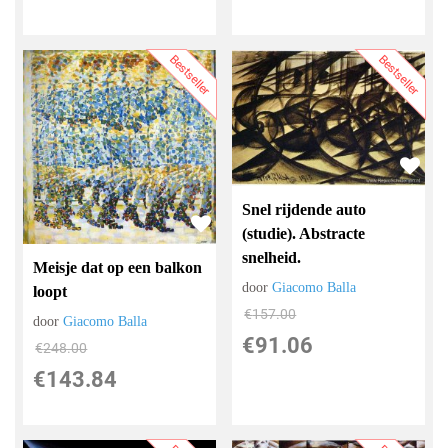
Bestseller
Bestseller
Snel rijdende auto
(studie). Abstracte
snelheid.
Meisje dat op een balkon
door
Giacomo Balla
loopt
€
157.00
door
Giacomo Balla
€
91.06
€
248.00
€
143.84