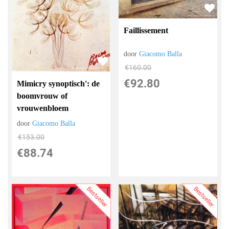
Faillissement
door
Giacomo Balla
€
160.00
€
92.80
Mimicry synoptisch': de
boomvrouw of
vrouwenbloem
door
Giacomo Balla
€
153.00
€
88.74
Bestseller
Bestseller