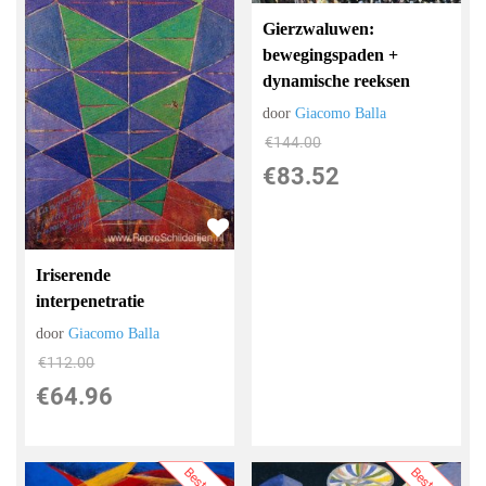
Gierzwaluwen:
bewegingspaden +
dynamische reeksen
door
Giacomo Balla
€
144.00
€
83.52
Iriserende
interpenetratie
door
Giacomo Balla
€
112.00
€
64.96