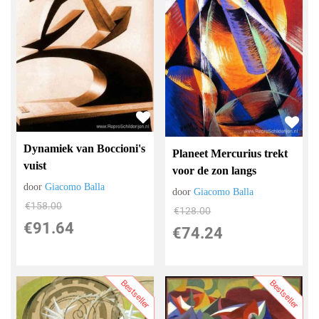
Dynamiek van Boccioni's
Planeet Mercurius trekt
vuist
voor de zon langs
door
Giacomo Balla
door
Giacomo Balla
€
158.00
€
128.00
€
91.64
€
74.24
Bestseller
Bestseller