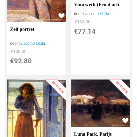
Vuurwerk (Feu d'arti
door
Giacomo Balla
€
133.00
Zelf portret
€
77.14
door
Giacomo Balla
€
160.00
€
92.80
Bestseller
Bestseller
Luna Park, Parijs