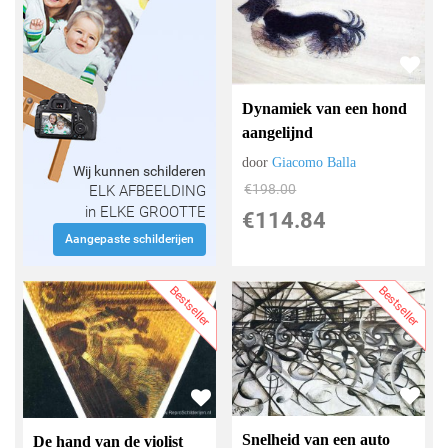
Dynamiek van een hond
aangelijnd
door
Giacomo Balla
Wij kunnen schilderen
€
198.00
ELK AFBEELDING
in ELKE GROOTTE
€
114.84
Aangepaste schilderijen
Bestseller
Bestseller
Snelheid van een auto
De hand van de violist