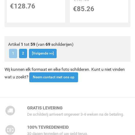
€
128.76
€
85.26
Artikel
1
tot
59
(van
69
schilderijen)
1
2
[Volgende >>]
Wij kunnen elk formaat en elke foto schilderen. Kunt u niet vinden
wat u zoekt?
Neem contact met ons op
GRATIS LEVERING
De schilderij arriveert ongeveer 3-4 weken na de betaling.
100% TEVREDENHEID
30 dagen tevreden of uw geld terug.