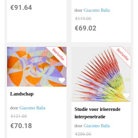
€
91.64
door
Giacomo Balla
€
119.00
€
69.02
Bestseller
Bestseller
Landschap
door
Giacomo Balla
Studie voor iriserende
€
121.00
interpenetratie
€
70.18
door
Giacomo Balla
€
206.00