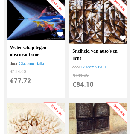
Bestseller
Bestseller
Wetenschap tegen
Snelheid van auto's en
obscurantisme
licht
door
Giacomo Balla
door
Giacomo Balla
€
134.00
€
145.00
€
77.72
€
84.10
Bestseller
Bestseller