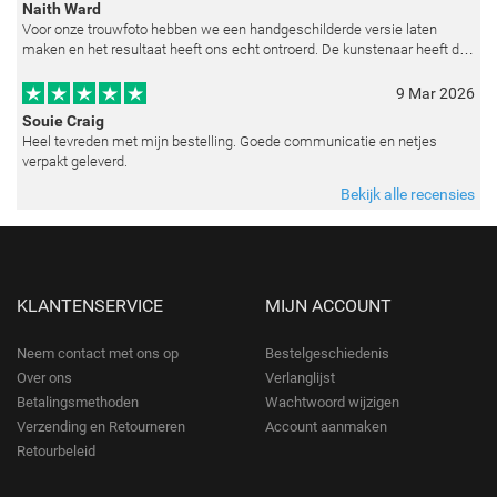
Naith Ward
Voor onze trouwfoto hebben we een handgeschilderde versie laten
maken en het resultaat heeft ons echt ontroerd. De kunstenaar heeft de
emoties perfect weten vast te leggen en zelfs kleine details zoals de lic
9 Mar 2026
Souie Craig
Heel tevreden met mijn bestelling. Goede communicatie en netjes
verpakt geleverd.
Bekijk alle recensies
KLANTENSERVICE
MIJN ACCOUNT
Neem contact met ons op
Bestelgeschiedenis
Over ons
Verlanglijst
Betalingsmethoden
Wachtwoord wijzigen
Verzending en Retourneren
Account aanmaken
Retourbeleid