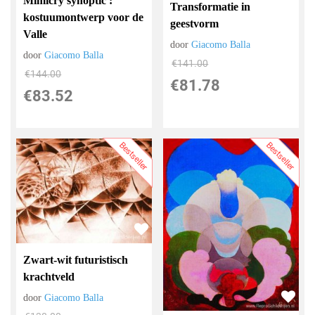
Mimicry synoptic':
Transformatie in
kostuumontwerp voor de
geestvorm
Valle
door
Giacomo Balla
door
Giacomo Balla
€
141.00
€
144.00
€
81.78
€
83.52
Bestseller
Bestseller
Zwart-wit futuristisch
krachtveld
door
Giacomo Balla