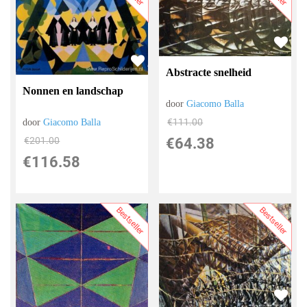
Abstracte snelheid
Nonnen en landschap
door
Giacomo Balla
€
111.00
door
Giacomo Balla
€
64.38
€
201.00
€
116.58
Bestseller
Bestseller