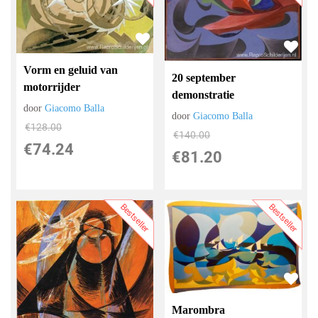
Vorm en geluid van
20 september
motorrijder
demonstratie
door
Giacomo Balla
door
Giacomo Balla
€
128.00
€
140.00
€
74.24
€
81.20
Bestseller
Bestseller
Marombra