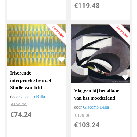
€
119.48
Bestseller
Bestseller
Iriserende
interpenetratie nr. 4 -
Studie van licht
Vlaggen bij het altaar
door
Giacomo Balla
van het moederland
€
128.00
door
Giacomo Balla
€
74.24
€
178.00
€
103.24