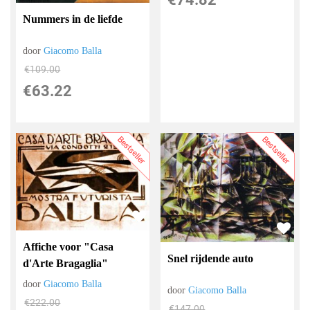
Nummers in de liefde
door
Giacomo Balla
€
109.00
€
63.22
Bestseller
Bestseller
Affiche voor "Casa
Snel rijdende auto
d'Arte Bragaglia"
door
Giacomo Balla
door
Giacomo Balla
€
222.00
€
147.00