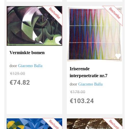
Bestseller
Bestseller
Verminkte bomen
door
Giacomo Balla
Iriserende
€
129.00
interpenetratie nr.7
€
74.82
door
Giacomo Balla
€
178.00
€
103.24
Bestseller
Bestseller