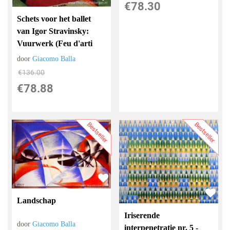
€
78.30
Schets voor het ballet
van Igor Stravinsky:
Vuurwerk (Feu d'arti
door
Giacomo Balla
€
136.00
€
78.88
Bestseller
Bestseller
Landschap
Iriserende
door
Giacomo Balla
interpenetratie nr. 5 -