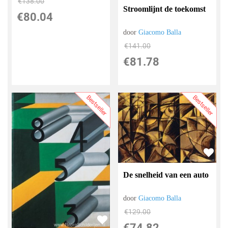
€
138.00
Stroomlijnt de toekomst
€
80.04
door
Giacomo Balla
€
141.00
€
81.78
Bestseller
Bestseller
De snelheid van een auto
door
Giacomo Balla
€
129.00
€
74.82