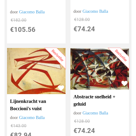
door
Giacomo Balla
door
Giacomo Balla
€
128.00
€
182.00
€
74.24
€
105.56
Bestseller
Bestseller
Abstracte snelheid +
Lijnenkracht van
geluid
Boccioni's vuist
door
Giacomo Balla
door
Giacomo Balla
€
128.00
€
143.00
€
74.24
€
82.94