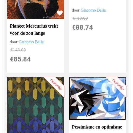
door
Giacomo Balla
€
153.00
Planeet Mercurius trekt
€
88.74
voor de zon langs
door
Giacomo Balla
€
148.00
€
85.84
Bestseller
Bestseller
Pessimisme en optimisme