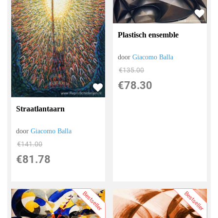
Plastisch ensemble
door
Giacomo Balla
€
135.00
€
78.30
Straatlantaarn
door
Giacomo Balla
€
141.00
€
81.78
Bestseller
Bestseller