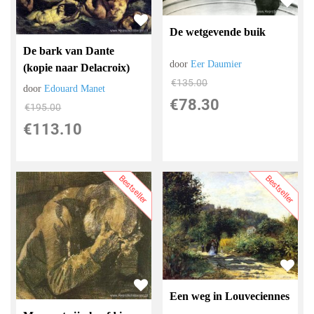
De wetgevende buik
De bark van Dante
door
Eer Daumier
(kopie naar Delacroix)
€
135.00
door
Edouard Manet
€
78.30
€
195.00
€
113.10
Bestseller
Bestseller
Een weg in Louveciennes