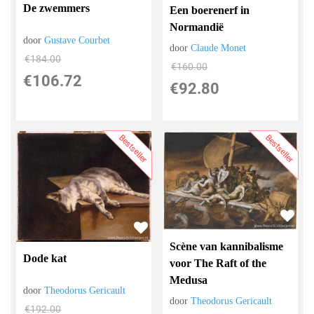
De zwemmers
Een boerenerf in
Normandië
door
Gustave Courbet
door
Claude Monet
€
184.00
€
160.00
€
106.72
€
92.80
Bestseller
Bestseller
Scène van kannibalisme
Dode kat
voor The Raft of the
Medusa
door
Theodorus Gericault
door
Theodorus Gericault
€
192.00