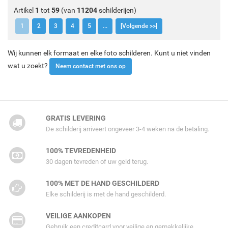
Artikel
1
tot
59
(van
11204
schilderijen)
1
2
3
4
5
...
[Volgende >>]
Wij kunnen elk formaat en elke foto schilderen. Kunt u niet vinden
wat u zoekt?
Neem contact met ons op
GRATIS LEVERING
De schilderij arriveert ongeveer 3-4 weken na de betaling.
100% TEVREDENHEID
30 dagen tevreden of uw geld terug.
100% MET DE HAND GESCHILDERD
Elke schilderij is met de hand geschilderd.
VEILIGE AANKOPEN
Gebruik een creditcard voor veilige en gemakkelijke