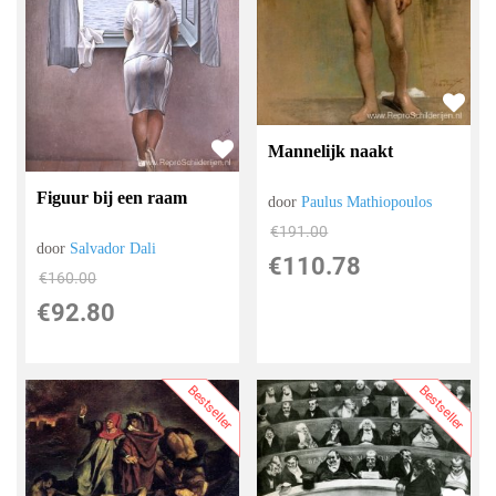
Mannelijk naakt
Figuur bij een raam
door
Paulus Mathiopoulos
€
191.00
door
Salvador Dali
€
110.78
€
160.00
€
92.80
Bestseller
Bestseller