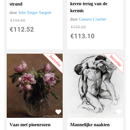
keren terug van de
strand
kermis
door
John Singer Sargent
door
Gustave Courbet
€
194.00
€
195.00
€
112.52
€
113.10
Bestseller
Bestseller
Vaas met pioenrozen
Mannelijke naakten