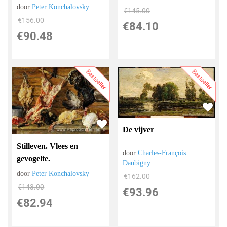
door
Peter Konchalovsky
€
145.00
€
156.00
€
84.10
€
90.48
Bestseller
Bestseller
De vijver
Stilleven. Vlees en
door
Charles-François
gevogelte.
Daubigny
door
Peter Konchalovsky
€
162.00
€
143.00
€
93.96
€
82.94