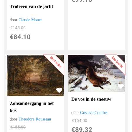
Trofeeën van de jacht
door
Claude Monet
€
145.00
€
84.10
Bestseller
Bestseller
De vos in de sneeuw
Zonsondergang in het
bos
door
Gustave Courbet
door
Theodore Rousseau
€
154.00
€
155.00
€
89.32