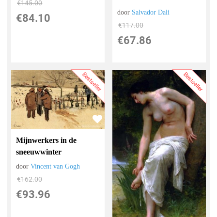
€
145.00
door
Salvador Dali
€
84.10
€
117.00
€
67.86
Bestseller
Bestseller
Mijnwerkers in de
sneeuwwinter
door
Vincent van Gogh
€
162.00
€
93.96