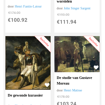
worstelen
door
Henri Fantin-Latour
door
John Singer Sargent
€
174.00
€
193.00
€
100.92
€
111.94
Bestseller
Bestseller
De studie van Gustave
Moreau
door
Henri Matisse
De gewonde kurassier
€
178.00
€
103.24