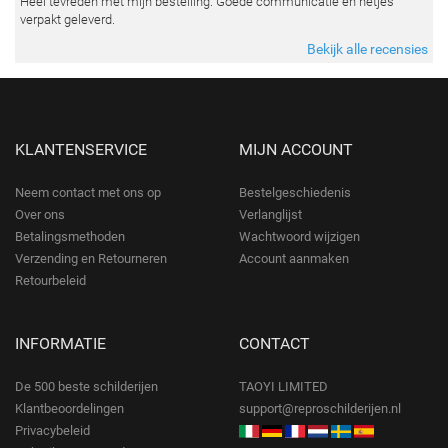
Heel tevreden met mijn bestelling. Goede communicatie en netjes
verpakt geleverd.
Bekijk alle recensies
KLANTENSERVICE
MIJN ACCOUNT
Neem contact met ons op
Bestelgeschiedenis
Over ons
Verlanglijst
Betalingsmethoden
Wachtwoord wijzigen
Verzending en Retourneren
Account aanmaken
Retourbeleid
INFORMATIE
CONTACT
De 500 beste schilderijen
TAOYI LIMITED
Klantbeoordelingen
support@reproschilderijen.nl
Privacybeleid