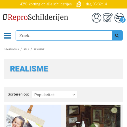
42% korting op alle schilderijen
1
dag
05:32:12
0
STARTPAGINA
STIJL
REALISME
REALISME
Sorteren
Sorteren op:
Populariteit
op: