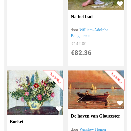
Na het bad
door
William-Adolphe
Bouguereau
€
142.00
€
82.36
Bestseller
Bestseller
De haven van Gloucester
Boeket
door
Winslow Homer