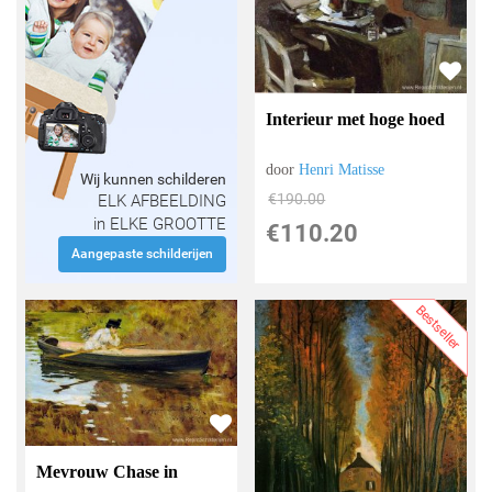
Interieur met hoge hoed
door
Henri Matisse
Wij kunnen schilderen
€
190.00
ELK AFBEELDING
in ELKE GROOTTE
€
110.20
Aangepaste schilderijen
Bestseller
Mevrouw Chase in