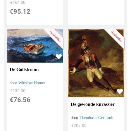
€
164.00
€
95.12
Bestseller
Bestseller
De Golfstroom
door
Winslow Homer
€
132.00
€
76.56
De gewonde kurassier
door
Theodorus Gericault
€
207.00