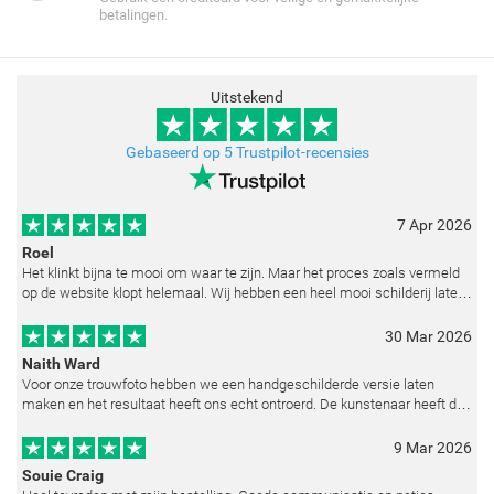
betalingen.
Uitstekend
Gebaseerd op 5 Trustpilot-recensies
7 Apr 2026
Roel
Het klinkt bijna te mooi om waar te zijn. Maar het proces zoals vermeld
op de website klopt helemaal. Wij hebben een heel mooi schilderij laten
reproduceren op basis van toegestuurde foto's. De communicatie i
30 Mar 2026
Naith Ward
Voor onze trouwfoto hebben we een handgeschilderde versie laten
maken en het resultaat heeft ons echt ontroerd. De kunstenaar heeft de
emoties perfect weten vast te leggen en zelfs kleine details zoals de lic
9 Mar 2026
Souie Craig