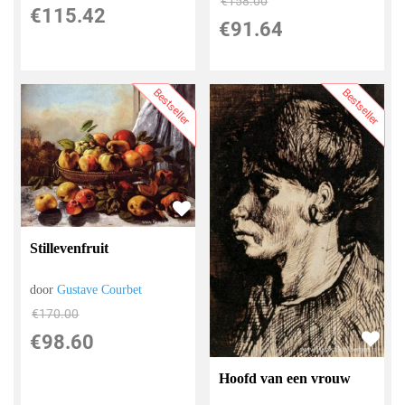
€
158.00
€
115.42
€
91.64
Bestseller
Bestseller
Stillevenfruit
door
Gustave Courbet
€
170.00
€
98.60
Hoofd van een vrouw