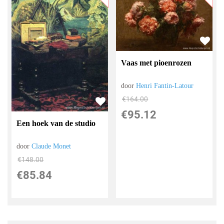
Vaas met pioenrozen
door
Henri Fantin-Latour
€
164.00
€
95.12
Een hoek van de studio
door
Claude Monet
€
148.00
€
85.84