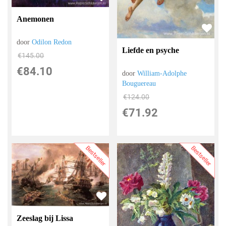
Anemonen
door
Odilon Redon
Liefde en psyche
€
145.00
€
84.10
door
William-Adolphe
Bouguereau
€
124.00
€
71.92
Bestseller
Bestseller
Zeeslag bij Lissa