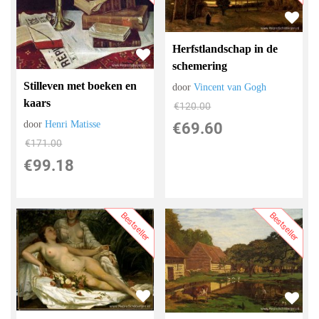
Herfstlandschap in de
schemering
Stilleven met boeken en
door
Vincent van Gogh
kaars
€
120.00
door
Henri Matisse
€
69.60
€
171.00
€
99.18
Bestseller
Bestseller