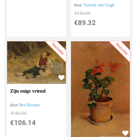
door
Vincent van Gogh
€
154.00
€
89.32
Bestseller
Bestseller
Zijn enige vriend
door
Brit Riviere
€
183.00
€
106.14