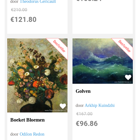
door
Theodorus Gericault
€
210.00
€
121.80
Bestseller
Bestseller
Golven
door
Arkhip Kuindzhi
€
167.00
Boeket Bloemen
€
96.86
door
Odilon Redon