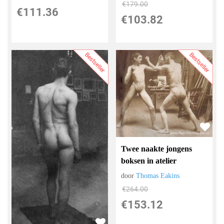
€
179.00
€
111.36
€
103.82
Bestseller
Bestseller
Twee naakte jongens
boksen in atelier
door
Thomas Eakins
€
264.00
€
153.12