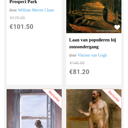
Prospect Park
door
William Merritt Chase
€
175.00
€
101.50
Laan van populieren bij
zonsondergang
door
Vincent van Gogh
€
140.00
€
81.20
Bestseller
Bestseller