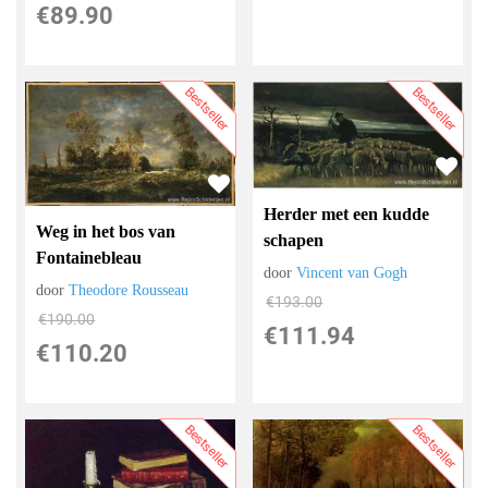
€
89.90
Bestseller
Bestseller
Herder met een kudde
Weg in het bos van
schapen
Fontainebleau
door
Vincent van Gogh
door
Theodore Rousseau
€
193.00
€
190.00
€
111.94
€
110.20
Bestseller
Bestseller