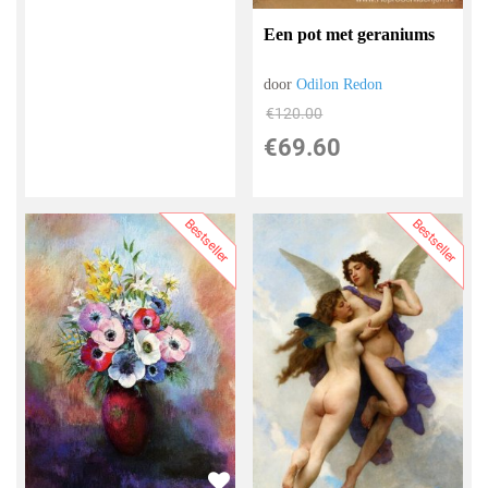
Een pot met geraniums
door
Odilon Redon
€
120.00
€
69.60
Bestseller
Bestseller