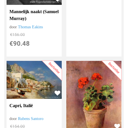
Mannelijk naakt (Samuel
Murray)
door
Thomas Eakins
€
156.00
€
90.48
Bestseller
Bestseller
Capri, Italië
door
Rubens Santoro
€
154.00