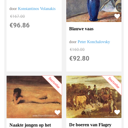
door
Konstantinos Volanakis
€
167.00
€
96.86
Blauwe vaas
door
Peter Konchalovsky
€
160.00
€
92.80
Bestseller
Bestseller
De boeren van Flagey
Naakte jongen op het