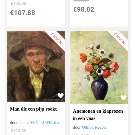
€
169.00
€
186.00
€
98.02
€
107.88
Bestseller
Bestseller
Man die een pijp rookt
Anemonen en klaprozen
in een vaas
door
James McNeill Whistler
door
Odilon Redon
€
199.00