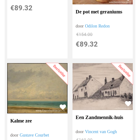
€
89.32
De pot met geraniums
door
Odilon Redon
€
154.00
€
89.32
Bestseller
Bestseller
Een Zandmennik-huis
Kalme zee
door
Vincent van Gogh
door
Gustave Courbet