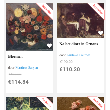
Bestseller
Bestseller
Na het diner in Ornans
door
Gustave Courbet
Bloemen
€
190.00
door
Martiros Saryan
€
110.20
€
198.00
€
114.84
Bestseller
Bestseller