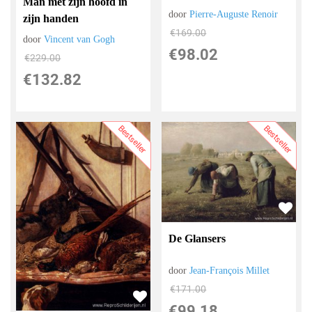
Man met zijn hoofd in
door
Pierre-Auguste Renoir
zijn handen
€
169.00
door
Vincent van Gogh
€
98.02
€
229.00
€
132.82
Bestseller
Bestseller
De Glansers
door
Jean-François Millet
€
171.00
€
99.18