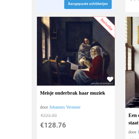
Aangepaste schilderijen
Bestseller
Meisje onderbrak haar muziek
door
Johannes Vermeer
Een 
€
222.00
staat
€
128.76
door