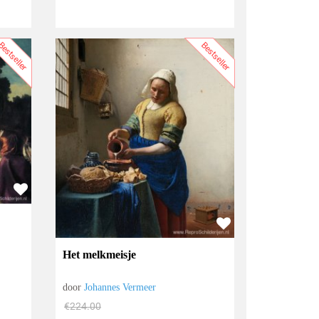
estseller
Bestseller
Het melkmeisje
door
Johannes Vermeer
€
224.00