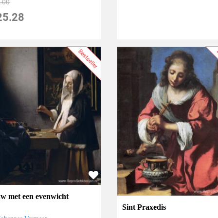
.00
25.28
Bestseller
B
w met een evenwicht
Sint Praxedis