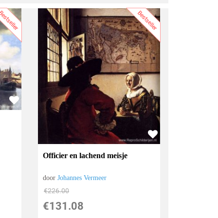
estseller
Bestseller
Officier en lachend meisje
door
Johannes Vermeer
€
226.00
€
131.08