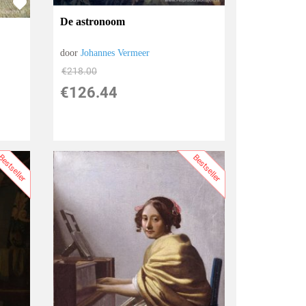
De astronoom
door
Johannes Vermeer
€
218.00
€
126.44
estseller
Bestseller