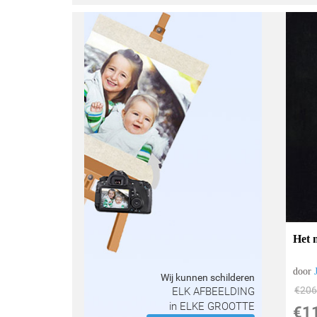
Het 
door
Wij kunnen schilderen
€
206
ELK AFBEELDING
in ELKE GROOTTE
€
1