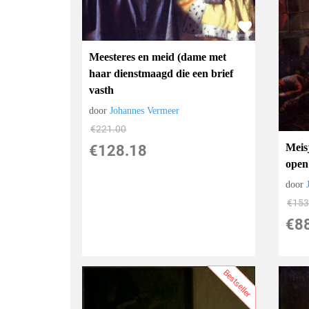
Meesteres en meid (dame met
haar dienstmaagd die een brief
vasth
door
Johannes Vermeer
€
221.00
Meisj
€
128.18
open
door
€
153
€
8
Bestseller