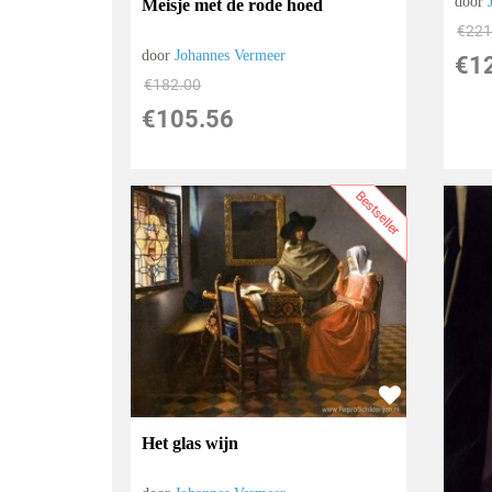
door
Meisje met de rode hoed
€
221
door
Johannes Vermeer
€
1
€
182.00
€
105.56
Bestseller
Het glas wijn