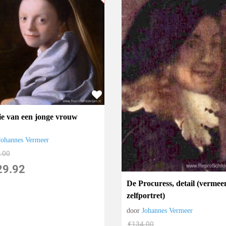
ie van een jonge vrouw
Johannes Vermeer
.00
29.92
De Procuress, detail (vermee
zelfportret)
door
Johannes Vermeer
€
134.00