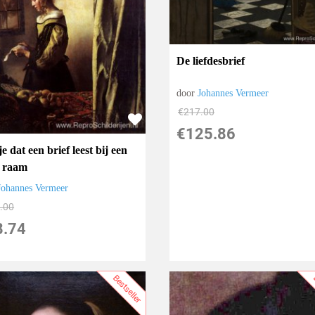
De liefdesbrief
door
Johannes Vermeer
€
217.00
€
125.86
e dat een brief leest bij een
 raam
Johannes Vermeer
.00
8.74
Bestseller
B