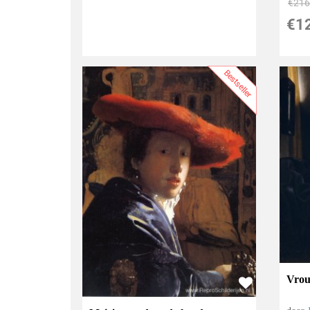
€
216
€
1
Bestseller
Vrou