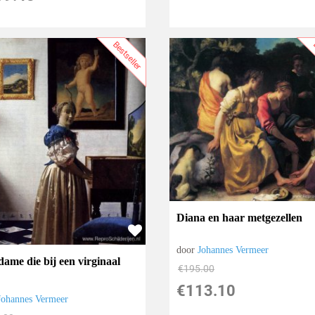
Bestseller
B
Diana en haar metgezellen
door
Johannes Vermeer
dame die bij een virginaal
€
195.00
€
113.10
Johannes Vermeer