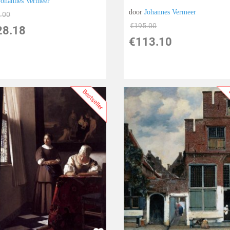
Johannes Vermeer
door
Johannes Vermeer
.00
€
195.00
28.18
€
113.10
Bestseller
B