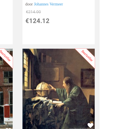
door
Johannes Vermeer
€
214.00
€
124.12
estseller
Bestseller