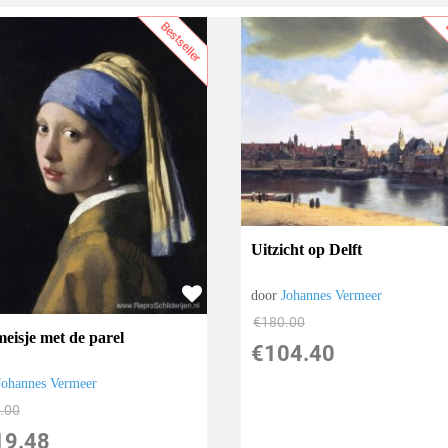
Bestseller
B
Uitzicht op Delft
door
Johannes Vermeer
€
180.00
meisje met de parel
€
104.40
Johannes Vermeer
.00
19.48