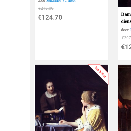
door
Johannes Vermeer
€
215.00
Dame
€
124.70
dien
door
€
207
€
1
Bestseller