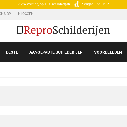
42% korting op alle schilderijen
2
dagen
18:10:10
ONS OP
INLOGGEN
BESTE
AANGEPASTE SCHILDERIJEN
VOORBEELDEN