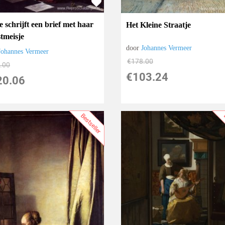
 schrijft een brief met haar
Het Kleine Straatje
stmeisje
door
Johannes Vermeer
Johannes Vermeer
€
178.00
.00
€
103.24
20.06
Bestseller
B