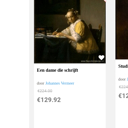
Stud
Een dame die schrijft
door
door
Johannes Vermeer
€
224
€
224.00
€
1
€
129.92