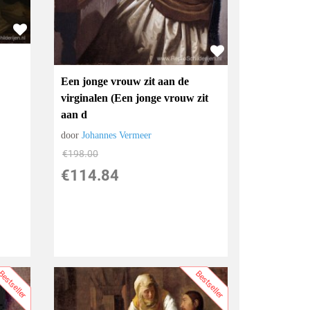
Een jonge vrouw zit aan de
virginalen (Een jonge vrouw zit
aan d
door
Johannes Vermeer
€
198.00
€
114.84
estseller
Bestseller